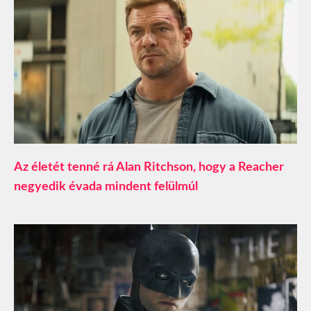
Az életét tenné rá Alan Ritchson, hogy a Reacher
negyedik évada mindent felülmúl