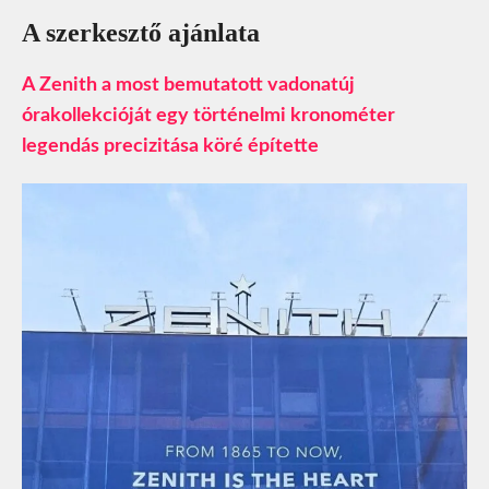
A szerkesztő ajánlata
A Zenith a most bemutatott vadonatúj
órakollekcióját egy történelmi kronométer
legendás precizitása köré építette