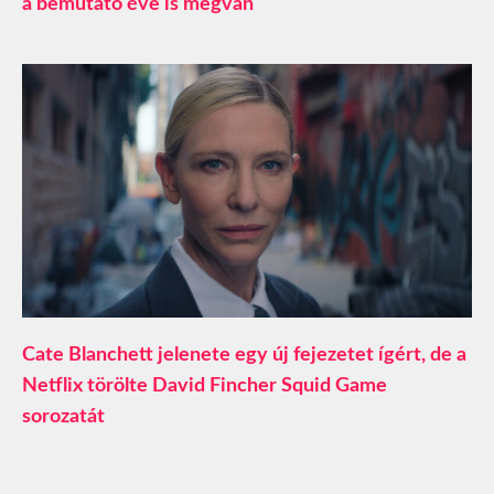
a bemutató éve is megvan
Cate Blanchett jelenete egy új fejezetet ígért, de a
Netflix törölte David Fincher Squid Game
sorozatát