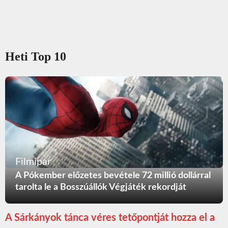
Heti Top 10
Filmipar
A Pókember előzetes bevétele 72 millió dollárral
tarolta le a Bosszúállók Végjáték rekordját
A Sárkányok tánca véres tetőpontját hozza el a