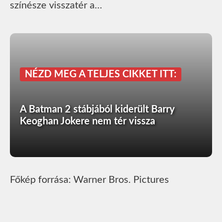
színésze visszatér a…
NÉZD MEG A TELJES CIKKET ITT:
A Batman 2 stábjából kiderült Barry
Keoghan Jokere nem tér vissza
Főkép forrása: Warner Bros. Pictures