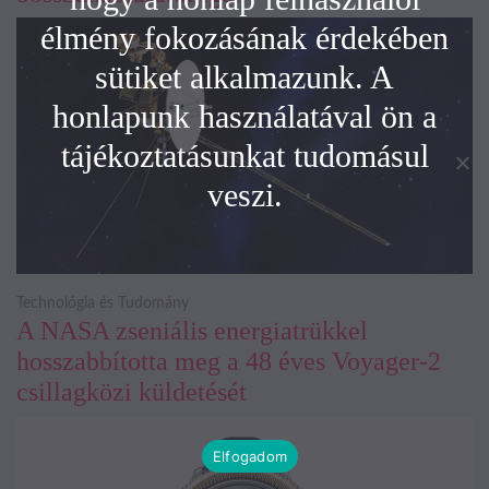
élmény fokozásának érdekében
sütiket alkalmazunk. A
honlapunk használatával ön a
tájékoztatásunkat tudomásul
veszi.
Technológia és Tudomány
A NASA zseniális energiatrükkel
hosszabbította meg a 48 éves Voyager-2
csillagközi küldetését
Elfogadom