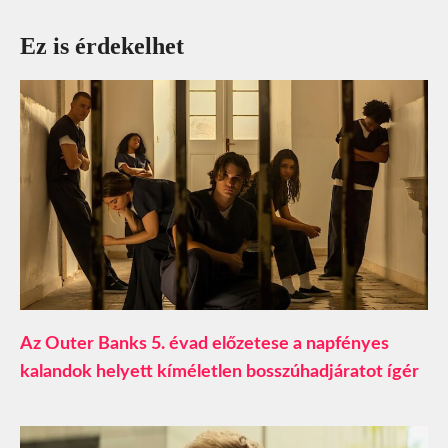
Ez is érdekelhet
Az Outer Banks 5. évad előzetese a napfényes
kalandok helyett kíméletlen bosszúhadjáratot ígér