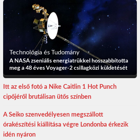
Technológia és Tudomány
A NASA zseniális energiatrükkel hosszabbította
meg a 48 éves Voyager-2 csillagközi küldetését
Itt az első fotó a Nike Caitlin 1 Hot Punch
cipőjéről brutálisan ütős színben
A Seiko szenvedélyesen megszállott
órakészítési kiállítása végre Londonba érkezik
idén nyáron