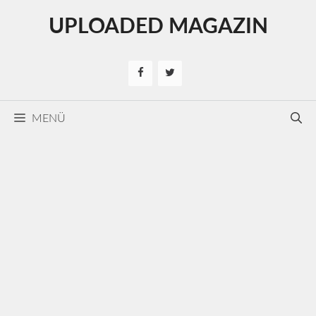
Kilépés
UPLOADED MAGAZIN
a
tartalomba
MENÜ