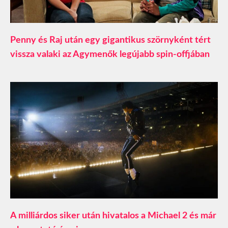
Penny és Raj után egy gigantikus szörnyként tért
vissza valaki az Agymenők legújabb spin-offjában
A milliárdos siker után hivatalos a Michael 2 és már