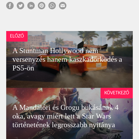
ELŐZŐ
A Stuntman Hollywood nem
versenyzés hanem kaszkadőrködés a
PS5-ön
KÖVETKEZŐ
A Mandalóri és Grogu bukásának 4
oka, avagy miért lett a Star Wars
történetének legrosszabb nyitánya