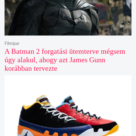
Filmipar
A Batman 2 forgatási ütemterve mégsem
úgy alakul, ahogy azt James Gunn
korábban tervezte