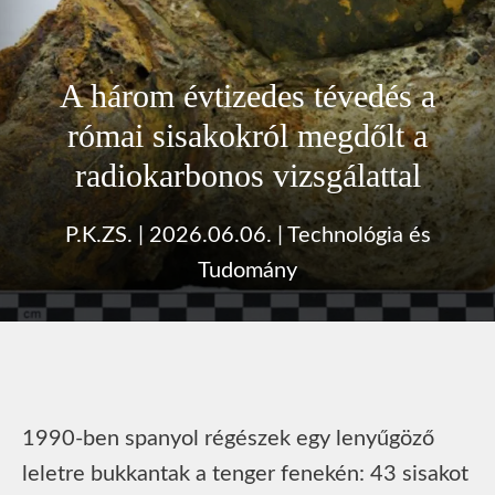
A három évtizedes tévedés a
római sisakokról megdőlt a
radiokarbonos vizsgálattal
P.K.ZS.
|
2026.06.06.
|
Technológia és
Tudomány
1990-ben spanyol régészek egy lenyűgöző
leletre bukkantak a tenger fenekén: 43 sisakot