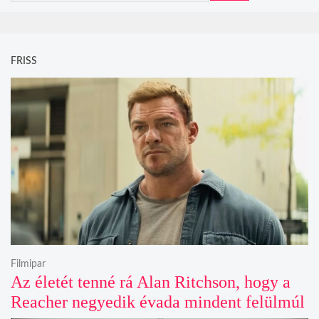
FRISS
Filmipar
Az életét tenné rá Alan Ritchson, hogy a
Reacher negyedik évada mindent felülmúl