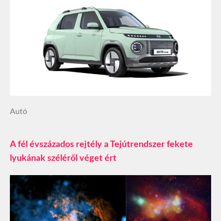
Autó
A fél évszázados rejtély a Tejútrendszer fekete
lyukának széléről véget ért