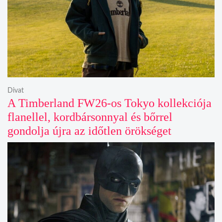
Divat
A Timberland FW26-os Tokyo kollekciója
flanellel, kordbársonnyal és bőrrel
gondolja újra az időtlen örökséget