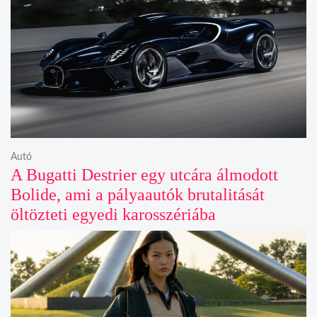
Autó
A Bugatti Destrier egy utcára álmodott
Bolide, ami a pályaautók brutalitását
öltözteti egyedi karosszériába