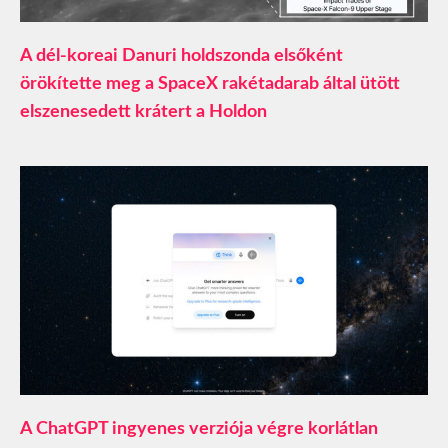
A dél-koreai Danuri holdszonda elsőként
örökítette meg a SpaceX rakétadarab által ütött
elszenesedett krátert a Holdon
A ChatGPT ingyenes verziója végre korlátlan