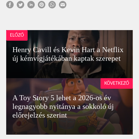
ELŐZŐ
Henry Cavill és Kevin Hart a Netflix
új kémvígjátékában kaptak szerepet
KÖVETKEZŐ
A Toy Story 5 lehet a 2026-os év
legnagyobb nyitánya a sokkoló új
előrejelzés szerint