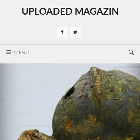
Kilépés
UPLOADED MAGAZIN
a
tartalomba
MENÜ