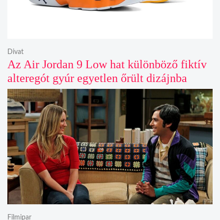
Divat
Az Air Jordan 9 Low hat különböző fiktív
alteregót gyúr egyetlen őrült dizájnba
Filmipar