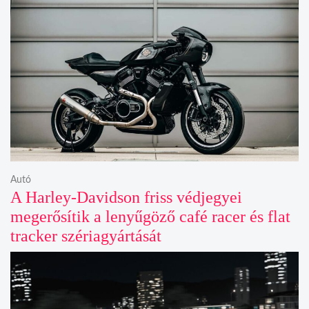
Autó
A Harley-Davidson friss védjegyei
megerősítik a lenyűgöző café racer és flat
tracker szériagyártását