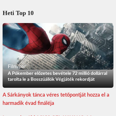
Heti Top 10
Filmipar
A Pókember előzetes bevétele 72 millió dollárral
tarolta le a Bosszúállók Végjáték rekordját
A Sárkányok tánca véres tetőpontját hozza el a
harmadik évad fináléja