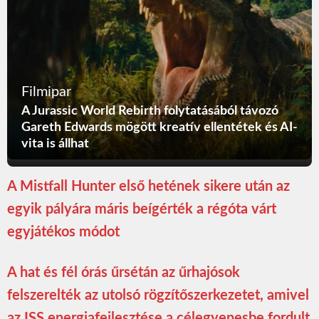
Filmipar
A Jurassic World Rebirth folytatásából távozó
Gareth Edwards mögött kreatív ellentétek és AI-
vita is állhat
A Mistfall Hunter első hetének sikere után az
egyik pályára máris beígérték a régóta várt
egyjátékos módot
A hat és fél órás űrsétán az űrhajósok
felszerelték az utolsó rögzítőszerkezetet, amivel
az ISS energiafejlesztése a célegyenesbe fordult