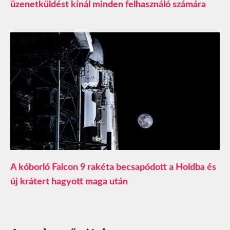
üzenetküldést kínál minden felhasználó számára
A kóborló Falcon 9 rakéta becsapódott a Holdba és
új krátert hagyott maga után