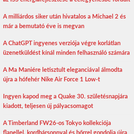
A milliárdos siker után hivatalos a Michael 2 és
már a bemutató éve is megvan
A ChatGPT ingyenes verziója végre korlátlan
üzenetküldést kínál minden felhasználó számára
A Ma Maniére letisztult eleganciával álmodta
újra a hófehér Nike Air Force 1 Low-t
Ingyen kapod meg a Quake 30. születésnapjára
kiadott, teljesen új pályacsomagot
A Timberland FW26-os Tokyo kollekciója
flanellel, kordbársonnyal és bőrrel gondolja újra