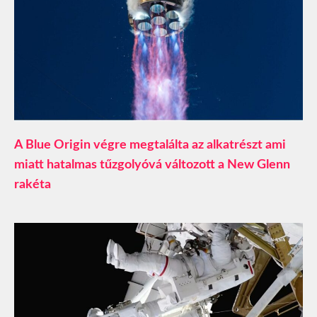
A Blue Origin végre megtalálta az alkatrészt ami
miatt hatalmas tűzgolyóvá változott a New Glenn
rakéta