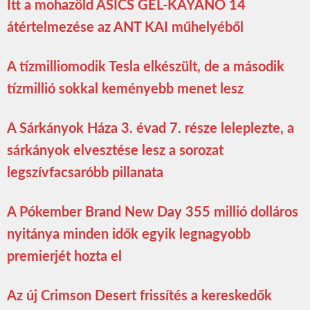
Itt a mohazöld ASICS GEL-KAYANO 14
átértelmezése az ANT KAI műhelyéből
A tízmilliomodik Tesla elkészült, de a második
tízmillió sokkal keményebb menet lesz
A Sárkányok Háza 3. évad 7. része leleplezte, a
sárkányok elvesztése lesz a sorozat
legszívfacsaróbb pillanata
A Pókember Brand New Day 355 millió dolláros
nyitánya minden idők egyik legnagyobb
premierjét hozta el
Az új Crimson Desert frissítés a kereskedők