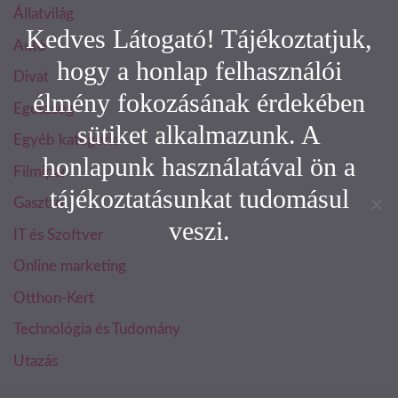
Állatvilág
Kedves Látogató! Tájékoztatjuk,
Autó
hogy a honlap felhasználói
Divat
élmény fokozásának érdekében
Egészség
sütiket alkalmazunk. A
Egyéb kategória
honlapunk használatával ön a
Filmipar
tájékoztatásunkat tudomásul
Gasztro
veszi.
IT és Szoftver
Online marketing
Otthon-Kert
Technológia és Tudomány
Utazás