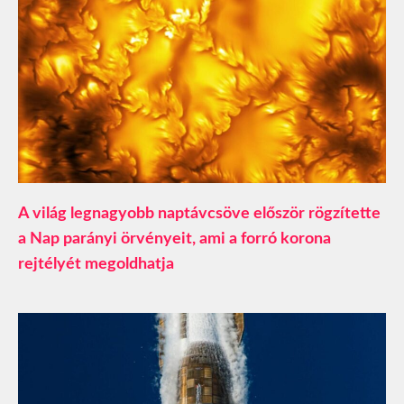
A világ legnagyobb naptávcsöve először rögzítette
a Nap parányi örvényeit, ami a forró korona
rejtélyét megoldhatja