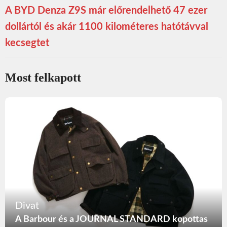
A BYD Denza Z9S már előrendelhető 47 ezer
dollártól és akár 1100 kilométeres hatótávval
kecsegtet
Most felkapott
Divat
A Barbour és a JOURNAL STANDARD kopottas