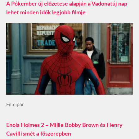
A Pókember új előzetese alapján a Vadonatúj nap
lehet minden idők legjobb filmje
Filmipar
Enola Holmes 2 – Millie Bobby Brown és Henry
Cavill ismét a főszerepben