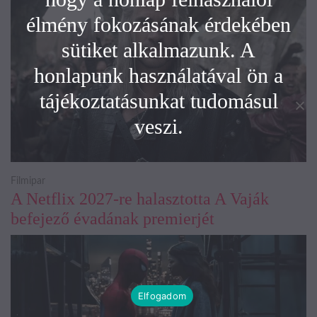
élmény fokozásának érdekében
sütiket alkalmazunk. A
honlapunk használatával ön a
tájékoztatásunkat tudomásul
veszi.
Filmipar
A Netflix 2027-re halasztotta A Vaják
befejező évadának premierjét
Elfogadom