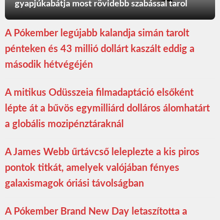
gyapjúkabátja most rövidebb szabással tarol
A Pókember legújabb kalandja simán tarolt
pénteken és 43 millió dollárt kaszált eddig a
második hétvégéjén
A mitikus Odüsszeia filmadaptáció elsőként
lépte át a bűvös egymilliárd dolláros álomhatárt
a globális mozipénztáraknál
A James Webb űrtávcső leleplezte a kis piros
pontok titkát, amelyek valójában fényes
galaxismagok óriási távolságban
A Pókember Brand New Day letaszította a