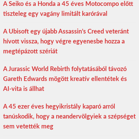
A Seiko és a Honda a 45 éves Motocompo előtt
tiszteleg egy vagány limitált karórával
A Ubisoft egy újabb Assassin’s Creed veteránt
hívott vissza, hogy végre egyenesbe hozza a
megtépázott szériát
A Jurassic World Rebirth folytatásából távozó
Gareth Edwards mögött kreatív ellentétek és
AI-vita is állhat
A 45 ezer éves hegyikristály kaparó arról
tanúskodik, hogy a neandervölgyiek a szépséget
sem vetették meg