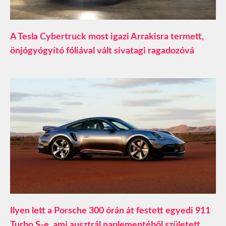
A Tesla Cybertruck most igazi Arrakisra termett,
önjógyógyító fóliával vált sivatagi ragadozóvá
Ilyen lett a Porsche 300 órán át festett egyedi 911
Turbo S-e, ami ausztrál naplementéből született