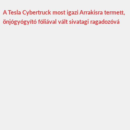
A Tesla Cybertruck most igazi Arrakisra termett,
önjógyógyító fóliával vált sivatagi ragadozóvá