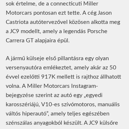
sok értelme, de a connecticuti Miller
Motorcars pontosan ezt tette. A cég Jason
Castriota autótervezővel közösen alkotta meg
a JC9 modellt, amely a legendás Porsche
Carrera GT alapjaira épül.
A jármű külseje első pillantásra egy olyan
versenyautóra emlékeztet, amely akár az 50
évvel ezelőtti 917K mellett is rajthoz állhatott
volna. A Miller Motorcars Instagram-
bejegyzése szerint az autó egy „egyedi
karosszériájú, V10-es szívómotoros, manuális
váltós hiperautó”, amely teljes egészében
szénszálas anyagokból készült. A JC9 külsőre