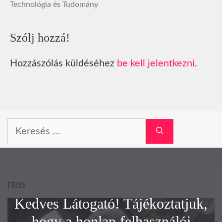
Technológia és Tudomány
Szólj hozzá!
Hozzászólás küldéséhez
be kell jelentkezni
.
Keresés:
FRISS
Kedves Látogató! Tájékoztatjuk,
hogy a honlap felhasználói