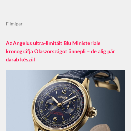
Filmipar
Az Angelus ultra-limitált Blu Ministeriale
kronográfja Olaszországot ünnepli – de alig pár
darab készül