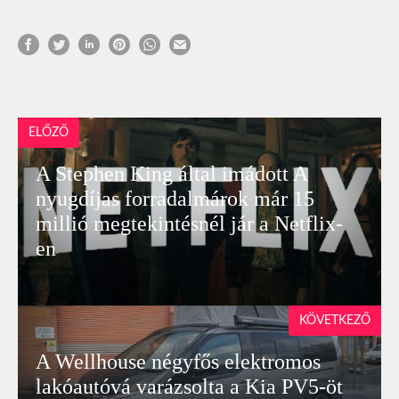
ELŐZŐ
A Stephen King által imádott A
nyugdíjas forradalmárok már 15
millió megtekintésnél jár a Netflix-
en
KÖVETKEZŐ
A Wellhouse négyfős elektromos
lakóautóvá varázsolta a Kia PV5-öt