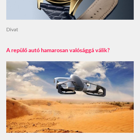
Divat
A repülő autó hamarosan valósággá válik?