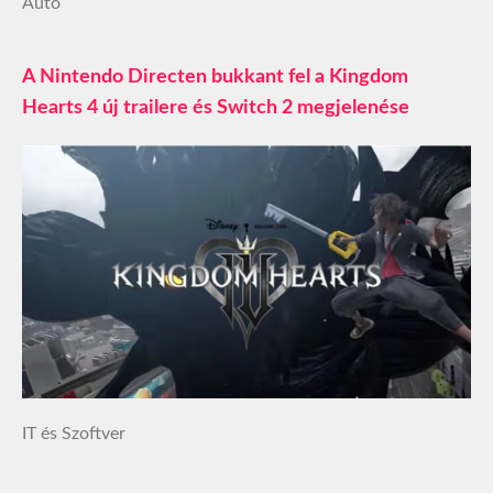
Autó
A Nintendo Directen bukkant fel a Kingdom
Hearts 4 új trailere és Switch 2 megjelenése
IT és Szoftver