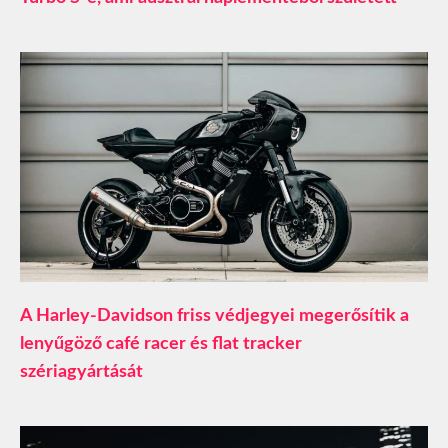
A Harley-Davidson friss védjegyei megerősítik a
lenyűgöző café racer és flat tracker
szériagyártását