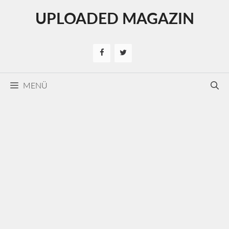
Kilépés
UPLOADED MAGAZIN
a
tartalomba
MENÜ