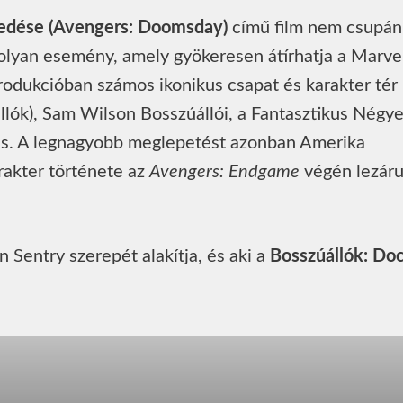
redése (Avengers: Doomsday)
című film nem csupán
olyan esemény, amely gyökeresen átírhatja a Marve
odukcióban számos ikonikus csapat és karakter tér
llók), Sam Wilson Bosszúállói, a Fantasztikus Négye
is. A legnagyobb meglepetést azonban Amerika
rakter története az
Avengers: Endgame
végén lezáru
 Sentry szerepét alakítja, és aki a
Bosszúállók: Doc