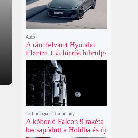
ki
Autó
A ráncfelvarrt Hyundai
Elantra 155 lóerős hibridje
és prémium utastere
komoly belsőtéri ugrást
hoz
Technológia és Tudomány
A kóborló Falcon 9 rakéta
becsapódott a Holdba és új