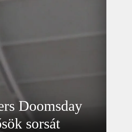
gers Doomsday
ősök sorsát