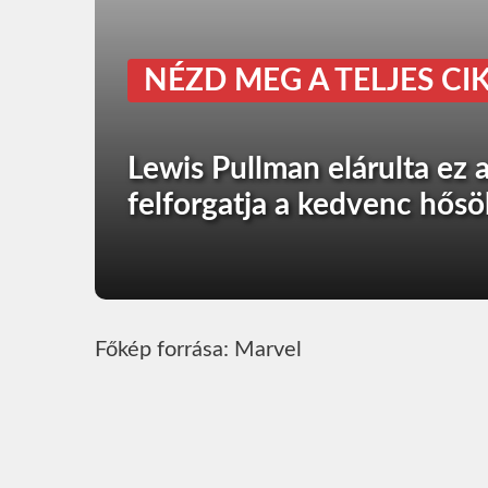
NÉZD MEG A TELJES CIK
Lewis Pullman elárulta ez
felforgatja a kedvenc hősö
Főkép forrása: Marvel