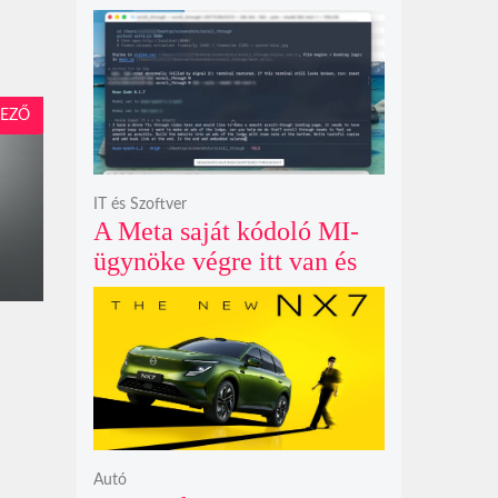
példátlanul forgó
csillagmintát vetít a fény
polarizációjától függően
EZŐ
IT és Szoftver
A Meta saját kódoló MI-
ügynöke végre itt van és
nem fél belenyúlni a
fájljaidba
Autó