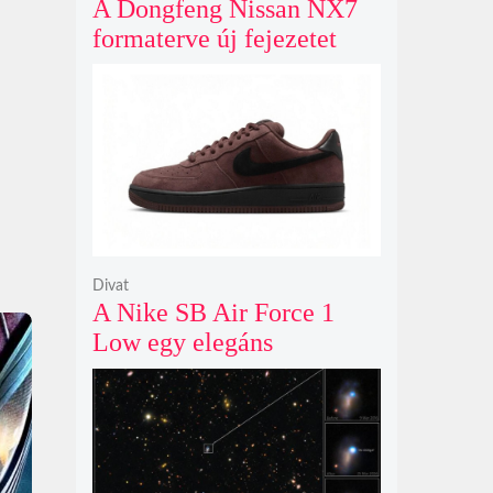
A Dongfeng Nissan NX7
formaterve új fejezetet
nyit az N sorozat negyedik
modelljeként
Divat
A Nike SB Air Force 1
Low egy elegáns
világosbarna
színváltozatban bukkant
fel újra