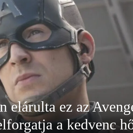
n elárulta ez az Aven
elforgatja a kedvenc h