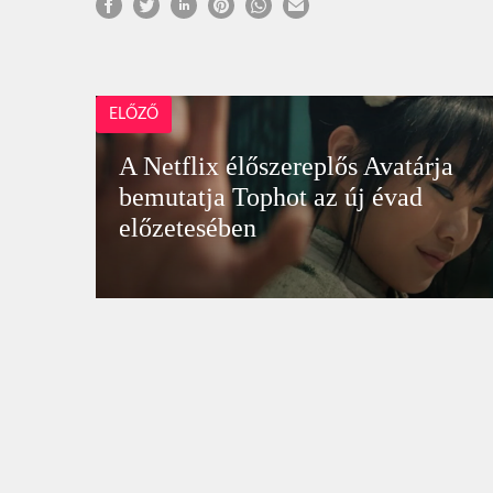
ELŐZŐ
A Netflix élőszereplős Avatárja
bemutatja Tophot az új évad
előzetesében