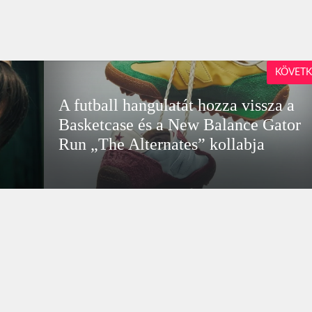
KÖVETK
A futball hangulatát hozza vissza a
Basketcase és a New Balance Gator
Run „The Alternates” kollabja