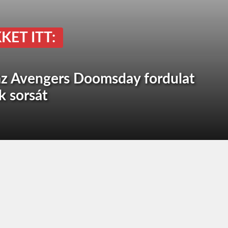
KET ITT:
 az Avengers Doomsday fordulat
k sorsát