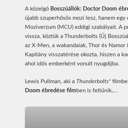
A közelgő
Bosszúállók: Doctor Doom éb
újabb szuperhősös mozi lesz, hanem egy 
Moziverzum (MCU) eddigi szabályait. A pr
vissza, köztük a Thunderbolts (Új Bosszúá
az X-Men, a wakandaiak, Thor és Namor 
Kapitány visszatérése okozta, hiszen a ka
ahol idős emberként vonult nyugdíjba.
Lewis Pullman, aki a
Thunderbolts*
filmben
Doom ébredése film
ben is feltűnik,…