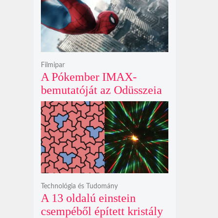
krátert hagyott maga után
Filmipar
A Pókember IMAX-
bemutatóját az Odüsszeia
exkluzív vetítési
időszakának lejárta hozza
el
Technológia és Tudomány
A 13 oldalú einstein
csempéből épített kristály