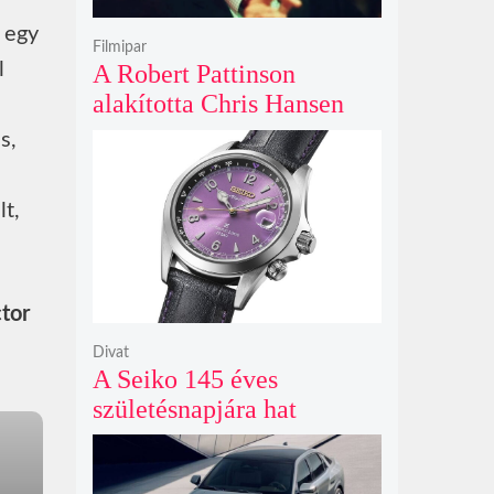
 egy
Filmipar
l
A Robert Pattinson
alakította Chris Hansen
sötét vadászatra indul a
s,
Primetime előzetesében
lt,
tor
Divat
A Seiko 145 éves
születésnapjára hat
limitált kiadású Edo-lila
számlapos modellt hozott