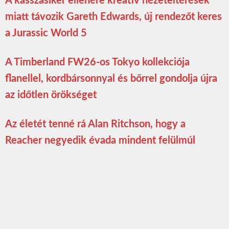
A kasszasiker ellenére kreatív nézeteltérések
miatt távozik Gareth Edwards, új rendezőt keres
a Jurassic World 5
A Timberland FW26-os Tokyo kollekciója
flanellel, kordbársonnyal és bőrrel gondolja újra
az időtlen örökséget
Az életét tenné rá Alan Ritchson, hogy a
Reacher negyedik évada mindent felülmúl