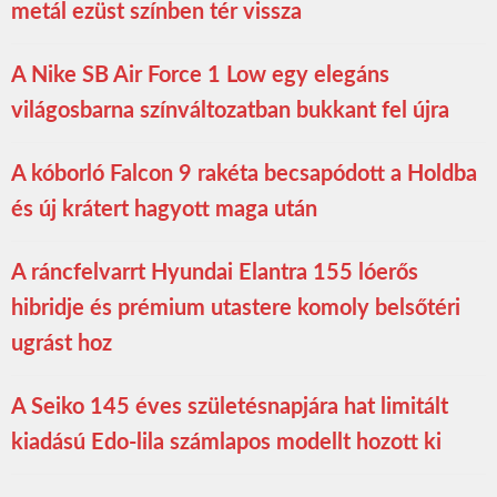
metál ezüst színben tér vissza
A Nike SB Air Force 1 Low egy elegáns
világosbarna színváltozatban bukkant fel újra
A kóborló Falcon 9 rakéta becsapódott a Holdba
és új krátert hagyott maga után
A ráncfelvarrt Hyundai Elantra 155 lóerős
hibridje és prémium utastere komoly belsőtéri
ugrást hoz
A Seiko 145 éves születésnapjára hat limitált
kiadású Edo-lila számlapos modellt hozott ki