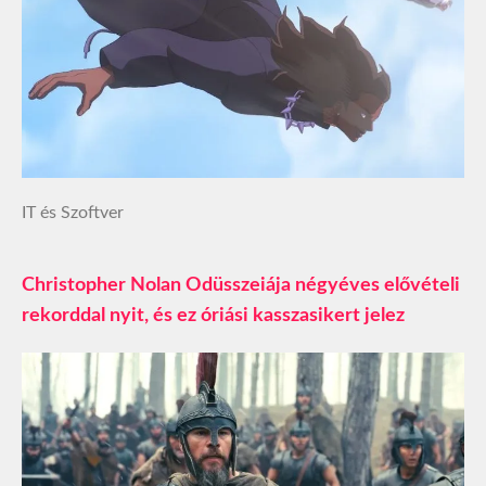
IT és Szoftver
Christopher Nolan Odüsszeiája négyéves elővételi
rekorddal nyit, és ez óriási kasszasikert jelez