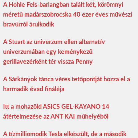
A Hohle Fels-barlangban talált két, körömnyi
méretű madárszobrocska 40 ezer éves művészi
bravúrról árulkodik
A Stuart az univerzum ellen alternatív
univerzumában egy keménykezű
gerillavezérként tér vissza Penny
A Sárkányok tánca véres tetőpontját hozza el a
harmadik évad fináléja
Itt a mohazöld ASICS GEL-KAYANO 14
átértelmezése az ANT KAI műhelyéből
A tízmilliomodik Tesla elkészült, de a második