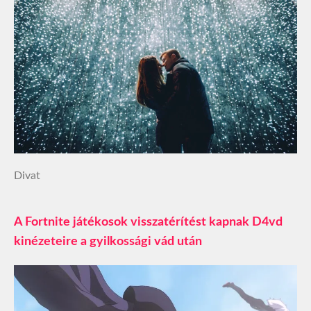
Divat
A Fortnite játékosok visszatérítést kapnak D4vd
kinézeteire a gyilkossági vád után