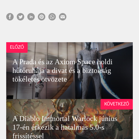
ELŐZŐ
A Prada és az Axiom Space holdi
hűtőruhája a divat és a biztonság
tökéletes ötvözete
KÖVETKEZŐ
A Diablo Immortal Warlock június
17-én érkezik a hatalmas 5.0-s
frissítéssel