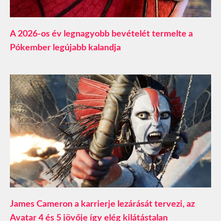
A 2026-os év legnagyobb bevételét termelte a
Pókember legújabb kalandja
James Cameron a karrierje lezárását tervezi, az
Avatar 4 és 5 jövője így elég kilátástalan