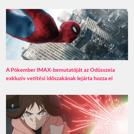
A Pókember IMAX-bemutatóját az Odüsszeia
exkluzív vetítési időszakának lejárta hozza el