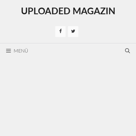
Kilépés
UPLOADED MAGAZIN
a
tartalomba
MENÜ