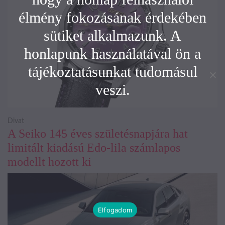
élmény fokozásának érdekében
sütiket alkalmazunk. A
honlapunk használatával ön a
tájékoztatásunkat tudomásul
veszi.
Divat
A Seiko 145 éves születésnapjára hat
limitált kiadású Edo-lila számlapos
modellt hozott ki
Elfogadom