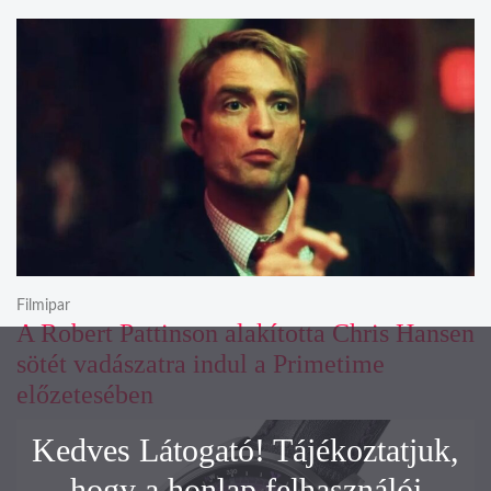
Filmipar
A Robert Pattinson alakította Chris Hansen
sötét vadászatra indul a Primetime
előzetesében
Kedves Látogató! Tájékoztatjuk,
hogy a honlap felhasználói