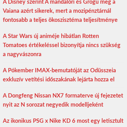
A Disney szerint A mandalóri és Grogu meg a
Vaiana azért sikerek, mert a mozipénztárnál
fontosabb a teljes ökoszisztéma teljesítménye
A Star Wars új animéje hibátlan Rotten
Tomatoes értékeléssel bizonyítja nincs szükség
a nagyvászonra
A Pókember IMAX-bemutatóját az Odüsszeia
exkluzív vetítési időszakának lejárta hozza el
A Dongfeng Nissan NX7 formaterve új fejezetet
nyit az N sorozat negyedik modelljeként
Az ikonikus PSG x Nike KD 6 most egy letisztult