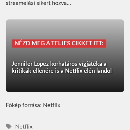
streamelési sikert hozva…
NÉZD MEG A TELJES CIKKET ITT:
Jennifer Lopez korhatáros vígjátéka a
kritikák ellenére is a Netflix élén landol
Főkép forrása: Netflix
Címkék
Netflix