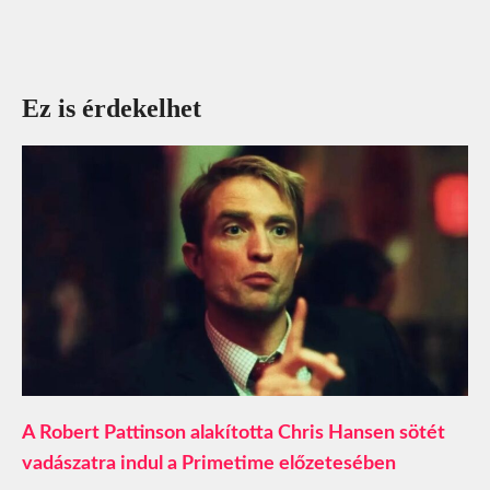
Ez is érdekelhet
A Robert Pattinson alakította Chris Hansen sötét
vadászatra indul a Primetime előzetesében