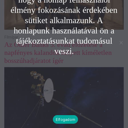
élmény fokozásának érdekében
sütiket alkalmazunk. A
honlapunk használatával ön a
Filmipar
tájékoztatásunkat tudomásul
Az Outer Banks 5. évad előzetese a
veszi.
napfényes kalandok helyett kíméletlen
bosszúhadjáratot ígér
Elfogadom