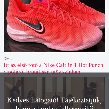
Divat
Itt az első fotó a Nike Caitlin 1 Hot Punch
cipőjéről brutálisan ütős színben
Kedves Látogató! Tájékoztatjuk,
hogy a honlap felhasználói