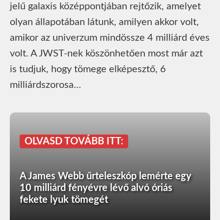
jelű galaxis középpontjában rejtőzik, amelyet
olyan állapotában látunk, amilyen akkor volt,
amikor az univerzum mindössze 4 milliárd éves
volt. A JWST-nek köszönhetően most már azt
is tudjuk, hogy tömege elképesztő, 6
milliárdszorosa…
OLVASD TOVÁBB ITT:
A James Webb űrteleszkóp lemérte egy
10 milliárd fényévre lévő alvó óriás
fekete lyuk tömegét