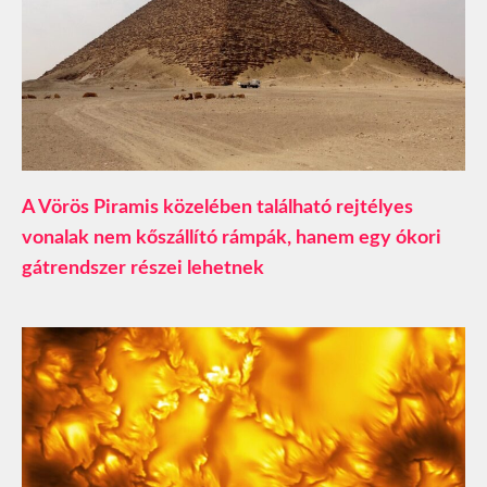
A Vörös Piramis közelében található rejtélyes
vonalak nem kőszállító rámpák, hanem egy ókori
gátrendszer részei lehetnek