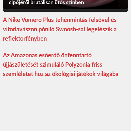
cipőjéről brutálisan ütős színben
A Nike Vomero Plus tehénmintás felsővel és
vitorlavászon póniló Swoosh-sal legelészik a
reflektorfényben
Az Amazonas esőerdő önfenntartó
újjászületését szimuláló Polyzonia friss
szemléletet hoz az ökológiai játékok világába