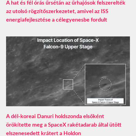
A hat és fél órás űrsétán az űrhajósok felszerelték
az utolsó rögzítőszerkezetet, amivel az ISS
energiafejlesztése a célegyenesbe fordult
A dél-koreai Danuri holdszonda elsőként
örökítette meg a SpaceX rakétadarab által ütött
elszenesedett krátert a Holdon