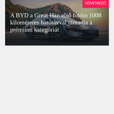
KÖVETKEZŐ
A BYD a Great Han első fotóin 1008
kilométeres hatótávval támadja a
prémium kategóriát