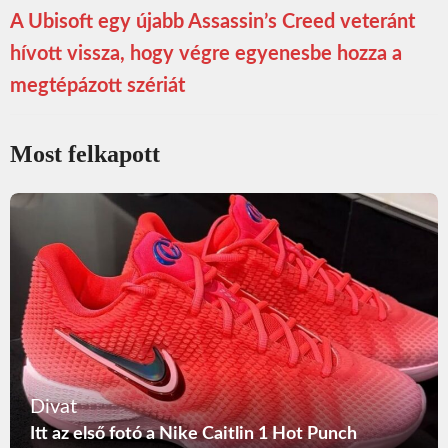
A Ubisoft egy újabb Assassin’s Creed veteránt
hívott vissza, hogy végre egyenesbe hozza a
megtépázott szériát
Most felkapott
Divat
Itt az első fotó a Nike Caitlin 1 Hot Punch