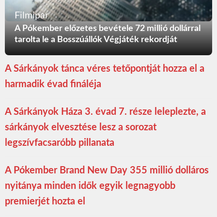
Filmipar
A Pókember előzetes bevétele 72 millió dollárral
tarolta le a Bosszúállók Végjáték rekordját
A Sárkányok tánca véres tetőpontját hozza el a
harmadik évad fináléja
A Sárkányok Háza 3. évad 7. része leleplezte, a
sárkányok elvesztése lesz a sorozat
legszívfacsaróbb pillanata
A Pókember Brand New Day 355 millió dolláros
nyitánya minden idők egyik legnagyobb
premierjét hozta el