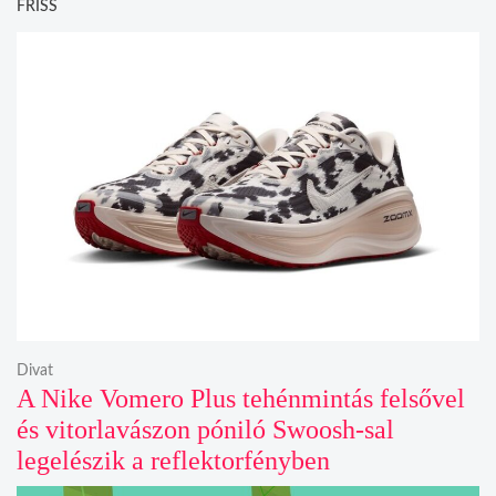
FRISS
Divat
A Nike Vomero Plus tehénmintás felsővel
és vitorlavászon póniló Swoosh-sal
legelészik a reflektorfényben