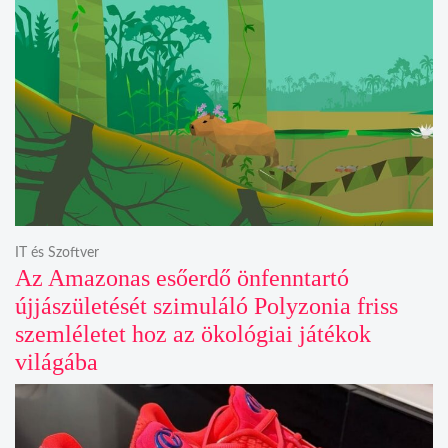
IT és Szoftver
Az Amazonas esőerdő önfenntartó
újjászületését szimuláló Polyzonia friss
szemléletet hoz az ökológiai játékok
világába