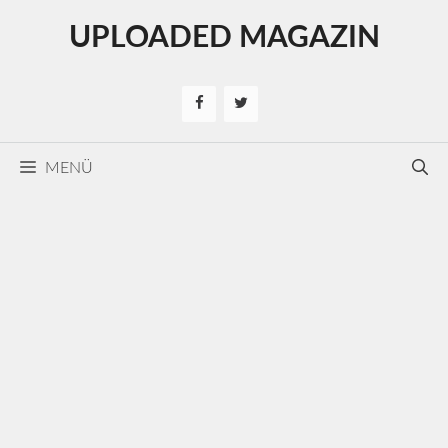
Kilépés
UPLOADED MAGAZIN
a
tartalomba
MENÜ