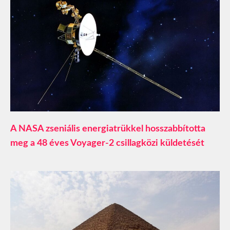
A NASA zseniális energiatrükkel hosszabbította
meg a 48 éves Voyager-2 csillagközi küldetését