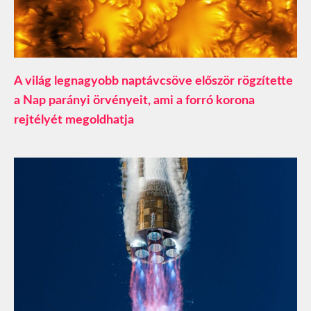
A világ legnagyobb naptávcsöve először rögzítette
a Nap parányi örvényeit, ami a forró korona
rejtélyét megoldhatja