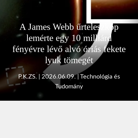
A James Webb űrteleszkóp
lemérte egy 10 milliárd
fényévre lévő alvó óriás fekete
lyuk tömegét
P.K.ZS.
|
2026.06.09.
|
Technológia és
Tudomány