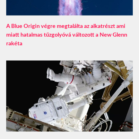
A Blue Origin végre megtalálta az alkatrészt ami
miatt hatalmas tűzgolyóvá változott a New Glenn
rakéta