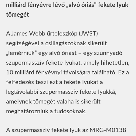
milliárd fényévre lévő „alvó óriás” fekete lyuk
tömegét
A James Webb űrteleszkóp (JWST)
segítségével a csillagászoknak sikerült
„lemérniük” egy alvó óriást – egy szunnyadó
szupermasszív fekete lyukat, amely hihetetlen,
10 milliárd fényévnyi távolságra található. Ez a
felfedezés teszi ezt a fekete lyukat a
legtávolabbi szupermasszív fekete lyukká,
amelynek tömegét valaha is sikerült
meghatározniuk a tudósoknak.
A szupermasszív fekete lyuk az MRG-M0138