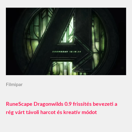
Filmipar
RuneScape Dragonwilds 0.9 frissítés bevezeti a
rég várt távoli harcot és kreatív módot