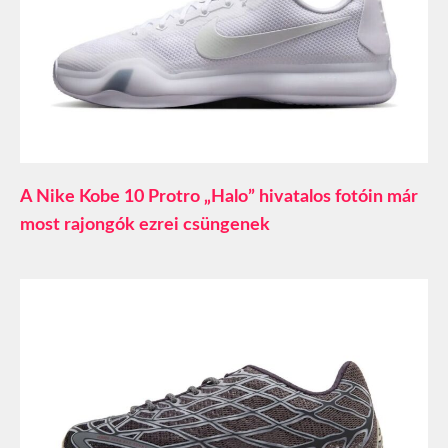
A Nike Kobe 10 Protro „Halo” hivatalos fotóin már
most rajongók ezrei csüngenek