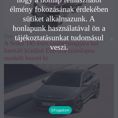
élmény fokozásának érdekében
sütiket alkalmazunk. A
honlapunk használatával ön a
tájékoztatásunkat tudomásul
Divat
A Seiko 145 éves születésnapjára hat
veszi.
limitált kiadású Edo-lila számlapos
modellt hozott ki
Elfogadom