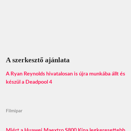
A szerkesztő ajánlata
A Ryan Reynolds hivatalosan is újra munkába állt és
készül a Deadpool 4
Filmipar
Miért a Huawei Maextro S800 Kína legkeresettebb