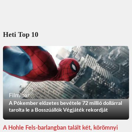
Heti Top 10
Filmipar
A Pókember előzetes bevétele 72 millió dollárral
tarolta le a Bosszúállók Végjáték rekordját
A Hohle Fels-barlangban talált két, körömnyi