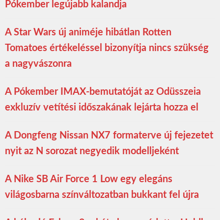
Pókember legújabb kalandja
A Star Wars új animéje hibátlan Rotten
Tomatoes értékeléssel bizonyítja nincs szükség
a nagyvászonra
A Pókember IMAX-bemutatóját az Odüsszeia
exkluzív vetítési időszakának lejárta hozza el
A Dongfeng Nissan NX7 formaterve új fejezetet
nyit az N sorozat negyedik modelljeként
A Nike SB Air Force 1 Low egy elegáns
világosbarna színváltozatban bukkant fel újra