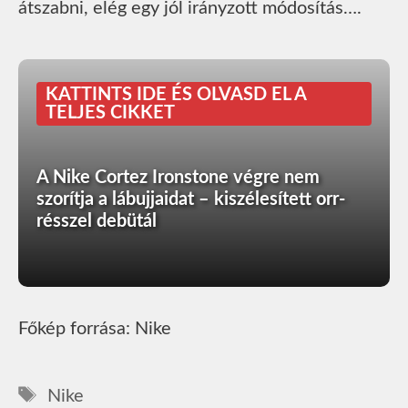
átszabni, elég egy jól irányzott módosítás….
KATTINTS IDE ÉS OLVASD EL A
TELJES CIKKET
A Nike Cortez Ironstone végre nem
szorítja a lábujjaidat – kiszélesített orr-
résszel debütál
Főkép forrása: Nike
Címkék
Nike