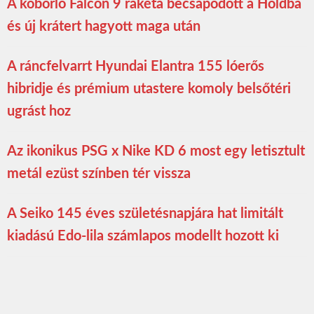
A kóborló Falcon 9 rakéta becsapódott a Holdba
és új krátert hagyott maga után
A ráncfelvarrt Hyundai Elantra 155 lóerős
hibridje és prémium utastere komoly belsőtéri
ugrást hoz
Az ikonikus PSG x Nike KD 6 most egy letisztult
metál ezüst színben tér vissza
A Seiko 145 éves születésnapjára hat limitált
kiadású Edo-lila számlapos modellt hozott ki