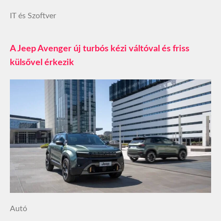
IT és Szoftver
A Jeep Avenger új turbós kézi váltóval és friss
külsővel érkezik
Autó