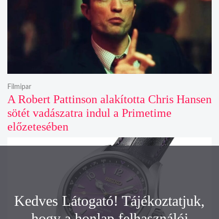
Filmipar
A Robert Pattinson alakította Chris Hansen
sötét vadászatra indul a Primetime
előzetesében
Kedves Látogató! Tájékoztatjuk,
hogy a honlap felhasználói