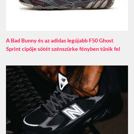
A Bad Bunny és az adidas legújabb F50 Ghost
Sprint cipője sötét szénszürke fényben tűnik fel