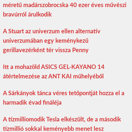
méretű madárszobrocska 40 ezer éves művészi
bravúrról árulkodik
A Stuart az univerzum ellen alternatív
univerzumában egy keménykezű
gerillavezérként tér vissza Penny
Itt a mohazöld ASICS GEL-KAYANO 14
átértelmezése az ANT KAI műhelyéből
A Sárkányok tánca véres tetőpontját hozza el a
harmadik évad fináléja
A tízmilliomodik Tesla elkészült, de a második
tízmillió sokkal keményebb menet lesz