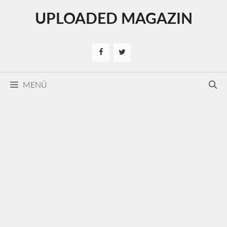
Kilépés
UPLOADED MAGAZIN
a
tartalomba
MENÜ