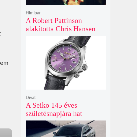
Filmipar
A Robert Pattinson
alakította Chris Hansen
t
sötét vadászatra indul a
Primetime előzetesében
sem
Divat
A Seiko 145 éves
születésnapjára hat
limitált kiadású Edo-lila
számlapos modellt hozott