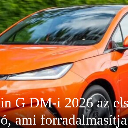
n G DM-i 2026 az els
tó, ami forradalmasítj