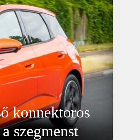
ő konnektoros
a a szegmenst