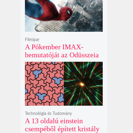
krátert hagyott maga után
Filmipar
A Pókember IMAX-
bemutatóját az Odüsszeia
exkluzív vetítési
időszakának lejárta hozza
el
Technológia és Tudomány
A 13 oldalú einstein
csempéből épített kristály