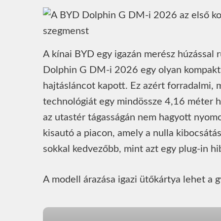
A kínai BYD egy igazán merész húzással ru
Dolphin G DM-i 2026 egy olyan kompakt v
hajtásláncot kapott. Ez azért forradalmi, 
technológiát egy mindössze 4,16 méter h
az utastér tágasságán nem hagyott nyomot.
kisautó a piacon, amely a nulla kibocsát
sokkal kedvezőbb, mint azt egy plug-in h
A modell árazása igazi ütőkártya lehet a