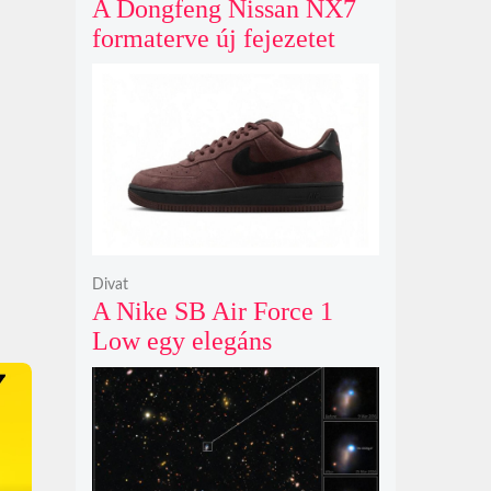
A Dongfeng Nissan NX7
formaterve új fejezetet
nyit az N sorozat negyedik
modelljeként
Divat
A Nike SB Air Force 1
Low egy elegáns
világosbarna
színváltozatban bukkant
fel újra