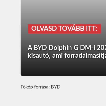
OLVASD TOVÁBB ITT:
A BYD Dolphin G DM-i 202
kisautó, ami forradalmasít
Főkép forrása: BYD