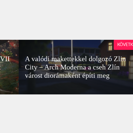
KÖVETK
 VII
A valódi makettekkel dolgozó Zlin
t
City – Arch Moderna a cseh Zlín
várost diorámaként építi meg