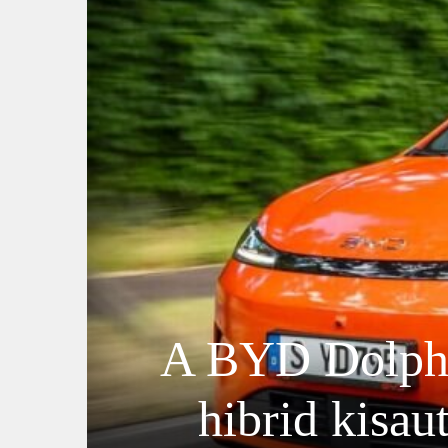
A BYD Dolphi
hibrid kisau