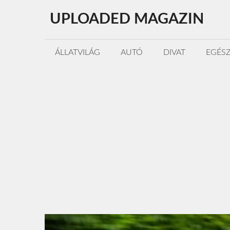
Kilépés
UPLOADED MAGAZIN
a
tartalomba
ÁLLATVILÁG
AUTÓ
DIVAT
EGÉS