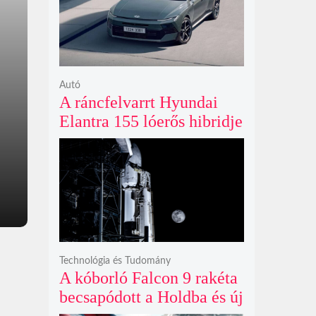
ki
Autó
A ráncfelvarrt Hyundai
Elantra 155 lóerős hibridje
és prémium utastere
komoly belsőtéri ugrást
hoz
Technológia és Tudomány
A kóborló Falcon 9 rakéta
becsapódott a Holdba és új