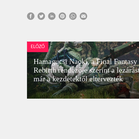
ELŐZŐ
Hamagucsi Naoki, a Final Fantasy
Rebirth rendezője szerint a lezárás
már a kezdetektől eltervezték