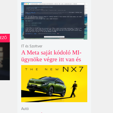
példátlanul forgó
csillagmintát vetít a fény
polarizációjától függően
EZŐ
IT és Szoftver
A Meta saját kódoló MI-
ügynöke végre itt van és
nem fél belenyúlni a
fájljaidba
Autó