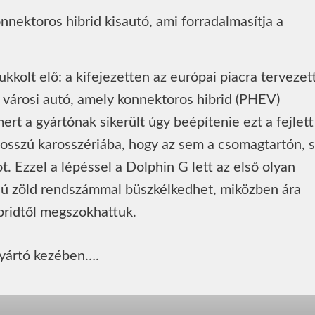
kkolt elő: a kifejezetten az európai piacra tervezet
árosi autó, amely konnektoros hibrid (PHEV)
mert a gyártónak sikerült úgy beépítenie ezt a fejlett
osszú karosszériába, hogy az sem a csomagtartón, 
 Ezzel a lépéssel a Dolphin G lett az első olyan
ású zöld rendszámmal büszkélkedhet, miközben ára
ibridtől megszokhattuk.
 gyártó kezében….