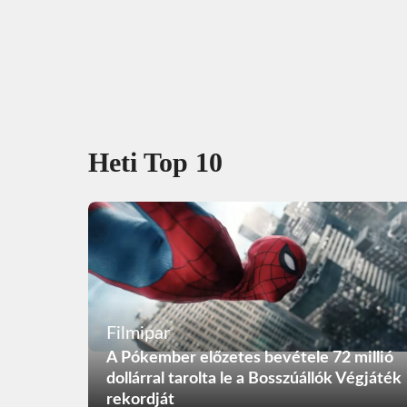
Heti Top 10
Filmipar
A Pókember előzetes bevétele 72 millió
dollárral tarolta le a Bosszúállók Végjáték
rekordját