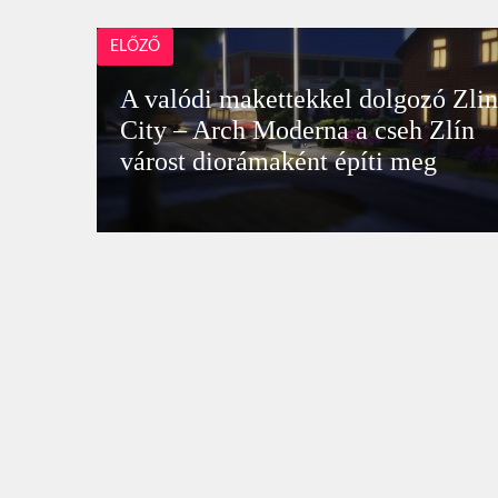
ELŐZŐ
A valódi makettekkel dolgozó Zli
City – Arch Moderna a cseh Zlín
várost diorámaként építi meg