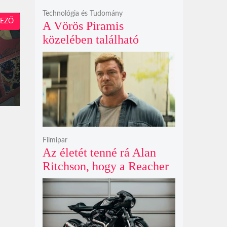
Technológia és Tudomány
EZŐ
A Vörös Piramis
közelében található
rejtélyes vonalak nem
kőszállító rámpák, hanem
egy ókori gátrendszer
részei lehetnek
Filmipar
Az életét tenné rá Alan
Ritchson, hogy a Reacher
negyedik évada mindent
felülmúl