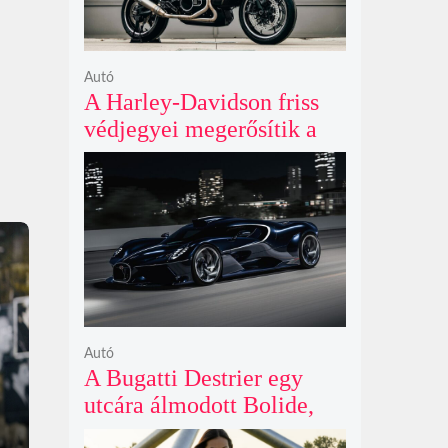
Autó
A Harley-Davidson friss
védjegyei megerősítik a
lenyűgöző café racer és
flat tracker szériagyártását
Autó
A Bugatti Destrier egy
utcára álmodott Bolide,
ami a pályaautók