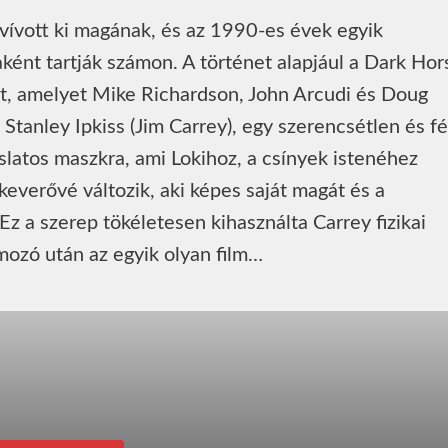
 vívott ki magának, és az 1990-es évek egyik
ént tartják számon. A történet alapjául a Dark Hor
t, amelyet Mike Richardson, John Arcudi és Doug
tanley Ipkiss (Jim Carrey), egy szerencsétlen és f
slatos maszkra, ami Lokihoz, a csínyek istenéhez
keverővé változik, aki képes saját magát és a
 Ez a szerep tökéletesen kihasználta Carrey fizikai
mozó után az egyik olyan film…