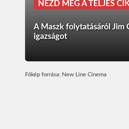
NÉZD MEG A TELJES CIK
A Maszk folytatásáról Jim 
igazságot
Főkép forrása: New Line Cinema