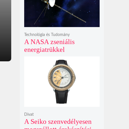
bosszúhadjáratot ígér
Technológia és Tudomány
A NASA zseniális
energiatrükkel
hosszabbította meg a 48
éves Voyager-2 csillagközi
küldetését
Divat
A Seiko szenvedélyesen