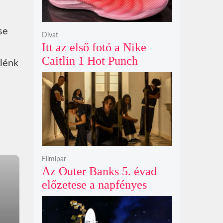
se
Divat
Itt az első fotó a Nike
Caitlin 1 Hot Punch
élénk
cipőjéről brutálisan ütős
színben
Filmipar
Az Outer Banks 5. évad
előzetese a napfényes
kalandok helyett
kíméletlen