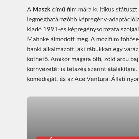
A
Maszk
című film mára kultikus státuszt
legmeghatározóbb képregény-adaptációjak
kiadó 1991-es képregénysorozata szolgál
Mahnke álmodott meg. A mozifilm főhőse S
banki alkalmazott, aki rábukkan egy varáz
köthető. Amikor magára ölti, zöld arcú baj
környezetét is tetszés szerint átalakítani.
komédiáját, és az Ace Ventura: Állati nyo