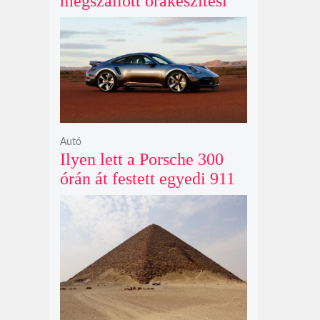
megszállott órakészítési
kiállítása végre Londonba
érkezik idén nyáron
Autó
Ilyen lett a Porsche 300
órán át festett egyedi 911
Turbo S-e, ami ausztrál
naplementéből született