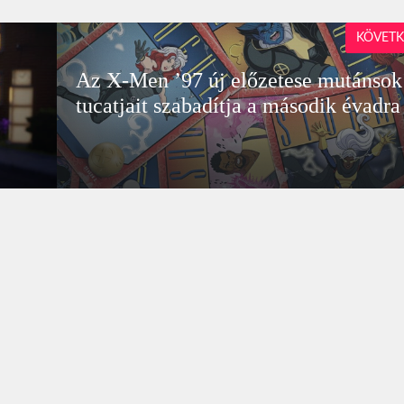
KÖVETK
n
Az X-Men ’97 új előzetese mutánsok
tucatjait szabadítja a második évadra