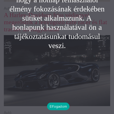
élmény fokozásának érdekében
Autó
A Harley-Davidson friss védjegyei
sütiket alkalmazunk. A
megerősítik a lenyűgöző café racer és flat
honlapunk használatával ön a
tracker szériagyártását
tájékoztatásunkat tudomásul
veszi.
Elfogadom
Autó