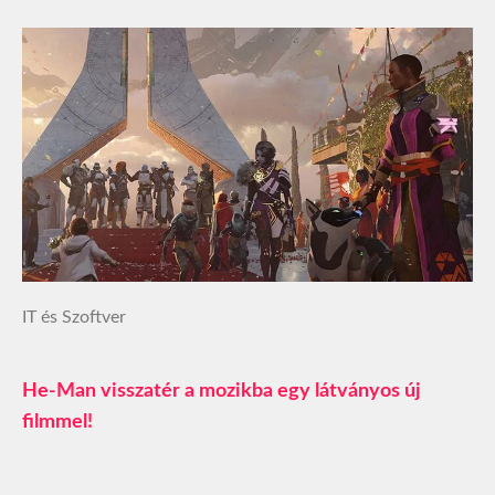
IT és Szoftver
He-Man visszatér a mozikba egy látványos új
filmmel!