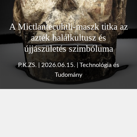
A Mictlantecuhtli-maszk titka az
azték halálkultusz és
újjászületés szimbóluma
P.K.ZS.
|
2026.06.15.
|
Technológia és
Tudomány