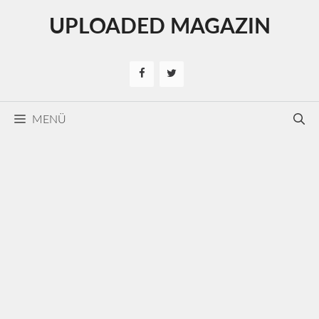
Kilépés
UPLOADED MAGAZIN
a
tartalomba
MENÜ