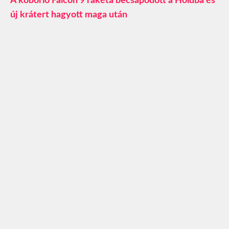
A kóborló Falcon 9 rakéta becsapódott a Holdba és
új krátert hagyott maga után