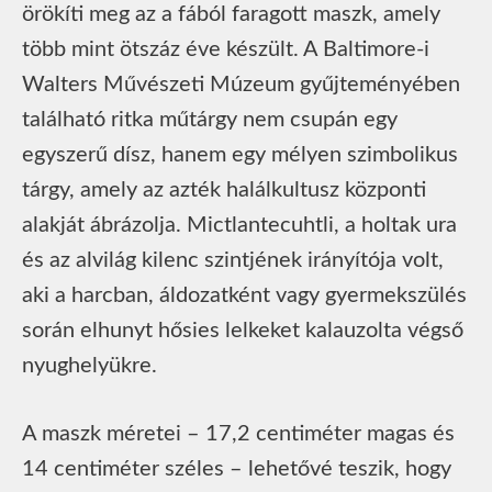
örökíti meg az a fából faragott maszk, amely
több mint ötszáz éve készült. A Baltimore-i
Walters Művészeti Múzeum gyűjteményében
található ritka műtárgy nem csupán egy
egyszerű dísz, hanem egy mélyen szimbolikus
tárgy, amely az azték halálkultusz központi
alakját ábrázolja. Mictlantecuhtli, a holtak ura
és az alvilág kilenc szintjének irányítója volt,
aki a harcban, áldozatként vagy gyermekszülés
során elhunyt hősies lelkeket kalauzolta végső
nyughelyükre.
A maszk méretei – 17,2 centiméter magas és
14 centiméter széles – lehetővé teszik, hogy