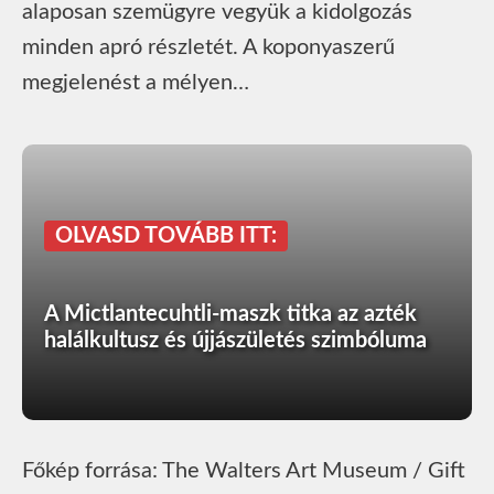
alaposan szemügyre vegyük a kidolgozás
minden apró részletét. A koponyaszerű
megjelenést a mélyen…
OLVASD TOVÁBB ITT:
A Mictlantecuhtli-maszk titka az azték
halálkultusz és újjászületés szimbóluma
Főkép forrása: The Walters Art Museum / Gift