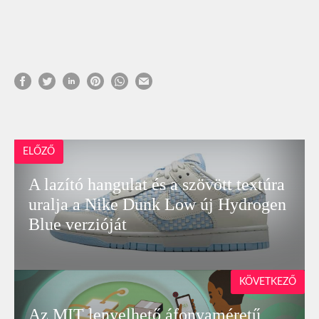
ELŐZŐ
A lazító hangulat és a szövött textúra
uralja a Nike Dunk Low új Hydrogen
Blue verzióját
KÖVETKEZŐ
Az MIT lenyelhető áfonyaméretű