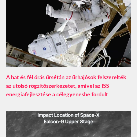
A hat és fél órás űrsétán az űrhajósok felszerelték
az utolsó rögzítőszerkezetet, amivel az ISS
energiafejlesztése a célegyenesbe fordult