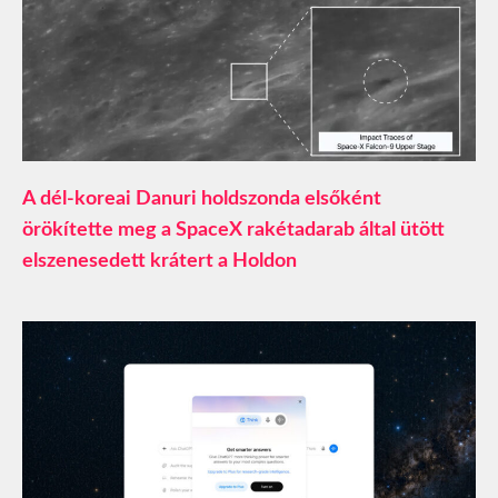
A dél-koreai Danuri holdszonda elsőként
örökítette meg a SpaceX rakétadarab által ütött
elszenesedett krátert a Holdon