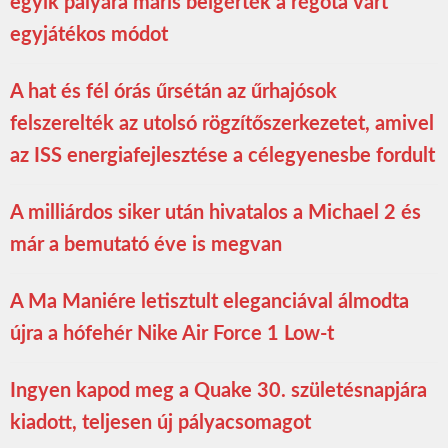
egyik pályára máris beígérték a régóta várt
egyjátékos módot
A hat és fél órás űrsétán az űrhajósok
felszerelték az utolsó rögzítőszerkezetet, amivel
az ISS energiafejlesztése a célegyenesbe fordult
A milliárdos siker után hivatalos a Michael 2 és
már a bemutató éve is megvan
A Ma Maniére letisztult eleganciával álmodta
újra a hófehér Nike Air Force 1 Low-t
Ingyen kapod meg a Quake 30. születésnapjára
kiadott, teljesen új pályacsomagot