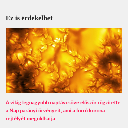
Ez is érdekelhet
A világ legnagyobb naptávcsöve először rögzítette
a Nap parányi örvényeit, ami a forró korona
rejtélyét megoldhatja