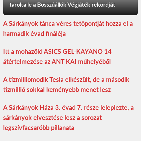
tarolta le a Bosszúállók Végjáték rekordját
A Sárkányok tánca véres tetőpontját hozza el a
harmadik évad fináléja
Itt a mohazöld ASICS GEL-KAYANO 14
átértelmezése az ANT KAI műhelyéből
A tízmilliomodik Tesla elkészült, de a második
tízmillió sokkal keményebb menet lesz
A Sárkányok Háza 3. évad 7. része leleplezte, a
sárkányok elvesztése lesz a sorozat
legszívfacsaróbb pillanata