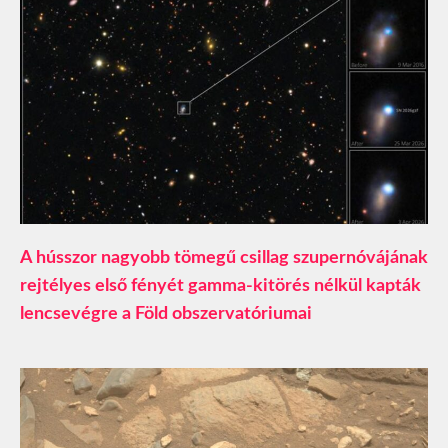
A hússzor nagyobb tömegű csillag szupernóvájának
rejtélyes első fényét gamma-kitörés nélkül kapták
lencsevégre a Föld obszervatóriumai