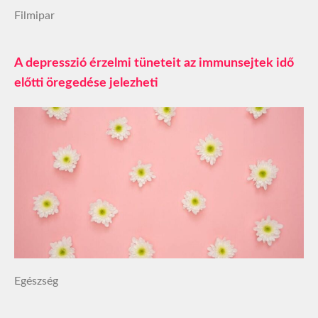
Filmipar
A depresszió érzelmi tüneteit az immunsejtek idő
előtti öregedése jelezheti
Egészség