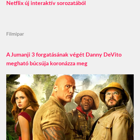
Netflix új interaktív sorozatából
Filmipar
A Jumanji 3 forgatásának végét Danny DeVito
megható búcsúja koronázza meg