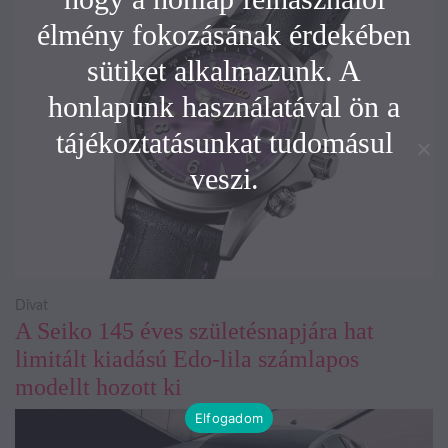
élmény fokozásának érdekében
sütiket alkalmazunk. A
honlapunk használatával ön a
tájékoztatásunkat tudomásul
veszi.
Divat
A Seiko 145 éves születésnapjára hat
limitált kiadású Edo-lila számlapos
modellt hozott ki
Elfogadom