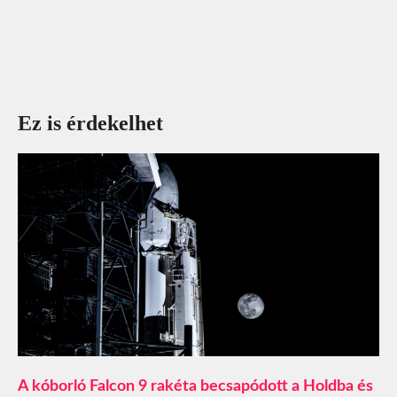
Ez is érdekelhet
A kóborló Falcon 9 rakéta becsapódott a Holdba és