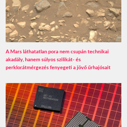
A Mars láthatatlan pora nem csupán technikai
akadály, hanem súlyos szilikát- és
perklorátmérgezés fenyegeti a jövő űrhajósait