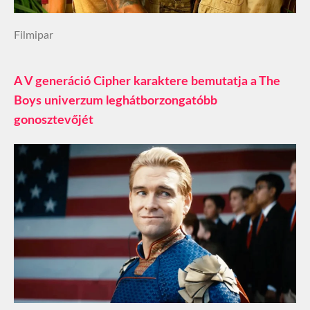
Filmipar
A V generáció Cipher karaktere bemutatja a The
Boys univerzum leghátborzongatóbb
gonosztevőjét