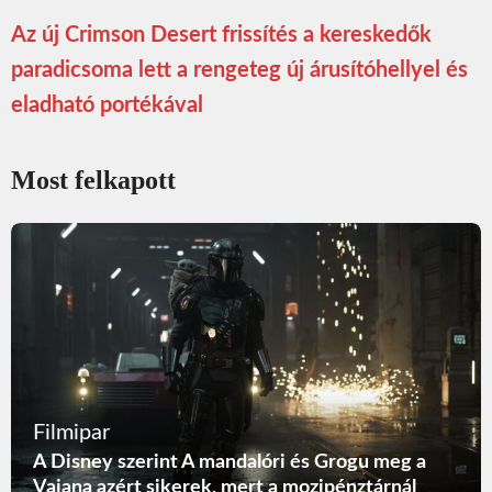
Az új Crimson Desert frissítés a kereskedők
paradicsoma lett a rengeteg új árusítóhellyel és
eladható portékával
Most felkapott
Filmipar
A Disney szerint A mandalóri és Grogu meg a
Vaiana azért sikerek, mert a mozipénztárnál