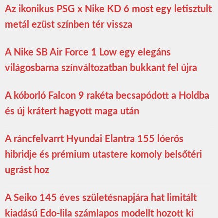
Az ikonikus PSG x Nike KD 6 most egy letisztult
metál ezüst színben tér vissza
A Nike SB Air Force 1 Low egy elegáns
világosbarna színváltozatban bukkant fel újra
A kóborló Falcon 9 rakéta becsapódott a Holdba
és új krátert hagyott maga után
A ráncfelvarrt Hyundai Elantra 155 lóerős
hibridje és prémium utastere komoly belsőtéri
ugrást hoz
A Seiko 145 éves születésnapjára hat limitált
kiadású Edo-lila számlapos modellt hozott ki