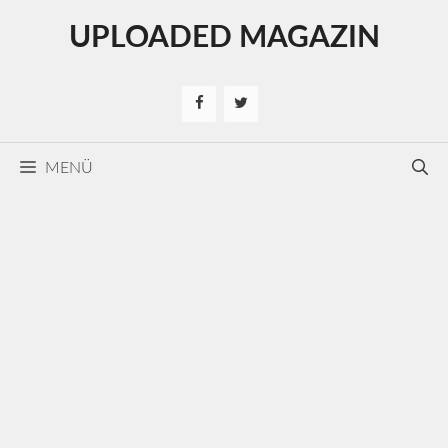
Kilépés
UPLOADED MAGAZIN
a
tartalomba
MENÜ