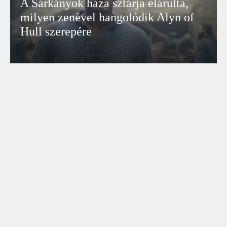
A Sárkányok háza sztárja elárulta,
milyen zenével hangolódik Alyn of
Hull szerepére