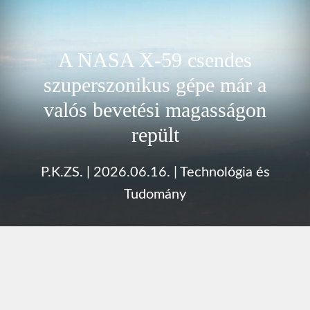
A NASA X-59 csendes
szuperszonikus gépe már a
valós bevetési magasságon
repült
P.K.ZS.
|
2026.06.16.
|
Technológia és
Tudomány