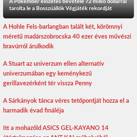
A Pókember előzetes bevétele 72 millió dollárral
tarolta le a Bosszúállók Végjáték rekordját
A Hohle Fels-barlangban talált két, körömnyi
méretű madárszobrocska 40 ezer éves művészi
bravúrról árulkodik
A Stuart az univerzum ellen alternatív
univerzumában egy keménykezű
gerillavezérként tér vissza Penny
A Sárkányok tánca véres tetőpontját hozza el a
harmadik évad fináléja
Itt a mohazöld ASICS GEL-KAYANO 14