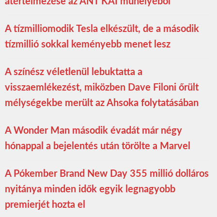
átértelmezése az ANT KAI műhelyéből
A tízmilliomodik Tesla elkészült, de a második
tízmillió sokkal keményebb menet lesz
A színész véletlenül lebuktatta a
visszaemlékezést, miközben Dave Filoni őrült
mélységekbe merült az Ahsoka folytatásában
A Wonder Man második évadát már négy
hónappal a bejelentés után törölte a Marvel
A Pókember Brand New Day 355 millió dolláros
nyitánya minden idők egyik legnagyobb
premierjét hozta el