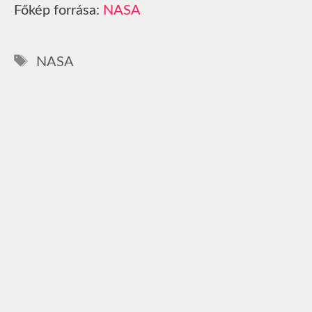
Főkép forrása:
NASA
Címkék
NASA