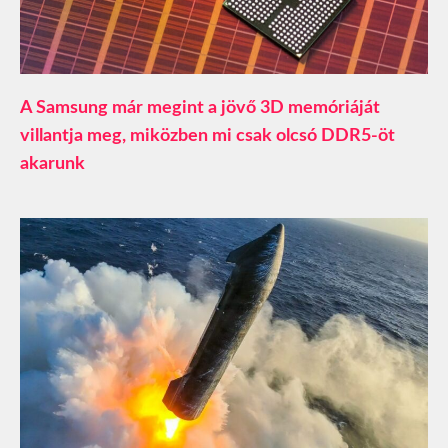
A Samsung már megint a jövő 3D memóriáját
villantja meg, miközben mi csak olcsó DDR5-öt
akarunk