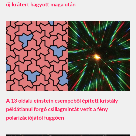
új krátert hagyott maga után
A 13 oldalú einstein csempéből épített kristály
példátlanul forgó csillagmintát vetít a fény
polarizációjától függően