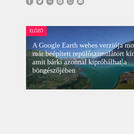
ELŐZŐ
A Google Earth webes verziója mo
már beépített repülőszimulátort kín
amit bárki azonnal kipróbálhat a
böngészőjében