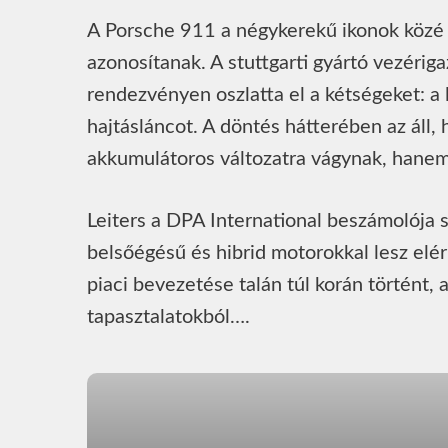
A Porsche 911 a négykerekű ikonok közé 
azonosítanak. A stuttgarti gyártó vezéri
rendezvényen oszlatta el a kétségeket: a
hajtásláncot. A döntés hátterében az áll
akkumulátoros változatra vágynak, hanem
Leiters a DPA International beszámolója 
belsőégésű és hibrid motorokkal lesz elé
piaci bevezetése talán túl korán történt, am
tapasztalatokból….