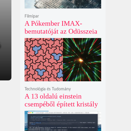
Filmipar
A Pókember IMAX-
bemutatóját az Odüsszeia
exkluzív vetítési
ó
időszakának lejárta hozza
el
Technológia és Tudomány
A 13 oldalú einstein
csempéből épített kristály
példátlanul forgó
csillagmintát vetít a fény
polarizációjától függően