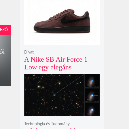
modelljeként
EZŐ
ói
Divat
A Nike SB Air Force 1
Low egy elegáns
világosbarna
színváltozatban bukkant
fel újra
Technológia és Tudomány