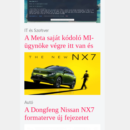
IT és Szoftver
A Meta saját kódoló MI-
ügynöke végre itt van és
nem fél belenyúlni a
fájljaidba
Autó
A Dongfeng Nissan NX7
formaterve új fejezetet
nyit az N sorozat negyedik