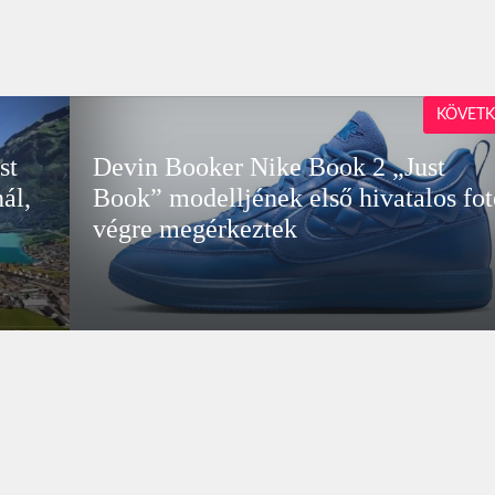
KÖVETK
st
Devin Booker Nike Book 2 „Just
ál,
Book” modelljének első hivatalos fot
végre megérkeztek