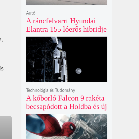
Autó
A ráncfelvarrt Hyundai
Elantra 155 lóerős hibridje
és prémium utastere
s,
komoly belsőtéri ugrást
hoz
is
Technológia és Tudomány
A kóborló Falcon 9 rakéta
becsapódott a Holdba és új
krátert hagyott maga után