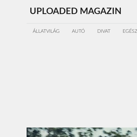
Kilépés
UPLOADED MAGAZIN
a
tartalomba
ÁLLATVILÁG
AUTÓ
DIVAT
EGÉS