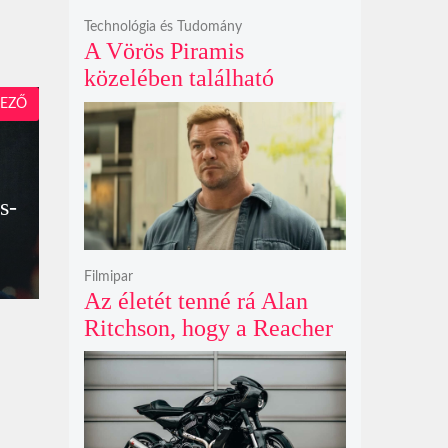
Technológia és Tudomány
A Vörös Piramis
közelében található
rejtélyes vonalak nem
EZŐ
kőszállító rámpák, hanem
egy ókori gátrendszer
részei lehetnek
s-
Filmipar
Az életét tenné rá Alan
Ritchson, hogy a Reacher
negyedik évada mindent
felülmúl