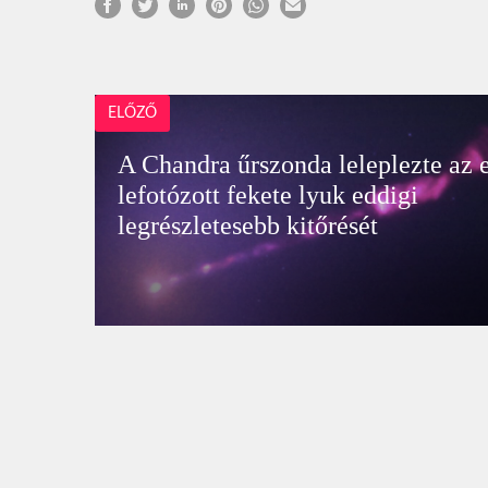
ELŐZŐ
A Chandra űrszonda leleplezte az 
lefotózott fekete lyuk eddigi
legrészletesebb kitőrését