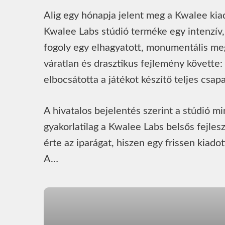
Alig egy hónapja jelent meg a Kwalee kiad
Kwalee Labs stúdió terméke egy intenzív,
fogoly egy elhagyatott, monumentális meg
váratlan és drasztikus fejlemény követte
elbocsátotta a játékot készítő teljes csapa
A hivatalos bejelentés szerint a stúdió m
gyakorlatilag a Kwalee Labs belsős fejle
érte az iparágat, hiszen egy frissen kiadot
A…