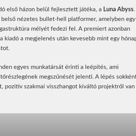
ó első házon belül fejlesztett játéka, a
Luna Abyss
.
 belső nézetes bullet-hell platformer, amelyben egy
astruktúra mélyét fedezi fel. A premiert azonban
: a kiadó a megjelenés után kevesebb mint egy hóna
tot.
inden egyes munkatársát érinti a leépítés, ami
sztőrészlegének megszűnését jelenti. A lépés sokkén
t, pozitív szakmai visszhangot kiváltó projektről van