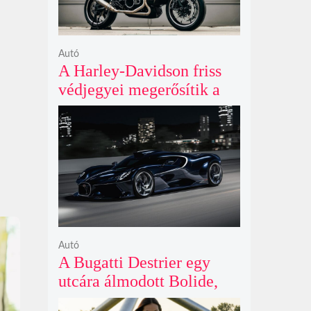
Autó
A Harley-Davidson friss
védjegyei megerősítik a
lenyűgöző café racer és
flat tracker szériagyártását
Autó
A Bugatti Destrier egy
utcára álmodott Bolide,
ami a pályaautók