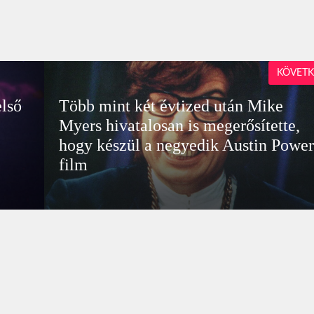
KÖVETK
első
Több mint két évtized után Mike
Myers hivatalosan is megerősítette,
hogy készül a negyedik Austin Power
film