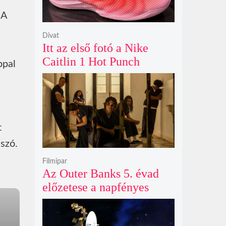
 A
Divat
Itt az első fotó a Nike
Caitlin 1 Hot Punch
ppal
cipőjéről brutálisan ütős
színben
t
 szó.
Filmipar
Az Outer Banks 5. évad
előzetese a napfényes
kalandok helyett
kíméletlen