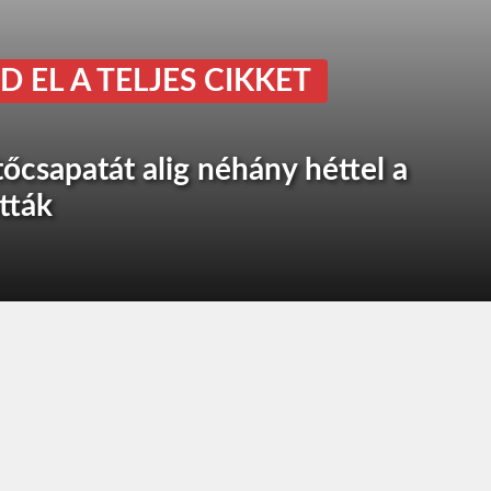
D EL A TELJES CIKKET
tőcsapatát alig néhány héttel a
tták