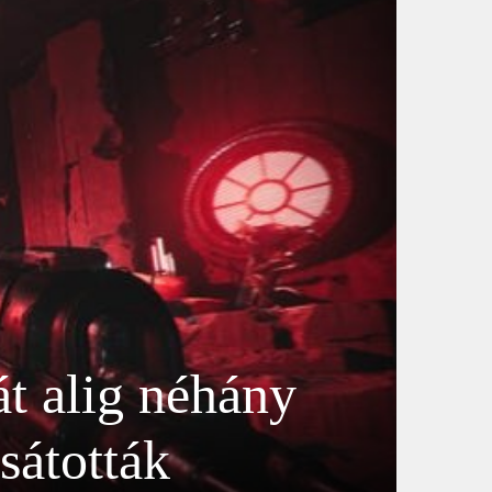
át alig néhány
sátották