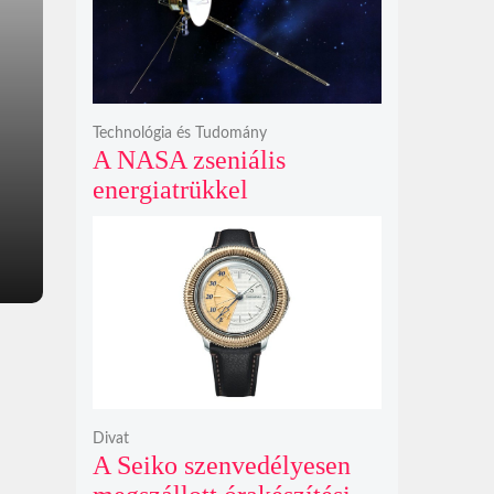
bosszúhadjáratot ígér
Technológia és Tudomány
A NASA zseniális
energiatrükkel
hosszabbította meg a 48
éves Voyager-2 csillagközi
küldetését
Divat
A Seiko szenvedélyesen