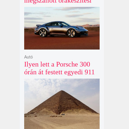
megszállott órakészítési
kiállítása végre Londonba
érkezik idén nyáron
Autó
Ilyen lett a Porsche 300
órán át festett egyedi 911
Turbo S-e, ami ausztrál
naplementéből született