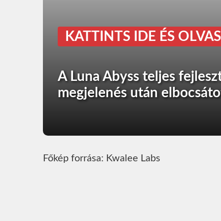
KATTINTS IDE ÉS OLVAS
A Luna Abyss teljes fejlesz
megjelenés után elbocsáto
Főkép forrása: Kwalee Labs