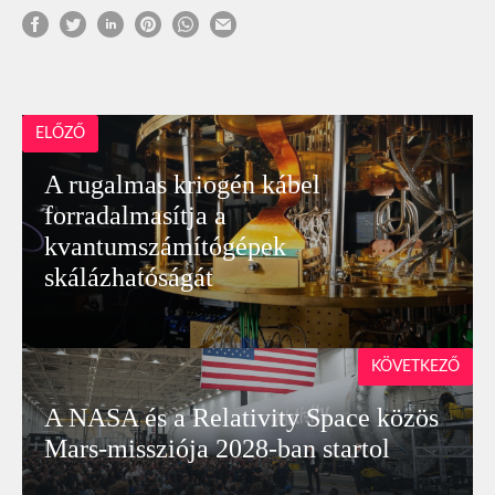
ELŐZŐ
A rugalmas kriogén kábel
forradalmasítja a
kvantumszámítógépek
skálázhatóságát
KÖVETKEZŐ
A NASA és a Relativity Space közös
Mars-missziója 2028-ban startol