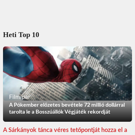
Heti Top 10
Filmipar
A Pókember előzetes bevétele 72 millió dollárral
tarolta le a Bosszúállók Végjáték rekordját
A Sárkányok tánca véres tetőpontját hozza el a