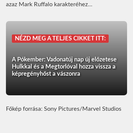
azaz Mark Ruffalo karakteréhez…
NÉZD MEG A TELJES CIKKET ITT:
A Pókember: Vadonatúj nap új előzetese
Hulkkal és a Megtorlóval hozza vissza a
képregényhőst a vászonra
Főkép forrása: Sony Pictures/Marvel Studios