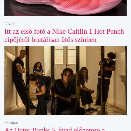
Divat
Itt az első fotó a Nike Caitlin 1 Hot Punch
cipőjéről brutálisan ütős színben
Filmipar
Az Outer Banks 5. évad előzetese a