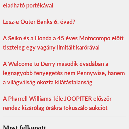
eladható portékával
Lesz-e Outer Banks 6. évad?
A Seiko és a Honda a 45 éves Motocompo előtt
tiszteleg egy vagány limitált karórával
A Welcome to Derry második évadában a
legnagyobb fenyegetés nem Pennywise, hanem
a világválság okozta kilátástalanság
A Pharrell Williams-féle JOOPITER először
rendez kizárólag órákra fókuszáló aukciót
Most felkapott