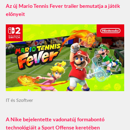
Az új Mario Tennis Fever trailer bemutatja a játék
előnyeit
IT és Szoftver
A Nike bejelentette vadonatúj formabontó
technológiáit a Sport Offense keretében