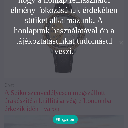
élmény fokozásának érdekében
sütiket alkalmazunk. A
honlapunk használatával ön a
tájékoztatásunkat tudomásul
veszi.
Divat
A Seiko szenvedélyesen megszállott
órakészítési kiállítása végre Londonba
érkezik idén nyáron
Elfogadom