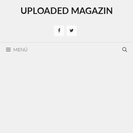
Kilépés
UPLOADED MAGAZIN
a
tartalomba
MENÜ