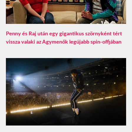
Penny és Raj után egy gigantikus szörnyként tért
vissza valaki az Agymenők legújabb spin-offjában