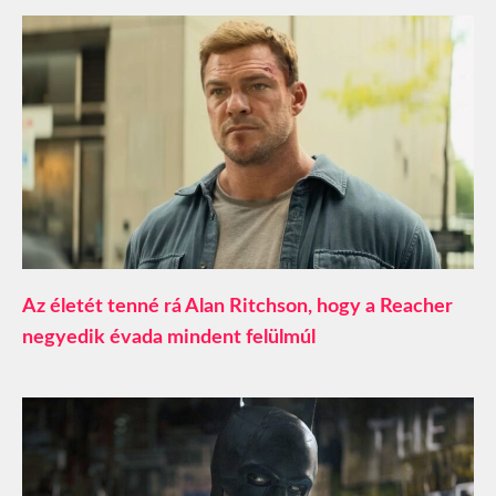
Az életét tenné rá Alan Ritchson, hogy a Reacher
negyedik évada mindent felülmúl