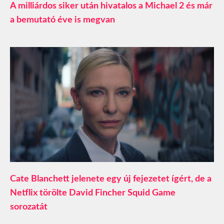
A milliárdos siker után hivatalos a Michael 2 és már
a bemutató éve is megvan
Cate Blanchett jelenete egy új fejezetet ígért, de a
Netflix törölte David Fincher Squid Game
sorozatát