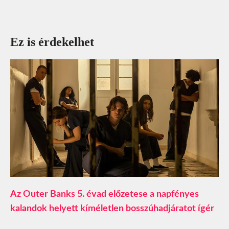
Ez is érdekelhet
Az Outer Banks 5. évad előzetese a napfényes
kalandok helyett kíméletlen bosszúhadjáratot ígér