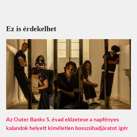
Ez is érdekelhet
Az Outer Banks 5. évad előzetese a napfényes
kalandok helyett kíméletlen bosszúhadjáratot ígér