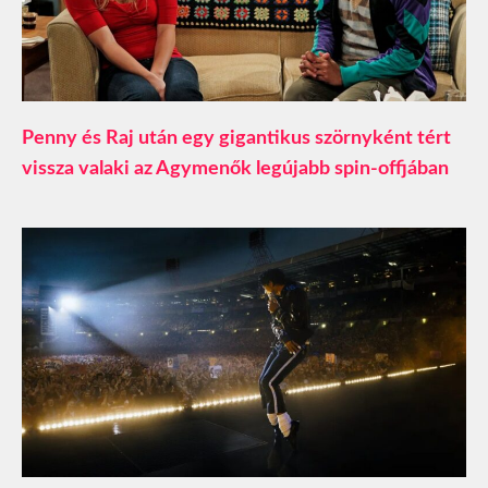
Penny és Raj után egy gigantikus szörnyként tért
vissza valaki az Agymenők legújabb spin-offjában