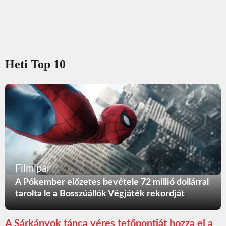
Heti Top 10
Filmipar
A Pókember előzetes bevétele 72 millió dollárral
tarolta le a Bosszúállók Végjáték rekordját
A Sárkányok tánca véres tetőpontját hozza el a