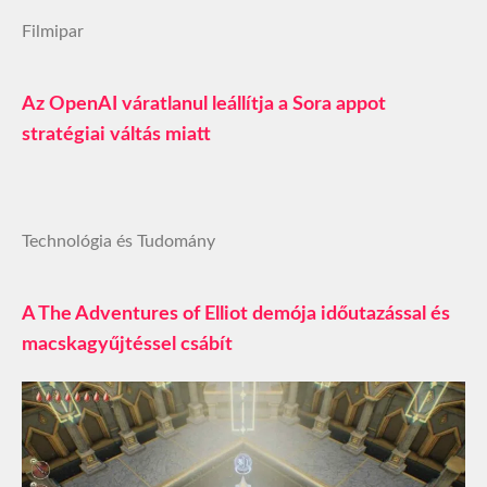
Filmipar
Az OpenAI váratlanul leállítja a Sora appot
stratégiai váltás miatt
Technológia és Tudomány
A The Adventures of Elliot demója időutazással és
macskagyűjtéssel csábít