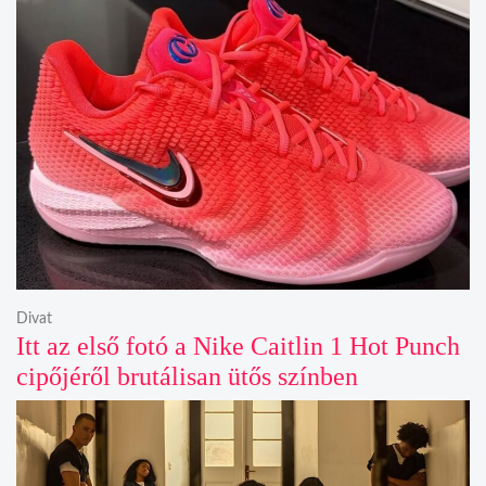
Divat
Itt az első fotó a Nike Caitlin 1 Hot Punch
cipőjéről brutálisan ütős színben