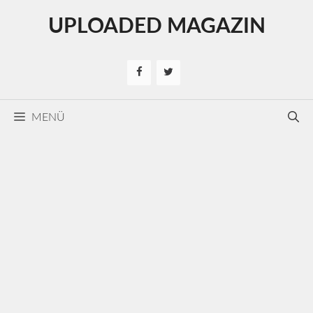
Kilépés
UPLOADED MAGAZIN
a
tartalomba
MENÜ