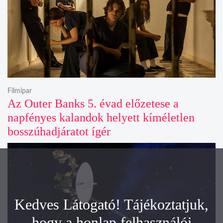
Filmipar
Az Outer Banks 5. évad előzetese a
napfényes kalandok helyett kíméletlen
bosszúhadjáratot ígér
Kedves Látogató! Tájékoztatjuk,
hogy a honlap felhasználói