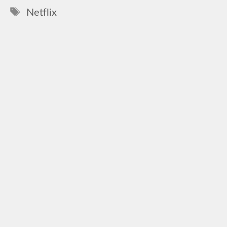
Címkék
Netflix