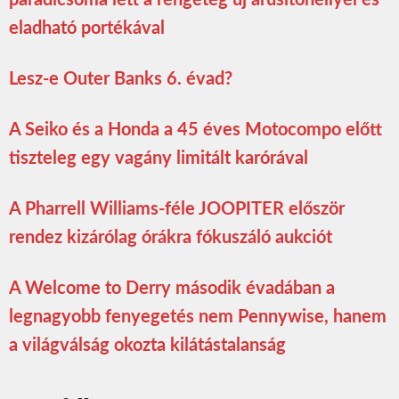
paradicsoma lett a rengeteg új árusítóhellyel és
eladható portékával
Lesz-e Outer Banks 6. évad?
A Seiko és a Honda a 45 éves Motocompo előtt
tiszteleg egy vagány limitált karórával
A Pharrell Williams-féle JOOPITER először
rendez kizárólag órákra fókuszáló aukciót
A Welcome to Derry második évadában a
legnagyobb fenyegetés nem Pennywise, hanem
a világválság okozta kilátástalanság