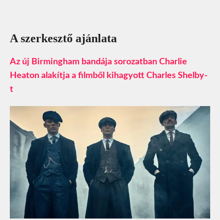
A szerkesztő ajánlata
Az új Birmingham bandája sorozatban Charlie
Heaton alakítja a filmből kihagyott Charles Shelby-
t