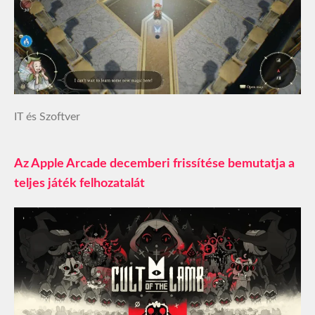
IT és Szoftver
Az Apple Arcade decemberi frissítése bemutatja a
teljes játék felhozatalát