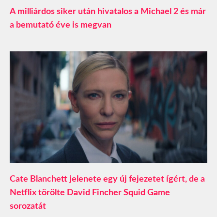
A milliárdos siker után hivatalos a Michael 2 és már
a bemutató éve is megvan
Cate Blanchett jelenete egy új fejezetet ígért, de a
Netflix törölte David Fincher Squid Game
sorozatát