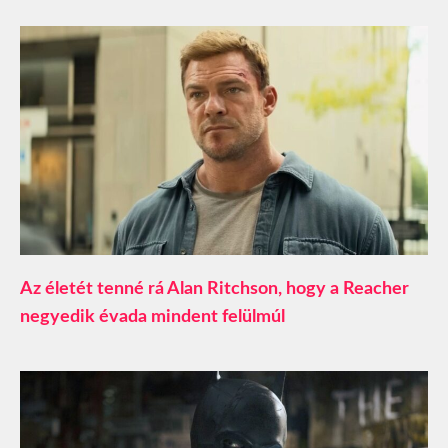
Az életét tenné rá Alan Ritchson, hogy a Reacher
negyedik évada mindent felülmúl