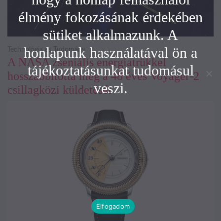
élmény fokozásának érdekében
sütiket alkalmazunk. A
honlapunk használatával ön a
Technológia és Tudomány
A NASA zseniális energiatrükkel
tájékoztatásunkat tudomásul
hosszabbította meg a 48 éves Voyager-2
veszi.
csillagközi küldetését
Elfogadom