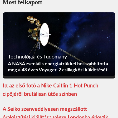
Most felkapott
Technológia és Tudomány
A NASA zseniális energiatrükkel hosszabbította
meg a 48 éves Voyager-2 csillagközi küldetését
Itt az első fotó a Nike Caitlin 1 Hot Punch
cipőjéről brutálisan ütős színben
A Seiko szenvedélyesen megszállott
órakészítési kiállítása végre Londonba érkezik