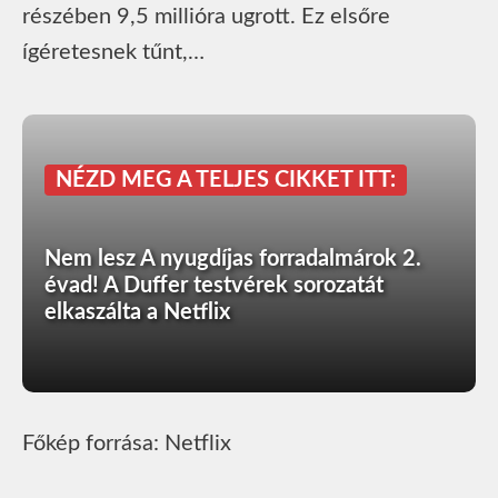
részében 9,5 millióra ugrott. Ez elsőre
ígéretesnek tűnt,…
NÉZD MEG A TELJES CIKKET ITT:
Nem lesz A nyugdíjas forradalmárok 2.
évad! A Duffer testvérek sorozatát
elkaszálta a Netflix
Főkép forrása: Netflix