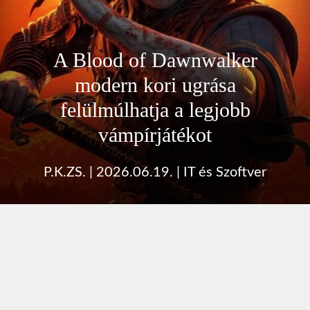
A Blood of Dawnwalker
modern kori ugrása
felülmúlhatja a legjobb
vámpírjátékot
P.K.ZS.
|
2026.06.19.
|
IT és Szoftver