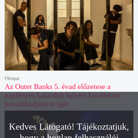
Filmipar
Az Outer Banks 5. évad előzetese a
napfényes kalandok helyett kíméletlen
bosszúhadjáratot ígér
Kedves Látogató! Tájékoztatjuk,
hogy a honlap felhasználói