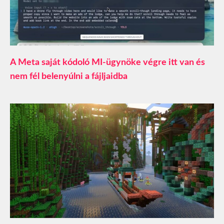
A Meta saját kódoló MI-ügynöke végre itt van és
nem fél belenyúlni a fájljaidba