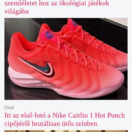
szemléletet hoz az ökológiai játékok
világába
Divat
Itt az első fotó a Nike Caitlin 1 Hot Punch
cipőjéről brutálisan ütős színben