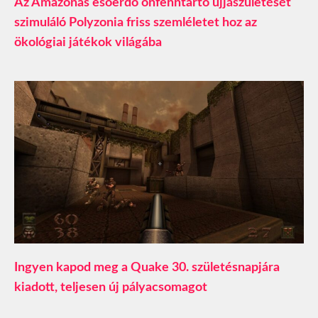
Az Amazonas esőerdő önfenntartó újjászületését
szimuláló Polyzonia friss szemléletet hoz az
ökológiai játékok világába
Ingyen kapod meg a Quake 30. születésnapjára
kiadott, teljesen új pályacsomagot