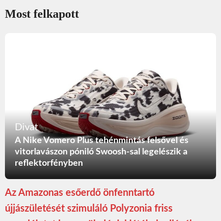
Most felkapott
Divat
A Nike Vomero Plus tehénmintás felsővel és
vitorlavászon póniló Swoosh-sal legelészik a
reflektorfényben
Az Amazonas esőerdő önfenntartó
újjászületését szimuláló Polyzonia friss