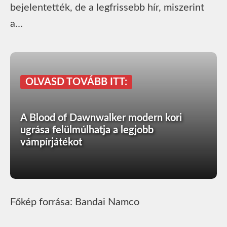
bejelentették, de a legfrissebb hír, miszerint
a…
OLVASD TOVÁBB ITT:
A Blood of Dawnwalker modern kori
ugrása felülmúlhatja a legjobb
vámpírjátékot
Főkép forrása: Bandai Namco