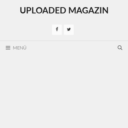
Kilépés
UPLOADED MAGAZIN
a
tartalomba
MENÜ