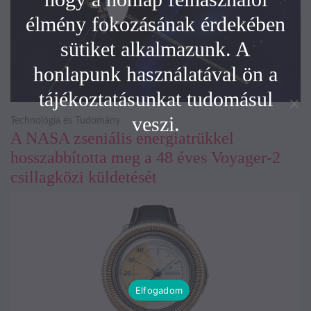
élmény fokozásának érdekében
sütiket alkalmazunk. A
honlapunk használatával ön a
tájékoztatásunkat tudomásul
veszi.
Technológia és Tudomány
A NASA zseniális energiatrükkel
hosszabbította meg a 48 éves Voyager-2
csillagközi küldetését
Elfogadom