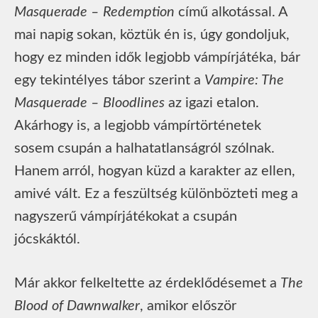
Masquerade – Redemption
című alkotással. A
mai napig sokan, köztük én is, úgy gondoljuk,
hogy ez minden idők legjobb vámpírjátéka, bár
egy tekintélyes tábor szerint a
Vampire: The
Masquerade – Bloodlines
az igazi etalon.
Akárhogy is, a legjobb vámpírtörténetek
sosem csupán a halhatatlanságról szólnak.
Hanem arról, hogyan küzd a karakter az ellen,
amivé vált. Ez a feszültség különbözteti meg a
nagyszerű vámpírjátékokat a csupán
jócskáktól.
Már akkor felkeltette az érdeklődésemet a
The
Blood of Dawnwalker
, amikor először