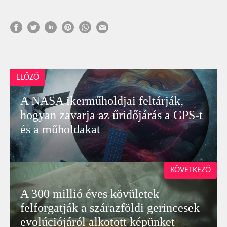
ELŐZŐ
A NASA ikerműholdjai feltárják,
hogyan zavarja az űridőjárás a GPS-t
és a műholdakat
KÖVETKEZŐ
A 300 millió éves kövületek
felforgatják a szárazföldi gerincesek
evolúciójáról alkotott képünket