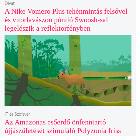
Divat
A Nike Vomero Plus tehénmintás felsővel
és vitorlavászon póniló Swoosh-sal
legelészik a reflektorfényben
IT és Szoftver
Az Amazonas esőerdő önfenntartó
újjászületését szimuláló Polyzonia friss