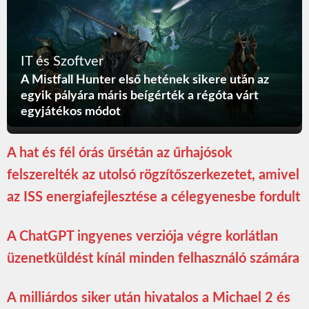
IT és Szoftver
A Mistfall Hunter első hetének sikere után az
egyik pályára máris beígérték a régóta várt
egyjátékos módot
A hat és fél órás űrsétán az űrhajósok
felszerelték az utolsó rögzítőszerkezetet, amivel
az ISS energiafejlesztése a célegyenesbe fordult
A ChatGPT ingyenes verziója végre korlátlan
üzenetküldést kínál minden felhasználó számára
A milliárdos siker után hivatalos a Michael 2 és