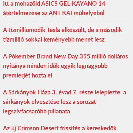
Itt a mohazöld ASICS GEL-KAYANO 14
átértelmezése az ANT KAI műhelyéből
A tízmilliomodik Tesla elkészült, de a második
tízmillió sokkal keményebb menet lesz
A Pókember Brand New Day 355 millió dolláros
nyitánya minden idők egyik legnagyobb
premierjét hozta el
A Sárkányok Háza 3. évad 7. része leleplezte, a
sárkányok elvesztése lesz a sorozat
legszívfacsaróbb pillanata
Az új Crimson Desert frissítés a kereskedők