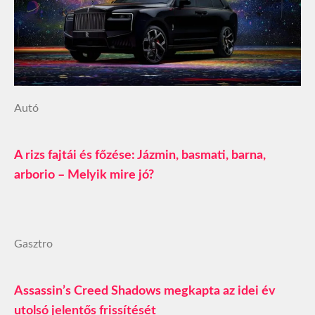
Autó
A rizs fajtái és főzése: Jázmin, basmati, barna,
arborio – Melyik mire jó?
Gasztro
Assassin’s Creed Shadows megkapta az idei év
utolsó jelentős frissítését