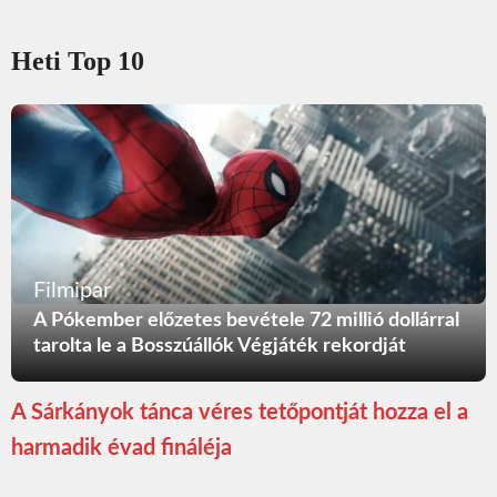
Heti Top 10
Filmipar
A Pókember előzetes bevétele 72 millió dollárral
tarolta le a Bosszúállók Végjáték rekordját
A Sárkányok tánca véres tetőpontját hozza el a
harmadik évad fináléja