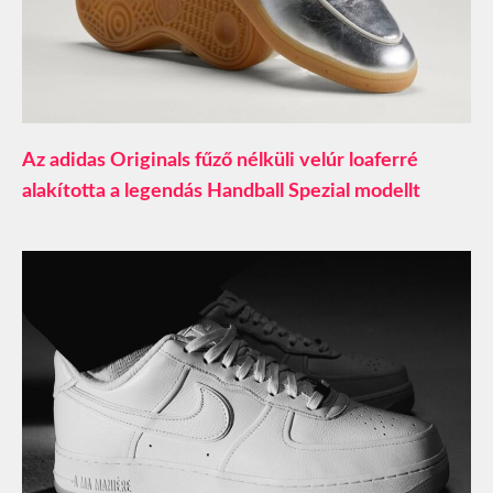
Az adidas Originals fűző nélküli velúr loaferré
alakította a legendás Handball Spezial modellt