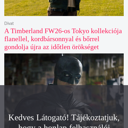
Divat
A Timberland FW26-os Tokyo kollekciója
flanellel, kordbársonnyal és bőrrel
gondolja újra az időtlen örökséget
Kedves Látogató! Tájékoztatjuk,
hogy a honlap felhasználói