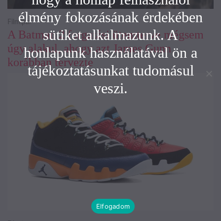
élmény fokozásának érdekében
Filmipar
sütiket alkalmazunk. A
A Batman 2 forgatási ütemterve mégsem
úgy alakul, ahogy azt James Gunn
honlapunk használatával ön a
korábban tervezte
tájékoztatásunkat tudomásul
veszi.
Elfogadom