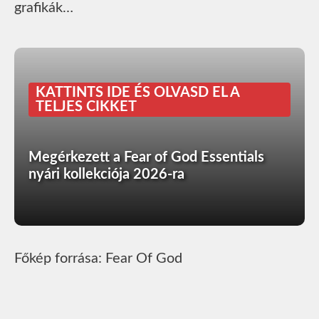
grafikák…
KATTINTS IDE ÉS OLVASD EL A
TELJES CIKKET
Megérkezett a Fear of God Essentials
nyári kollekciója 2026-ra
Főkép forrása: Fear Of God