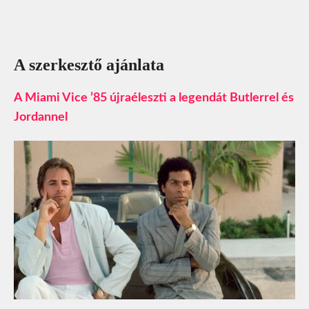
A szerkesztő ajánlata
A Miami Vice ’85 újraéleszti a legendát Butlerrel és
Jordannel