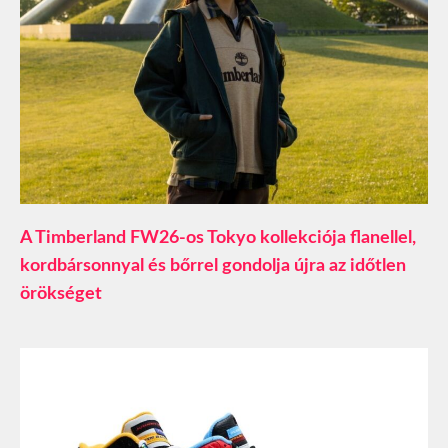
A Timberland FW26-os Tokyo kollekciója flanellel,
kordbársonnyal és bőrrel gondolja újra az időtlen
örökséget