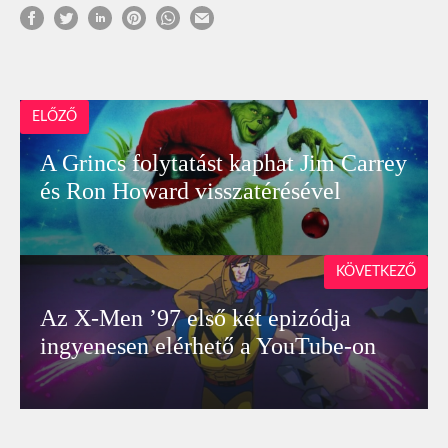
ELŐZŐ
A Grincs folytatást kaphat Jim Carrey
és Ron Howard visszatérésével
KÖVETKEZŐ
Az X-Men ’97 első két epizódja
ingyenesen elérhető a YouTube-on