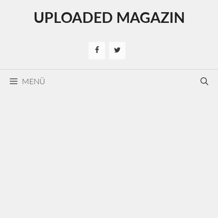
Kilépés
UPLOADED MAGAZIN
a
tartalomba
MENÜ