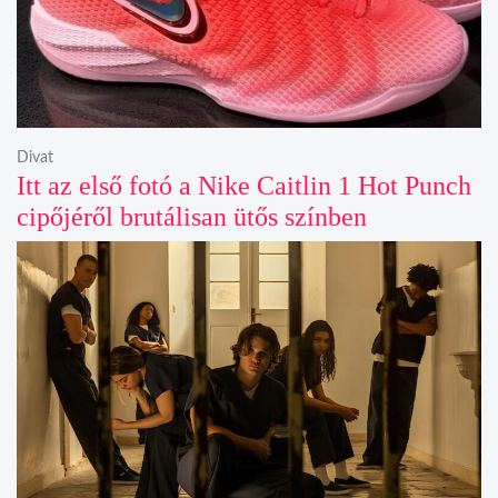
Divat
Itt az első fotó a Nike Caitlin 1 Hot Punch
cipőjéről brutálisan ütős színben