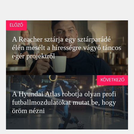
ELŐZŐ
A Reacher sztárja egy sztárparádé
élén mesélt a hírességre vágyó táncos
egér projektről
KÖVETKEZŐ
A Hyundai Atlas robotja olyan profi
futballmozdulatokat mutat be, hogy
öröm nézni