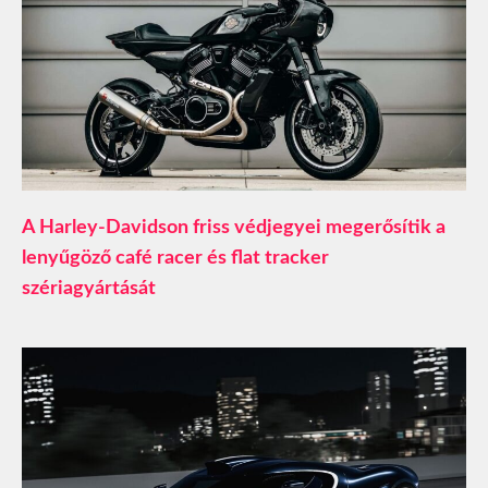
A Harley-Davidson friss védjegyei megerősítik a
lenyűgöző café racer és flat tracker
szériagyártását