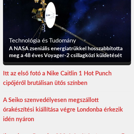
Technológia és Tudomány
A NASA zseniális energiatrükkel hosszabbította
meg a 48 éves Voyager-2 csillagközi küldetését
Itt az első fotó a Nike Caitlin 1 Hot Punch
cipőjéről brutálisan ütős színben
A Seiko szenvedélyesen megszállott
órakészítési kiállítása végre Londonba érkezik
idén nyáron