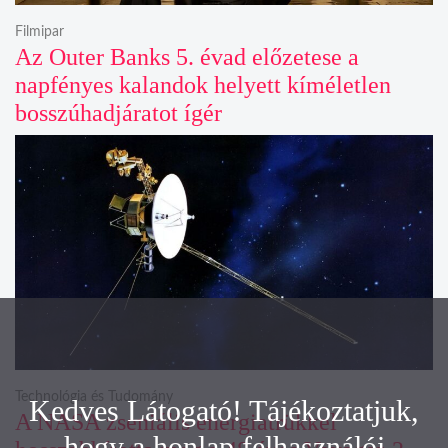
Filmipar
Az Outer Banks 5. évad előzetese a
napfényes kalandok helyett kíméletlen
bosszúhadjáratot ígér
Technológia és Tudomány
Kedves Látogató! Tájékoztatjuk,
A NASA zseniális energiatrükkel
hogy a honlap felhasználói