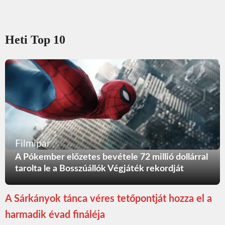
Heti Top 10
Filmipar
A Pókember előzetes bevétele 72 millió dollárral
tarolta le a Bosszúállók Végjáték rekordját
A Sárkányok tánca véres tetőpontját hozza el a
harmadik évad fináléja