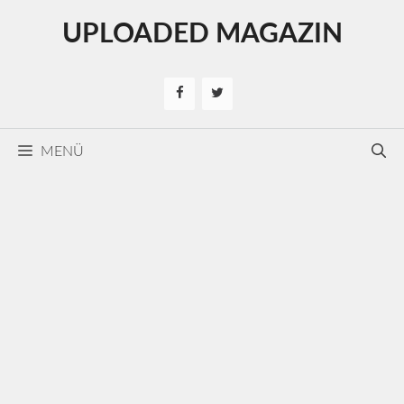
Kilépés
UPLOADED MAGAZIN
a
tartalomba
MENÜ