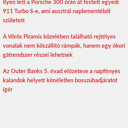
Ilyen lett a Porsche 300 órán át festett egyedi
911 Turbo S-e, ami ausztrál naplementéből
született
A Vörös Piramis közelében található rejtélyes
vonalak nem kőszállító rámpák, hanem egy ókori
gátrendszer részei lehetnek
Az Outer Banks 5. évad előzetese a napfényes
kalandok helyett kíméletlen bosszúhadjáratot
ígér