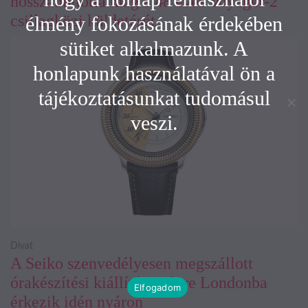
hosszabbította meg a 48 éves Voyager-2
csillagközi küldetését
élmény fokozásának érdekében
sütiket alkalmazunk. A
honlapunk használatával ön a
tájékoztatásunkat tudomásul
veszi.
Divat
A Seiko szenvedélyesen megszállott
órakészítési kiállítása végre Londonba
Elfogadom
érkezik idén nyáron