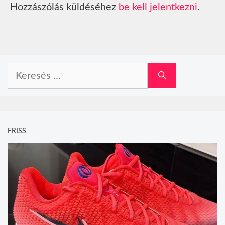
Hozzászólás küldéséhez
be kell jelentkezni
.
Keresés:
FRISS