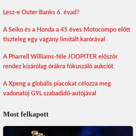
Lesz-e Outer Banks 6. évad?
A Seiko és a Honda a 45 éves Motocompo előtt
tiszteleg egy vagány limitált karórával
A Pharrell Williams-féle JOOPITER először
rendez kizárólag órákra fókuszáló aukciót
A Xpeng a globális piacokat célozza meg
vadonatúj G9L szabadidő-autójával
Most felkapott