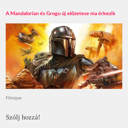
A Mandalorian és Grogu új előzetese ma érkezik
Filmipar
Szólj hozzá!