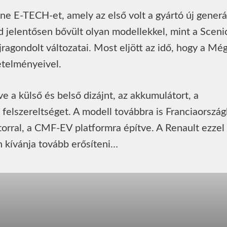
e E-TECH-et, amely az első volt a gyártó új generá
d jelentősen bővült olyan modellekkel, mint a Sceni
jragondolt változatai. Most eljött az idő, hogy a Mé
vetelményeivel.
ve a külső és belső dizájnt, az akkumulátort, a
a felszereltséget. A modell továbbra is Franciaorszá
orral, a CMF-EV platformra építve. A Renault ezzel
kívánja tovább erősíteni…