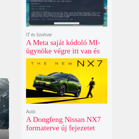
IT és Szoftver
A Meta saját kódoló MI-
ügynöke végre itt van és
nem fél belenyúlni a
fájljaidba
Autó
A Dongfeng Nissan NX7
formaterve új fejezetet
nyit az N sorozat negyedik