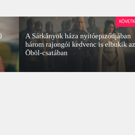
KÖVETK
0
A Sárkányok háza nyitóepizódjában
három rajongói kedvenc is elbukik a
Öböl-csatában