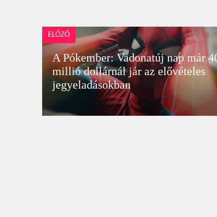
ELŐZŐ
A Pókember: Vadonatúj nap már 4
millió dollárnál jár az elővételes
jegyeladásokban