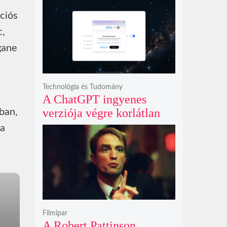
profitja a duplájára ugrott
ciós
c,
gane
Technológia és Tudomány
A ChatGPT ingyenes
verziója végre korlátlan
gban,
üzenetküldést kínál
 a
minden felhasználó
számára
Filmipar
A Robert Pattinson