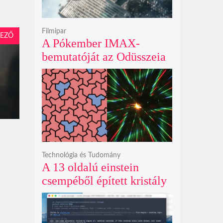
Filmipar
EZŐ
A Pókember IMAX-
bemutatóját az Odüsszeia
exkluzív vetítési
z
időszakának lejárta hozza
el
Technológia és Tudomány
A 13 oldalú einstein
csempéből épített kristály
példátlanul forgó
csillagmintát vetít a fény
polarizációjától függően