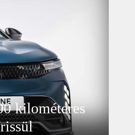
0 kilométeres
rissül