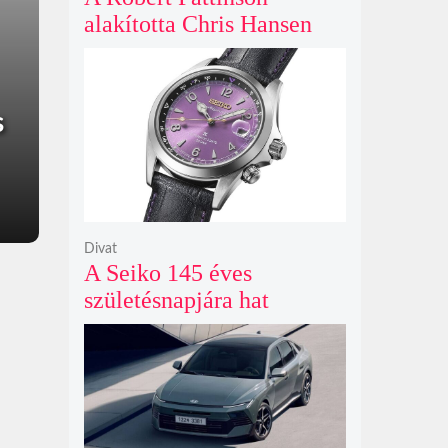
alakította Chris Hansen
sötét vadászatra indul a
Primetime előzetesében
s
Divat
A Seiko 145 éves
születésnapjára hat
limitált kiadású Edo-lila
számlapos modellt hozott
ki