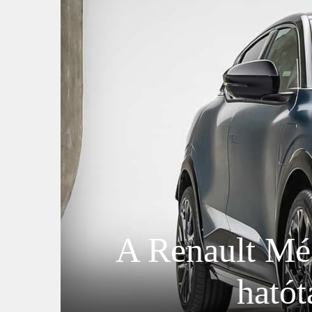
A Renault Mé
hatót