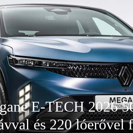
gane E-TECH 2026 50
ávval és 220 lóerővel f