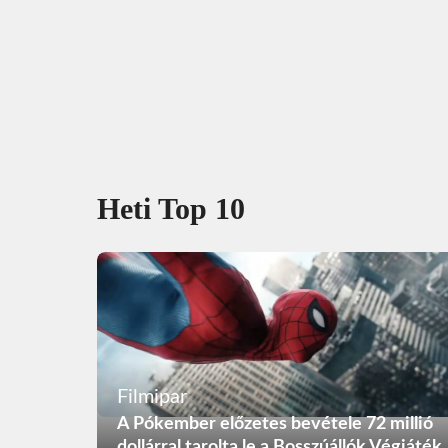
Heti Top 10
Filmipar
A Pókember előzetes bevétele 72 millió
dollárral tarolta le a Bosszúállók Végjáték