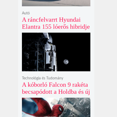
Autó
A ráncfelvarrt Hyundai
Elantra 155 lóerős hibridje
és prémium utastere
komoly belsőtéri ugrást
hoz
Technológia és Tudomány
A kóborló Falcon 9 rakéta
becsapódott a Holdba és új
krátert hagyott maga után