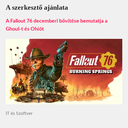
A szerkesztő ajánlata
A Fallout 76 decemberi bővítése bemutatja a
Ghoul-t és Ohiót
IT és Szoftver