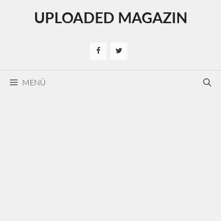
Kilépés
UPLOADED MAGAZIN
a
tartalomba
MENÜ