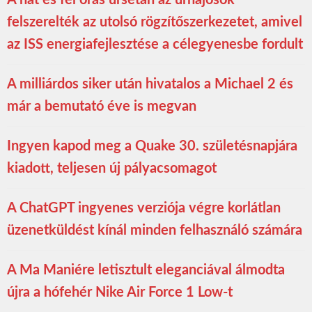
felszerelték az utolsó rögzítőszerkezetet, amivel
az ISS energiafejlesztése a célegyenesbe fordult
A milliárdos siker után hivatalos a Michael 2 és
már a bemutató éve is megvan
Ingyen kapod meg a Quake 30. születésnapjára
kiadott, teljesen új pályacsomagot
A ChatGPT ingyenes verziója végre korlátlan
üzenetküldést kínál minden felhasználó számára
A Ma Maniére letisztult eleganciával álmodta
újra a hófehér Nike Air Force 1 Low-t