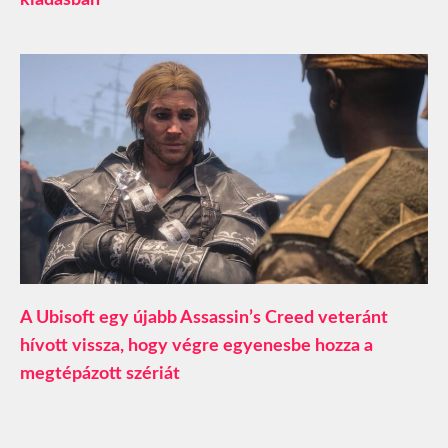
kiadásban
A Ubisoft egy újabb Assassin’s Creed veteránt
hívott vissza, hogy végre egyenesbe hozza a
megtépázott szériát