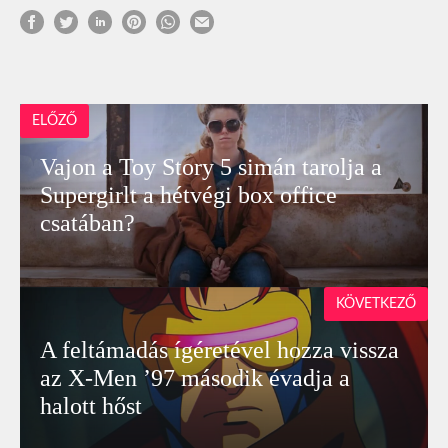
ELŐZŐ
Vajon a Toy Story 5 simán tarolja a
Supergirlt a hétvégi box office
csatában?
KÖVETKEZŐ
A feltámadás ígéretével hozza vissza
az X-Men ’97 második évadja a
halott hőst