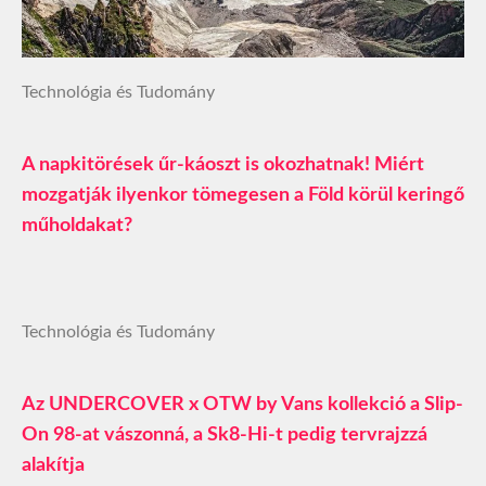
Technológia és Tudomány
A napkitörések űr-káoszt is okozhatnak! Miért
mozgatják ilyenkor tömegesen a Föld körül keringő
műholdakat?
Technológia és Tudomány
Az UNDERCOVER x OTW by Vans kollekció a Slip-
On 98-at vászonná, a Sk8-Hi-t pedig tervrajzzá
alakítja