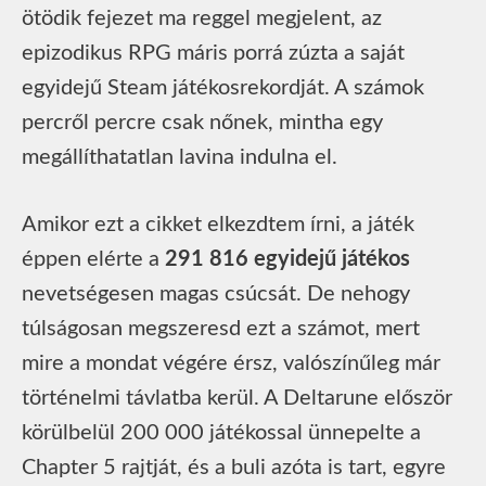
ötödik fejezet ma reggel megjelent, az
epizodikus RPG máris porrá zúzta a saját
egyidejű Steam játékosrekordját. A számok
percről percre csak nőnek, mintha egy
megállíthatatlan lavina indulna el.
Amikor ezt a cikket elkezdtem írni, a játék
éppen elérte a
291 816 egyidejű játékos
nevetségesen magas csúcsát. De nehogy
túlságosan megszeresd ezt a számot, mert
mire a mondat végére érsz, valószínűleg már
történelmi távlatba kerül. A Deltarune először
körülbelül 200 000 játékossal ünnepelte a
Chapter 5 rajtját, és a buli azóta is tart, egyre