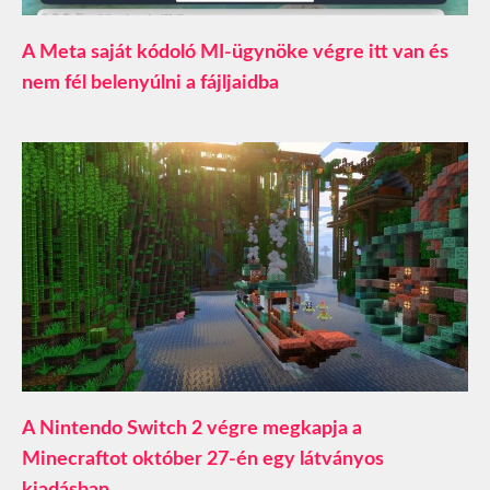
A Meta saját kódoló MI-ügynöke végre itt van és
nem fél belenyúlni a fájljaidba
A Nintendo Switch 2 végre megkapja a
Minecraftot október 27-én egy látványos