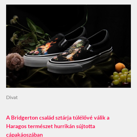
Divat
A Bridgerton család sztárja túlélővé válik a
Haragos természet hurrikán sújtotta
cápakáoszában