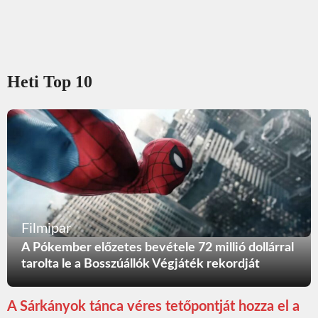
Heti Top 10
Filmipar
A Pókember előzetes bevétele 72 millió dollárral
tarolta le a Bosszúállók Végjáték rekordját
A Sárkányok tánca véres tetőpontját hozza el a