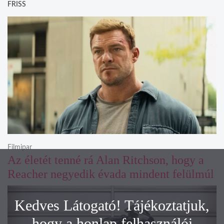
FRISS
Filmipar
Az életét tenné rá Alan Ritchson, hogy a
Reacher negyedik évada mindent felülmúl
Kedves Látogató! Tájékoztatjuk,
hogy a honlap felhasználói