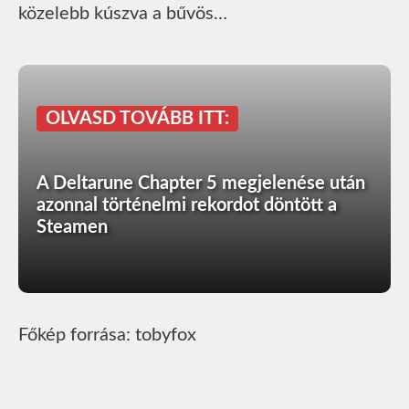
közelebb kúszva a bűvös…
OLVASD TOVÁBB ITT:
A Deltarune Chapter 5 megjelenése után
azonnal történelmi rekordot döntött a
Steamen
Főkép forrása: tobyfox