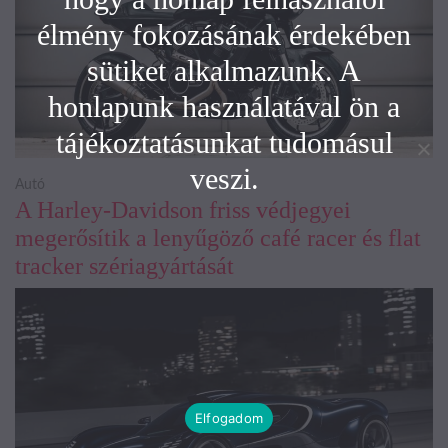
élmény fokozásának érdekében
sütiket alkalmazunk. A
honlapunk használatával ön a
tájékoztatásunkat tudomásul
veszi.
Autó
A Harley-Davidson friss védjegyei
megerősítik a lenyűgöző café racer és flat
tracker szériagyártását
Elfogadom