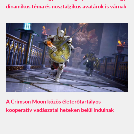
dinamikus téma és nosztalgikus avatárok is várnak
A Crimson Moon közös életerőtartályos
kooperatív vadászatai heteken belül indulnak