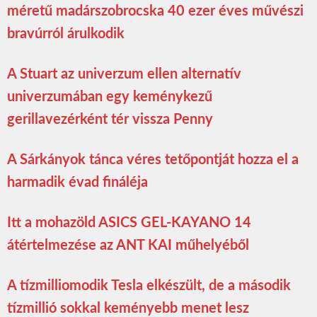
méretű madárszobrocska 40 ezer éves művészi
bravúrról árulkodik
A Stuart az univerzum ellen alternatív
univerzumában egy keménykezű
gerillavezérként tér vissza Penny
A Sárkányok tánca véres tetőpontját hozza el a
harmadik évad fináléja
Itt a mohazöld ASICS GEL-KAYANO 14
átértelmezése az ANT KAI műhelyéből
A tízmilliomodik Tesla elkészült, de a második
tízmillió sokkal keményebb menet lesz