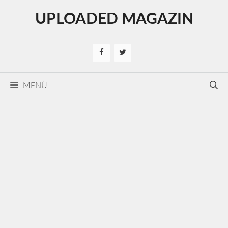
Kilépés
UPLOADED MAGAZIN
a
tartalomba
MENÜ