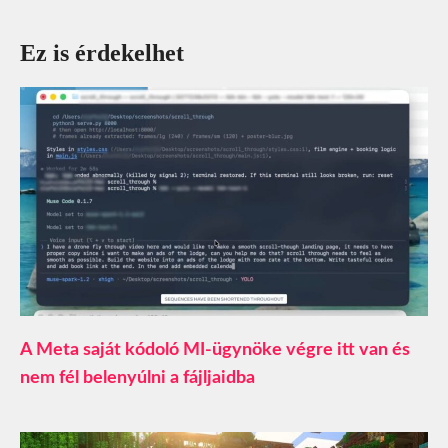
Ez is érdekelhet
A Meta saját kódoló MI-ügynöke végre itt van és
nem fél belenyúlni a fájljaidba