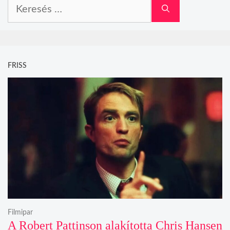
Keresés:
FRISS
Filmipar
A Robert Pattinson alakította Chris Hansen