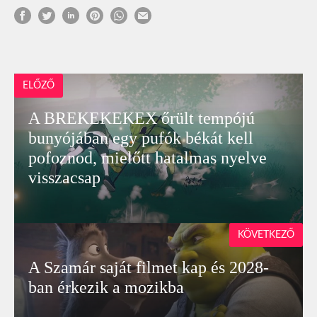
ELŐZŐ
A BREKEKEKEX őrült tempójú
bunyójában egy pufók békát kell
pofoznod, mielőtt hatalmas nyelve
visszacsap
KÖVETKEZŐ
A Szamár saját filmet kap és 2028-
ban érkezik a mozikba