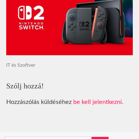
IT és Szoftver
Szólj hozzá!
Hozzászólás küldéséhez
be kell jelentkezni
.