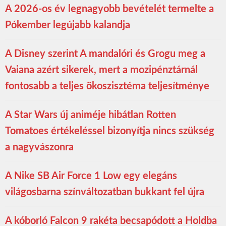
A 2026-os év legnagyobb bevételét termelte a
Pókember legújabb kalandja
A Disney szerint A mandalóri és Grogu meg a
Vaiana azért sikerek, mert a mozipénztárnál
fontosabb a teljes ökoszisztéma teljesítménye
A Star Wars új animéje hibátlan Rotten
Tomatoes értékeléssel bizonyítja nincs szükség
a nagyvászonra
A Nike SB Air Force 1 Low egy elegáns
világosbarna színváltozatban bukkant fel újra
A kóborló Falcon 9 rakéta becsapódott a Holdba