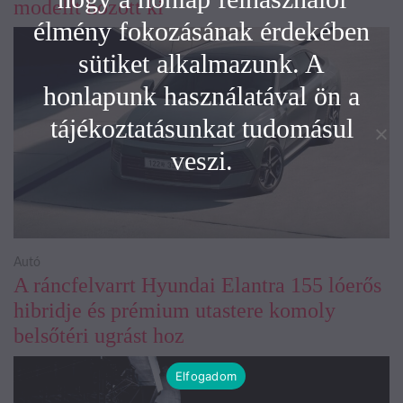
modellt hozott ki
élmény fokozásának érdekében
sütiket alkalmazunk. A
honlapunk használatával ön a
tájékoztatásunkat tudomásul
veszi.
Autó
A ráncfelvarrt Hyundai Elantra 155 lóerős
hibridje és prémium utastere komoly
belsőtéri ugrást hoz
Elfogadom