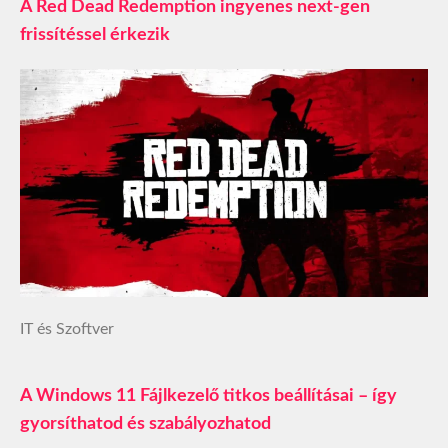
A Red Dead Redemption ingyenes next-gen
frissítéssel érkezik
IT és Szoftver
A Windows 11 Fájlkezelő titkos beállításai – így
gyorsíthatod és szabályozhatod