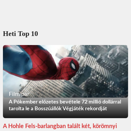
Heti Top 10
Filmipar
A Pókember előzetes bevétele 72 millió dollárral
tarolta le a Bosszúállók Végjáték rekordját
A Hohle Fels-barlangban talált két, körömnyi