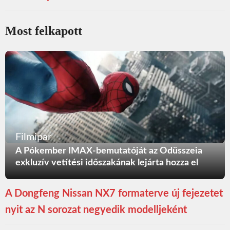
Most felkapott
Filmipar
A Pókember IMAX-bemutatóját az Odüsszeia
exkluzív vetítési időszakának lejárta hozza el
A Dongfeng Nissan NX7 formaterve új fejezetet
nyit az N sorozat negyedik modelljeként