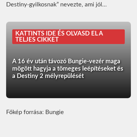
Destiny-gyilkosnak” nevezte, ami jól…
KATTINTS IDE ÉS OLVASD EL A
TELJES CIKKET
A 16 év után távozó Bungie-vezér maga
mögött hagyja a tömeges leépítéseket és
a Destiny 2 mélyrepülését
Főkép forrása: Bungie