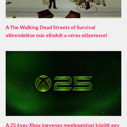
A The Walking Dead Streets of Survival
előrendelése már elindult a véres előzetessel
A 25 éves Xbox ingyenes meglepetései között egy