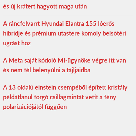
és új krátert hagyott maga után
A ráncfelvarrt Hyundai Elantra 155 lóerős
hibridje és prémium utastere komoly belsőtéri
ugrást hoz
A Meta saját kódoló MI-ügynöke végre itt van
és nem fél belenyúlni a fájljaidba
A 13 oldalú einstein csempéből épített kristály
példátlanul forgó csillagmintát vetít a fény
polarizációjától függően