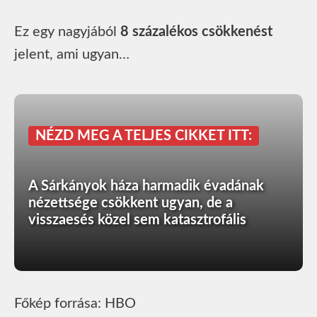
Ez egy nagyjából
8 százalékos csökkenést
jelent, ami ugyan…
NÉZD MEG A TELJES CIKKET ITT:
A Sárkányok háza harmadik évadának
nézettsége csökkent ugyan, de a
visszaesés közel sem katasztrofális
Főkép forrása: HBO