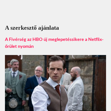
A szerkesztő ajánlata
A Fivérség az HBO új meglepetéssikere a Netflix-
őrület nyomán