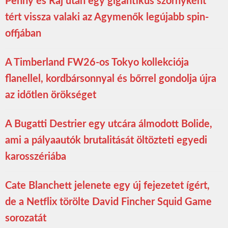
Penny és Raj után egy gigantikus szörnyként
tért vissza valaki az Agymenők legújabb spin-
offjában
A Timberland FW26-os Tokyo kollekciója
flanellel, kordbársonnyal és bőrrel gondolja újra
az időtlen örökséget
A Bugatti Destrier egy utcára álmodott Bolide,
ami a pályaautók brutalitását öltözteti egyedi
karosszériába
Cate Blanchett jelenete egy új fejezetet ígért,
de a Netflix törölte David Fincher Squid Game
sorozatát