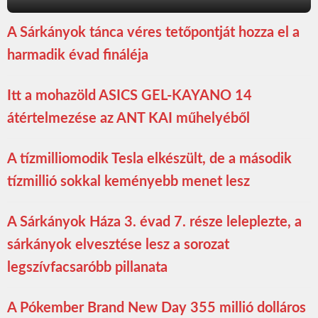
A Sárkányok tánca véres tetőpontját hozza el a
harmadik évad fináléja
Itt a mohazöld ASICS GEL-KAYANO 14
átértelmezése az ANT KAI műhelyéből
A tízmilliomodik Tesla elkészült, de a második
tízmillió sokkal keményebb menet lesz
A Sárkányok Háza 3. évad 7. része leleplezte, a
sárkányok elvesztése lesz a sorozat
legszívfacsaróbb pillanata
A Pókember Brand New Day 355 millió dolláros