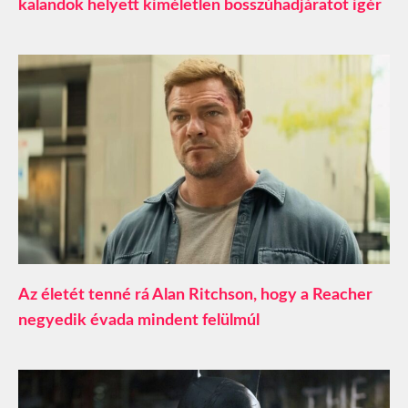
kalandok helyett kíméletlen bosszúhadjáratot ígér
Az életét tenné rá Alan Ritchson, hogy a Reacher
negyedik évada mindent felülmúl