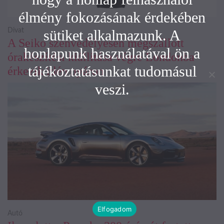
élmény fokozásának érdekében
sütiket alkalmazunk. A
Divat
A Seiko szenvedélyesen megszállott
honlapunk használatával ön a
órakészítési kiállítása végre Londonba
tájékoztatásunkat tudomásul
érkezik idén nyáron
veszi.
Elfogadom
Autó