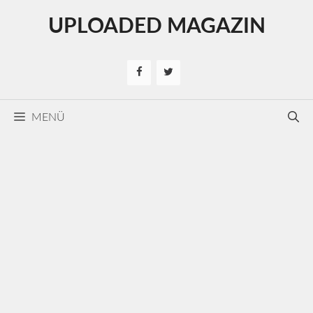
Kilépés
UPLOADED MAGAZIN
a
tartalomba
MENÜ