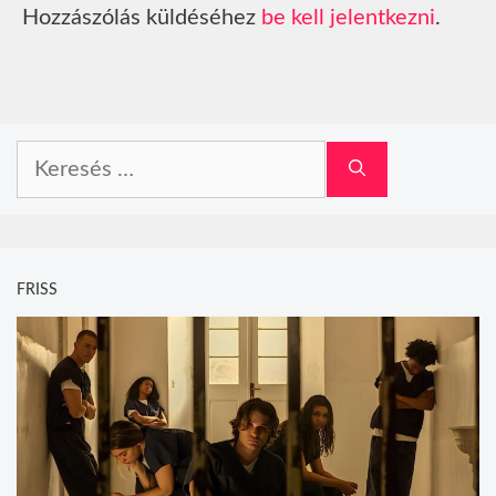
Hozzászólás küldéséhez
be kell jelentkezni
.
Keresés:
FRISS