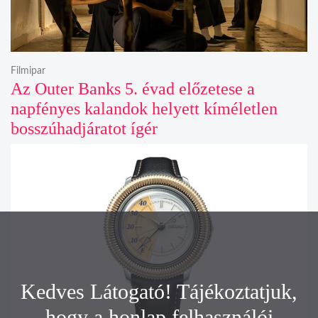
Filmipar
Az Outer Banks 5. évad előzetese a
napfényes kalandok helyett kíméletlen
bosszúhadjáratot ígér
Kedves Látogató! Tájékoztatjuk,
hogy a honlap felhasználói