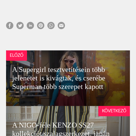
ELŐZŐ
A Supergirl tesztvetítésein több
jelenetet is kivágtak, és cserébe
Superman több szerepet kapott
KÖVETKEZŐ
A NIGO-féle KENZO SS27
kollekciót szalagszerkezet, japán