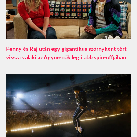
Penny és Raj után egy gigantikus szörnyként tért
vissza valaki az Agymenők legújabb spin-offjában