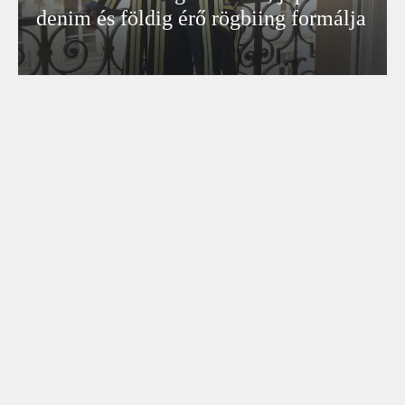
denim és földig érő rögbiing formálja