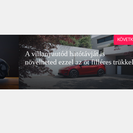
KÖVETK
A villanyautód hatótávját is
növelheted ezzel az öt filléres trükke