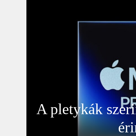
A pletykák szer
ér