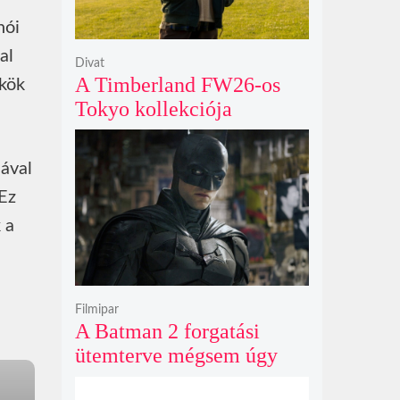
nói
al
Divat
A Timberland FW26-os
ökök
Tokyo kollekciója
flanellel, kordbársonnyal
és bőrrel gondolja újra az
iával
időtlen örökséget
 Ez
 a
Filmipar
A Batman 2 forgatási
ütemterve mégsem úgy
alakul, ahogy azt James