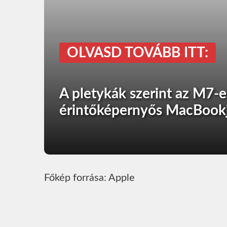
OLVASD TOVÁBB ITT:
A pletykák szerint az M7-e
érintőképernyős MacBook
Főkép forrása: Apple