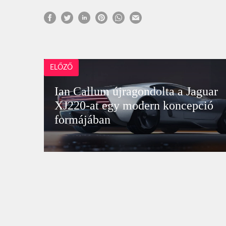
ELŐZŐ
Ian Callum újragondolta a Jaguar
XJ220-at egy modern koncepció
formájában