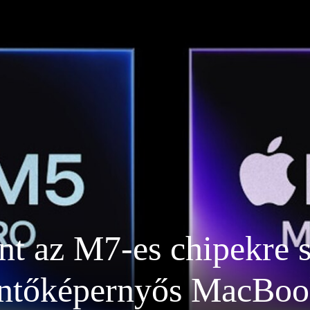
int az M7-es chipekre 
intőképernyős MacBoo