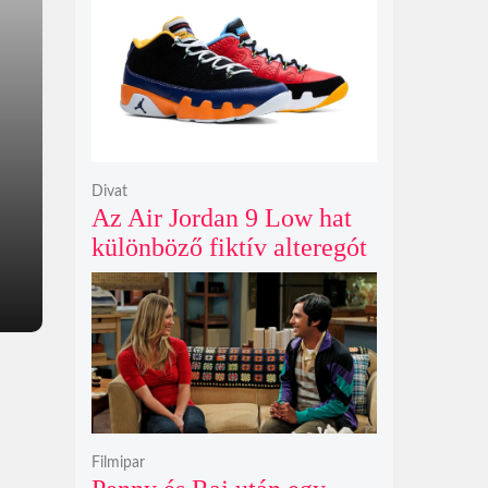
Gunn korábban tervezte
Divat
Az Air Jordan 9 Low hat
különböző fiktív alteregót
gyúr egyetlen őrült
dizájnba
Filmipar