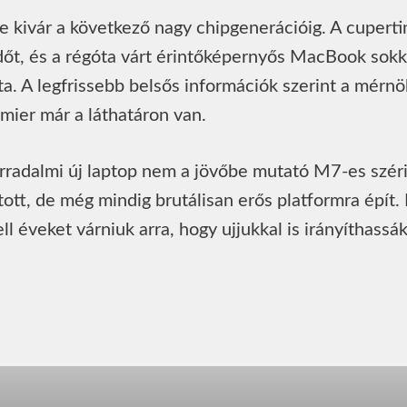
le kivár a következő nagy chipgenerációig. A cuperti
dőt, és a régóta várt érintőképernyős MacBook sokk
ta. A legfrissebb belsős információk szerint a mérn
mier már a láthatáron van.
orradalmi új laptop nem a jövőbe mutató M7-es szér
tott, de még mindig brutálisan erős platformra épít.
ll éveket várniuk arra, hogy ujjukkal is irányíthassák