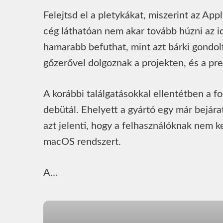
Felejtsd el a pletykákat, miszerint az App
cég láthatóan nem akar tovább húzni az i
hamarabb befuthat, mint azt bárki gondol
gőzerővel dolgoznak a projekten, és a pre
A korábbi találgatásokkal ellentétben a f
debütál. Ehelyett a gyártó egy már bejára
azt jelenti, hogy a felhasználóknak nem ke
macOS rendszert.
A…