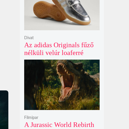
Divat
Az adidas Originals fűző
nélküli velúr loaferré
alakította a legendás
Handball Spezial modellt
Filmipar
A Jurassic World Rebirth