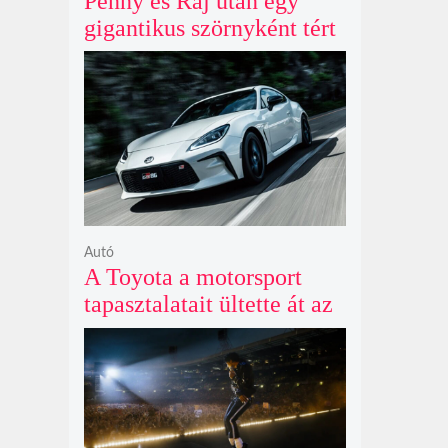
Penny és Raj után egy
gigantikus szörnyként tért
vissza valaki az
Agymenők legújabb spin-
offjában
Autó
A Toyota a motorsport
tapasztalatait ültette át az
új GR86 vezethetőségébe
és biztonságába