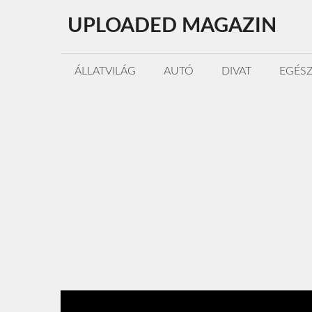
Kilépés
UPLOADED MAGAZIN
a
tartalomba
ÁLLATVILÁG
AUTÓ
DIVAT
EGÉS