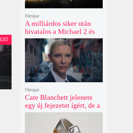
Filmipar
A milliárdos siker után
hivatalos a Michael 2 és
már a bemutató éve is
EZŐ
megvan
l
Filmipar
Cate Blanchett jelenete
egy új fejezetet ígért, de a
Netflix törölte David
Fincher Squid Game
sorozatát