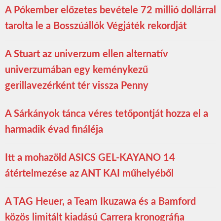
A Pókember előzetes bevétele 72 millió dollárral
tarolta le a Bosszúállók Végjáték rekordját
A Stuart az univerzum ellen alternatív
univerzumában egy keménykezű
gerillavezérként tér vissza Penny
A Sárkányok tánca véres tetőpontját hozza el a
harmadik évad fináléja
Itt a mohazöld ASICS GEL-KAYANO 14
átértelmezése az ANT KAI műhelyéből
A TAG Heuer, a Team Ikuzawa és a Bamford
közös limitált kiadású Carrera kronográfja