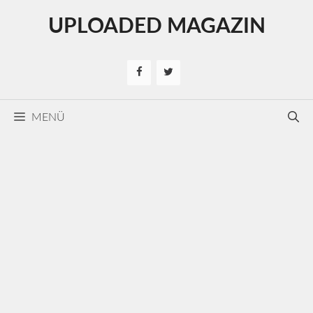
Kilépés
UPLOADED MAGAZIN
a
tartalomba
MENÜ