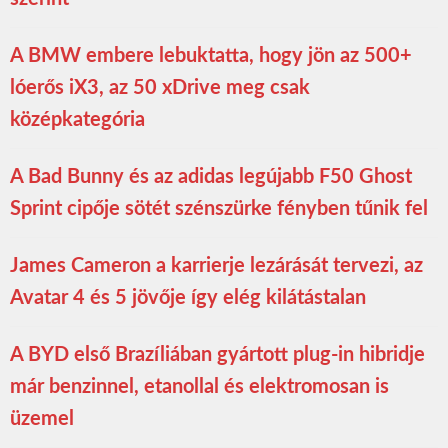
A BMW embere lebuktatta, hogy jön az 500+
lóerős iX3, az 50 xDrive meg csak
középkategória
A Bad Bunny és az adidas legújabb F50 Ghost
Sprint cipője sötét szénszürke fényben tűnik fel
James Cameron a karrierje lezárását tervezi, az
Avatar 4 és 5 jövője így elég kilátástalan
A BYD első Brazíliában gyártott plug-in hibridje
már benzinnel, etanollal és elektromosan is
üzemel