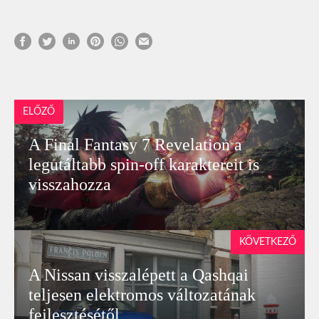
ELŐZŐ
A Final Fantasy 7 Revelation a
legutáltabb spin-off karaktereit is
visszahozza
KÖVETKEZŐ
A Nissan visszalépett a Qashqai
teljesen elektromos változatának
fejlesztésétől