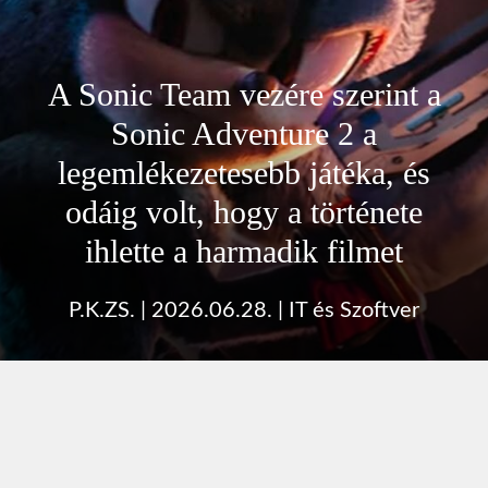
A Sonic Team vezére szerint a
Sonic Adventure 2 a
legemlékezetesebb játéka, és
odáig volt, hogy a története
ihlette a harmadik filmet
P.K.ZS.
|
2026.06.28.
|
IT és Szoftver