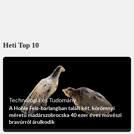
Heti Top 10
Technológia és Tudomány
A Hohle Fels-barlangban talált két, körömnyi
méretű madárszobrocska 40 ezer éves művészi
bravúrról árulkodik