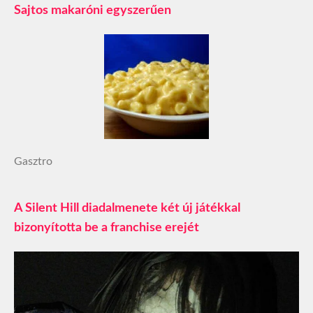
Sajtos makaróni egyszerűen
Gasztro
A Silent Hill diadalmenete két új játékkal
bizonyította be a franchise erejét