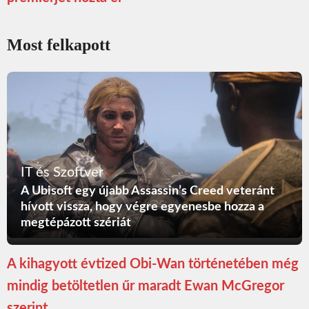
Most felkapott
IT és Szoftver
A Ubisoft egy újabb Assassin’s Creed veteránt
hívott vissza, hogy végre egyenesbe hozza a
megtépázott szériát
A kihagyott évtized Obi-Wan történetében még
mindig betöltetlen űr maradt Ewan McGregor
szerint