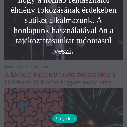
élmény fokozásának érdekében
sütiket alkalmazunk. A
honlapunk használatával ön a
tájékoztatásunkat tudomásul
veszi.
Technológia és Tudomány
A kóborló Falcon 9 rakéta becsapódott a
Holdba és új krátert hagyott maga után
Elfogadom