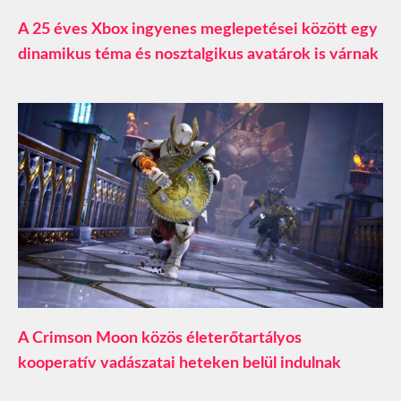
A 25 éves Xbox ingyenes meglepetései között egy
dinamikus téma és nosztalgikus avatárok is várnak
A Crimson Moon közös életerőtartályos
kooperatív vadászatai heteken belül indulnak