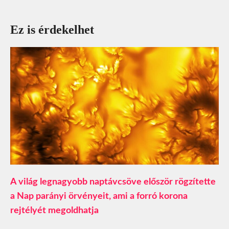
Ez is érdekelhet
A világ legnagyobb naptávcsöve először rögzítette
a Nap parányi örvényeit, ami a forró korona
rejtélyét megoldhatja