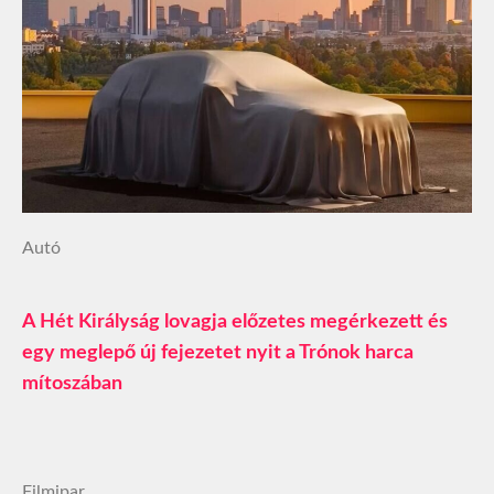
Autó
A Hét Királyság lovagja előzetes megérkezett és
egy meglepő új fejezetet nyit a Trónok harca
mítoszában
Filmipar