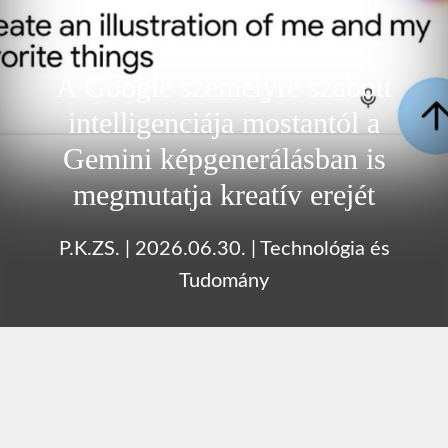
A Google személyre szabott
intelligenciája mostantól a
Gemini képgenerálásban is
megmutatja kreatív erejét
P.K.ZS.
|
2026.06.30.
|
Technológia és
Tudomány