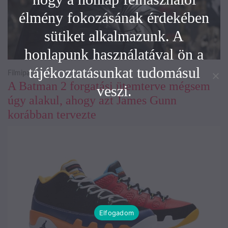
élmény fokozásának érdekében
sütiket alkalmazunk. A
honlapunk használatával ön a
tájékoztatásunkat tudomásul
Filmipar
A Batman 2 forgatási ütemterve mégsem
veszi.
úgy alakul, ahogy azt James Gunn
korábban tervezte
Elfogadom