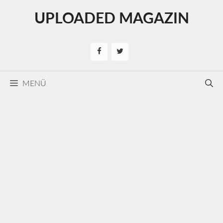
Kilépés
UPLOADED MAGAZIN
a
tartalomba
MENÜ