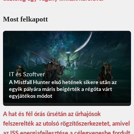
Most felkapott
IT és Szoftver
A Mistfall Hunter első hetének sikere után az
egyik pályára máris beígérték a régóta várt
egyjátékos módot
A hat és fél órás űrsétán az űrhajósok
felszerelték az utolsó rögzítőszerkezetet, amivel
az ISS energiafejlesztése a célegyenesbe fordult