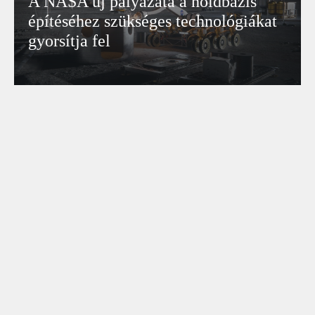
A NASA új pályázata a holdbázis
építéséhez szükséges technológiákat
gyorsítja fel