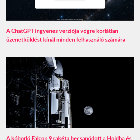
A ChatGPT ingyenes verziója végre korlátlan
üzenetküldést kínál minden felhasználó számára
A kóborló Falcon 9 rakéta becsapódott a Holdba és