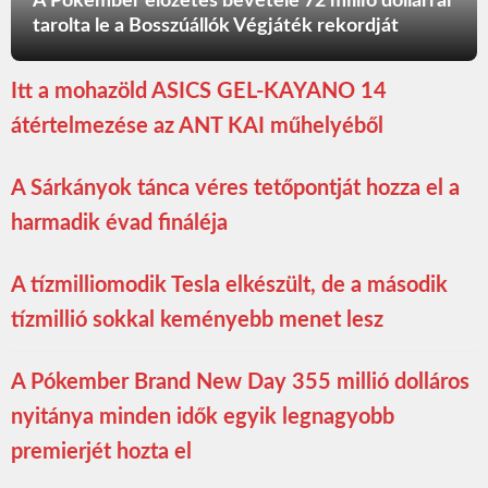
A Pókember előzetes bevétele 72 millió dollárral
tarolta le a Bosszúállók Végjáték rekordját
Itt a mohazöld ASICS GEL-KAYANO 14
átértelmezése az ANT KAI műhelyéből
A Sárkányok tánca véres tetőpontját hozza el a
harmadik évad fináléja
A tízmilliomodik Tesla elkészült, de a második
tízmillió sokkal keményebb menet lesz
A Pókember Brand New Day 355 millió dolláros
nyitánya minden idők egyik legnagyobb
premierjét hozta el