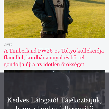
Divat
A Timberland FW26-os Tokyo kollekciója
flanellel, kordbársonnyal és bőrrel
gondolja újra az időtlen örökséget
Kedves Látogató! Tájékoztatjuk,
hogy a honlap felhasználói