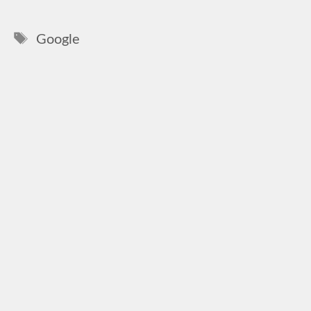
Címkék
Google