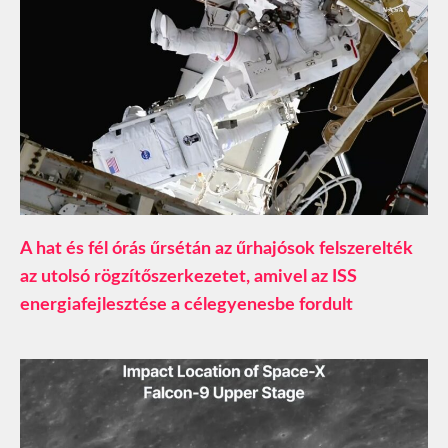
A hat és fél órás űrsétán az űrhajósok felszerelték
az utolsó rögzítőszerkezetet, amivel az ISS
energiafejlesztése a célegyenesbe fordult