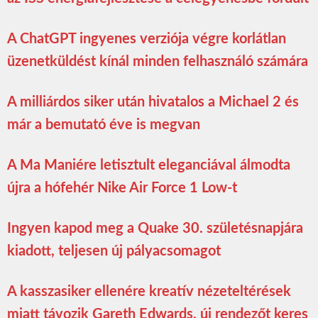
A ChatGPT ingyenes verziója végre korlátlan
üzenetküldést kínál minden felhasználó számára
A milliárdos siker után hivatalos a Michael 2 és
már a bemutató éve is megvan
A Ma Maniére letisztult eleganciával álmodta
újra a hófehér Nike Air Force 1 Low-t
Ingyen kapod meg a Quake 30. születésnapjára
kiadott, teljesen új pályacsomagot
A kasszasiker ellenére kreatív nézeteltérések
miatt távozik Gareth Edwards, új rendezőt keres