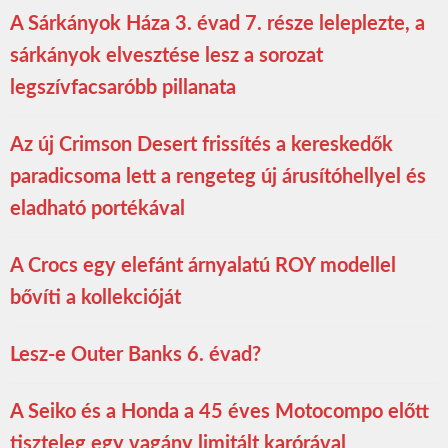
A Sárkányok Háza 3. évad 7. része leleplezte, a
sárkányok elvesztése lesz a sorozat
legszívfacsaróbb pillanata
Az új Crimson Desert frissítés a kereskedők
paradicsoma lett a rengeteg új árusítóhellyel és
eladható portékával
A Crocs egy elefánt árnyalatú ROY modellel
bővíti a kollekcióját
Lesz-e Outer Banks 6. évad?
A Seiko és a Honda a 45 éves Motocompo előtt
tiszteleg egy vagány limitált karórával