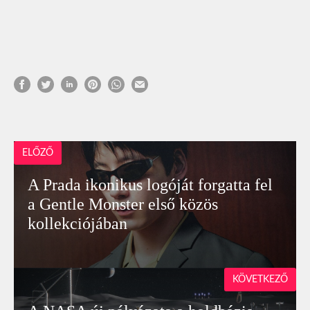
ELŐZŐ
A Prada ikonikus logóját forgatta fel
a Gentle Monster első közös
kollekciójában
KÖVETKEZŐ