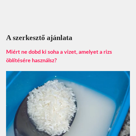
A szerkesztő ajánlata
Miért ne dobd ki soha a vizet, amelyet a rizs
öblítésére használsz?