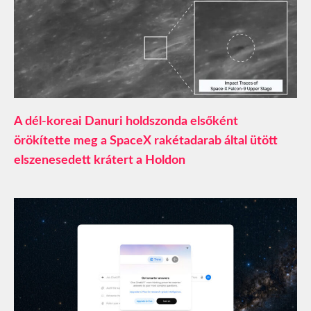
A dél-koreai Danuri holdszonda elsőként
örökítette meg a SpaceX rakétadarab által ütött
elszenesedett krátert a Holdon