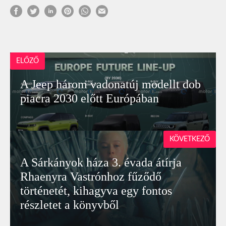
ELŐZŐ
A Jeep három vadonatúj modellt dob
piacra 2030 előtt Európában
KÖVETKEZŐ
A Sárkányok háza 3. évada átírja
Rhaenyra Vastrónhoz fűződő
történetét, kihagyva egy fontos
részletet a könyvből