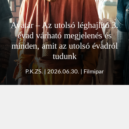
Avatár – Az utolsó léghajlító 3.
évad várható megjelenés és
minden, amit az utolsó évadról
tudunk
P.K.ZS.
|
2026.06.30.
|
Filmipar