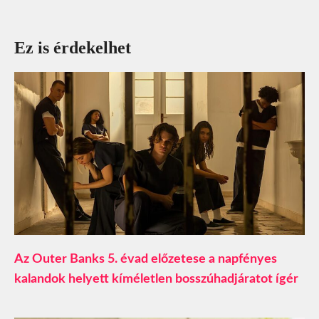
Ez is érdekelhet
Az Outer Banks 5. évad előzetese a napfényes
kalandok helyett kíméletlen bosszúhadjáratot ígér