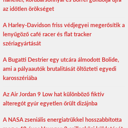
az időtlen örökséget
A Harley-Davidson friss védjegyei megerősítik a
lenyűgöző café racer és flat tracker
szériagyártását
A Bugatti Destrier egy utcára álmodott Bolide,
ami a pályaautók brutalitását öltözteti egyedi
karosszériába
Az Air Jordan 9 Low hat különböző fiktív
alteregót gyúr egyetlen őrült dizájnba
A NASA zseniális energiatrükkel hosszabbította