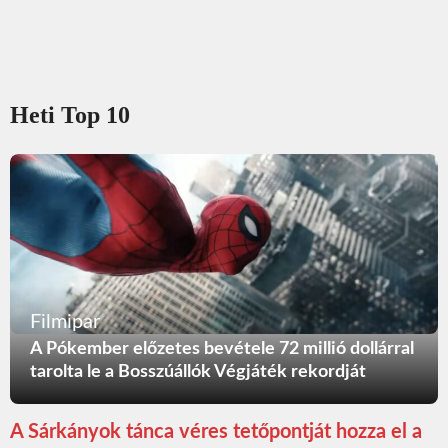
Heti Top 10
Filmipar
A Pókember előzetes bevétele 72 millió dollárral
tarolta le a Bosszúállók Végjáték rekordját
A Sárkányok tánca véres tetőpontját hozza el a