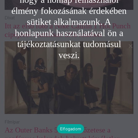
élmény fokozásának érdekében
Divat
sütiket alkalmazunk. A
Itt az első fotó a Nike Caitlin 1 Hot Punch
honlapunk használatával ön a
cipőjéről brutálisan ütős színben
tájékoztatásunkat tudomásul
veszi.
Filmipar
Az Outer Banks 5. évad előzetese a
Elfogadom