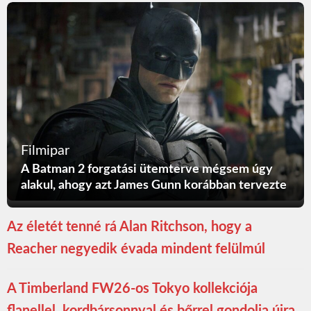
Filmipar
A Batman 2 forgatási ütemterve mégsem úgy
alakul, ahogy azt James Gunn korábban tervezte
Az életét tenné rá Alan Ritchson, hogy a
Reacher negyedik évada mindent felülmúl
A Timberland FW26-os Tokyo kollekciója
flanellel, kordbársonnyal és bőrrel gondolja újra