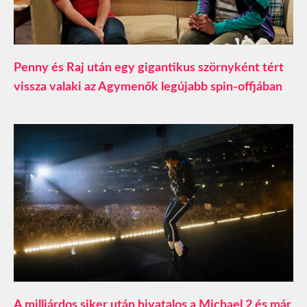
Penny és Raj után egy gigantikus szörnyként tért
vissza valaki az Agymenők legújabb spin-offjában
A milliárdos siker után hivatalos a Michael 2 és már