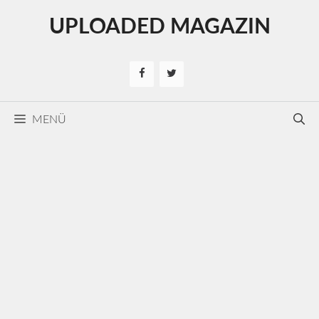
Kilépés
UPLOADED MAGAZIN
a
tartalomba
MENÜ