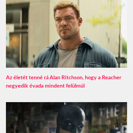
Az életét tenné rá Alan Ritchson, hogy a Reacher
negyedik évada mindent felülmúl