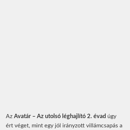
Az
Avatár – Az utolsó léghajlító 2. évad
úgy
ért véget, mint egy jól irányzott villámcsapás a