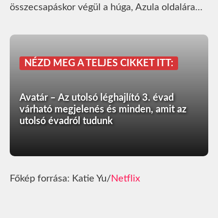
összecsapáskor végül a húga, Azula oldalára…
NÉZD MEG A TELJES CIKKET ITT:
Avatár – Az utolsó léghajlító 3. évad
várható megjelenés és minden, amit az
utolsó évadról tudunk
Főkép forrása: Katie Yu/
Netflix