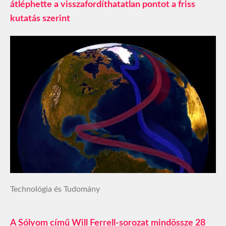
átléphette a visszafordíthatatlan pontot a friss
kutatás szerint
Technológia és Tudomány
A Sólyom című Will Ferrell-sorozat mindössze 28