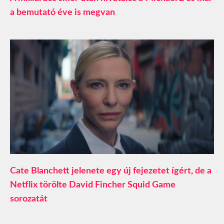
a bemutató éve is megvan
Cate Blanchett jelenete egy új fejezetet ígért, de a
Netflix törölte David Fincher Squid Game
sorozatát