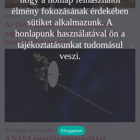
élmény fokozásának érdekében
Filmipar
sütiket alkalmazunk. A
Az Outer Banks 5. évad előzetese a
honlapunk használatával ön a
napfényes kalandok helyett kíméletlen
bosszúhadjáratot ígér
tájékoztatásunkat tudomásul
veszi.
Elfogadom
Technológia és Tudomány
A NASA zseniális energiatrükkel