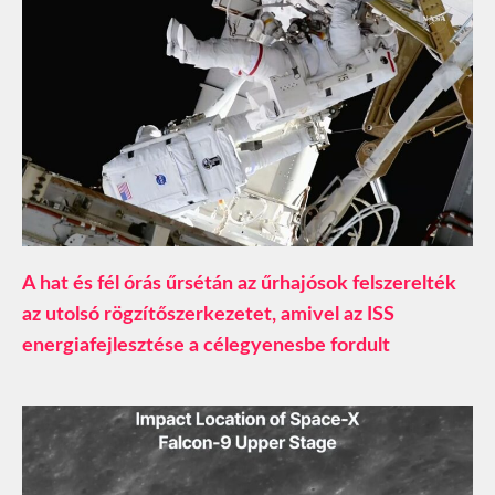
A hat és fél órás űrsétán az űrhajósok felszerelték
az utolsó rögzítőszerkezetet, amivel az ISS
energiafejlesztése a célegyenesbe fordult