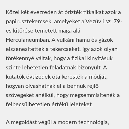
Közel két évezreden át őrizték titkaikat azok a
papirusztekercsek, amelyeket a Vezúv i.sz. 79-
es kitörése temetett maga alá
Herculaneumban. A vulkáni hamu és gázok
elszenesítették a tekercseket, így azok olyan
törékennyé váltak, hogy a fizikai kinyitásuk
szinte lehetetlen feladatnak bizonyult. A
kutatók évtizedek óta keresték a módját,
hogyan olvashatnák el a bennük rejlő
szövegeket anélkül, hogy megsemmisítenék a
felbecsülhetetlen értékű leleteket.
A megoldást végül a modern technológia,