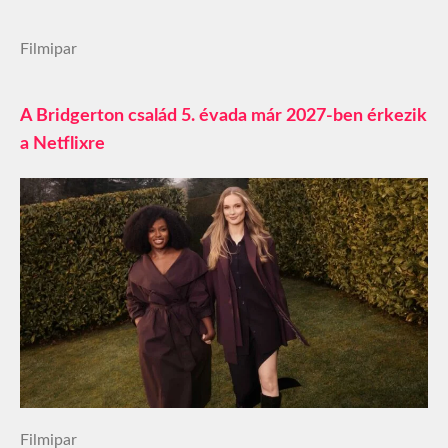
Filmipar
A Bridgerton család 5. évada már 2027-ben érkezik
a Netflixre
Filmipar