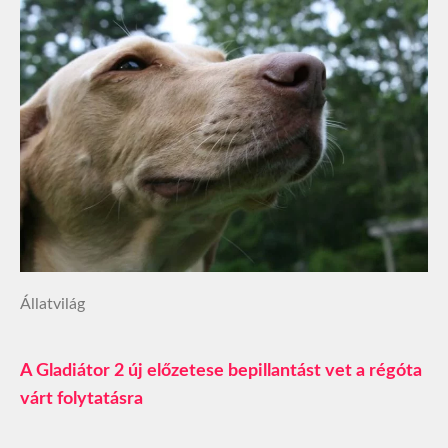
Állatvilág
A Gladiátor 2 új előzetese bepillantást vet a régóta
várt folytatásra