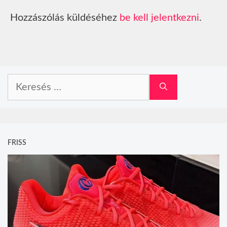
Hozzászólás küldéséhez
be kell jelentkezni
.
Keresés:
FRISS