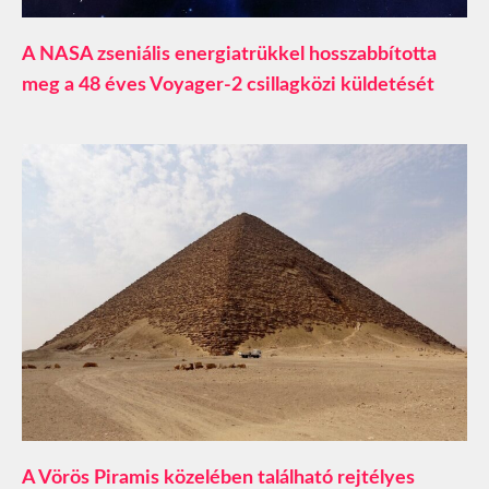
A NASA zseniális energiatrükkel hosszabbította
meg a 48 éves Voyager-2 csillagközi küldetését
A Vörös Piramis közelében található rejtélyes