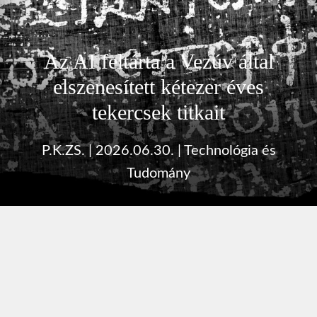
Az AI feltárta a Vezúv által
elszenesített kétezer éves
tekercsek titkait
P.K.ZS.
|
2026.06.30.
|
Technológia és
Tudomány