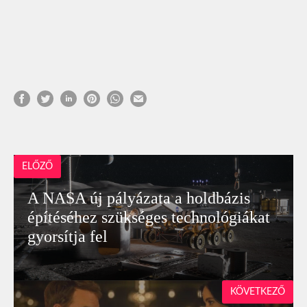
ELŐZŐ
A NASA új pályázata a holdbázis
építéséhez szükséges technológiákat
gyorsítja fel
KÖVETKEZŐ