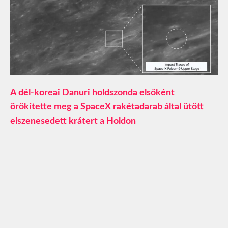
A dél-koreai Danuri holdszonda elsőként
örökítette meg a SpaceX rakétadarab által ütött
elszenesedett krátert a Holdon