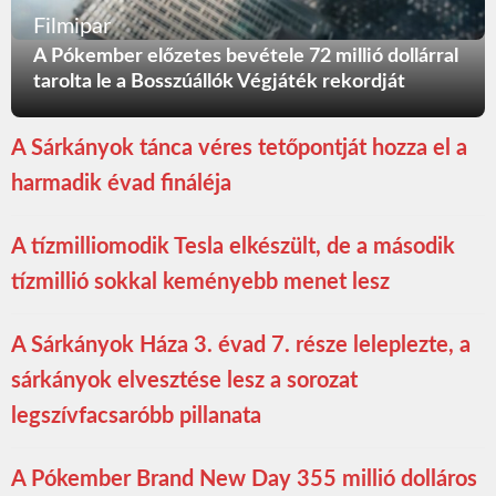
Filmipar
A Pókember előzetes bevétele 72 millió dollárral
tarolta le a Bosszúállók Végjáték rekordját
A Sárkányok tánca véres tetőpontját hozza el a
harmadik évad fináléja
A tízmilliomodik Tesla elkészült, de a második
tízmillió sokkal keményebb menet lesz
A Sárkányok Háza 3. évad 7. része leleplezte, a
sárkányok elvesztése lesz a sorozat
legszívfacsaróbb pillanata
A Pókember Brand New Day 355 millió dolláros