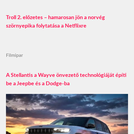
Troll 2. előzetes – hamarosan jön a norvég
szörnyepika folytatása a Netflixre
Filmipar
A Stellantis a Wayve önvezető technológiáját építi
be a Jeepbe és a Dodge-ba