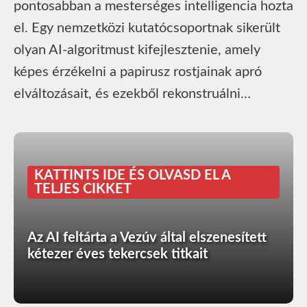
pontosabban a mesterséges intelligencia hozta
el. Egy nemzetközi kutatócsoportnak sikerült
olyan AI-algoritmust kifejlesztenie, amely
képes érzékelni a papirusz rostjainak apró
elváltozásait, és ezekből rekonstruálni…
KATTINTS IDE ÉS OLVASD EL A
TELJES CIKKET
Az AI feltárta a Vezúv által elszenesített
kétezer éves tekercsek titkait