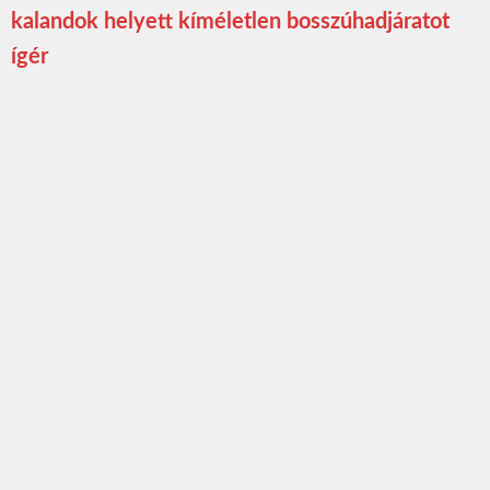
kalandok helyett kíméletlen bosszúhadjáratot
ígér