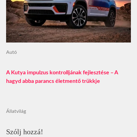
Autó
A Kutya impulzus kontrolljának fejlesztése – A
hagyd abba parancs életmentő trükkje
Állatvilág
Szólj hozzá!