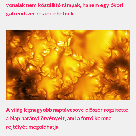
vonalak nem kőszállító rámpák, hanem egy ókori
gátrendszer részei lehetnek
A világ legnagyobb naptávcsöve először rögzítette
a Nap parányi örvényeit, ami a forró korona
rejtélyét megoldhatja