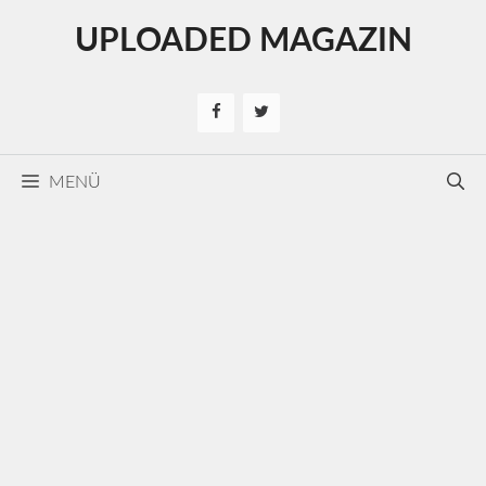
Kilépés
UPLOADED MAGAZIN
a
tartalomba
MENÜ