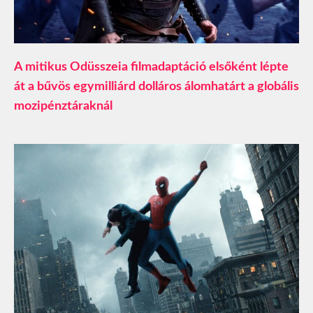
A mitikus Odüsszeia filmadaptáció elsőként lépte
át a bűvös egymilliárd dolláros álomhatárt a globális
mozipénztáraknál