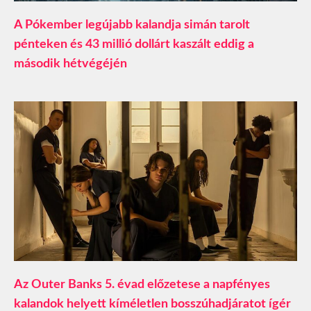
A Pókember legújabb kalandja simán tarolt
pénteken és 43 millió dollárt kaszált eddig a
második hétvégéjén
Az Outer Banks 5. évad előzetese a napfényes
kalandok helyett kíméletlen bosszúhadjáratot ígér