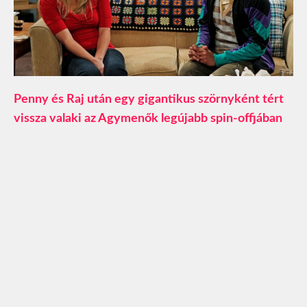
Penny és Raj után egy gigantikus szörnyként tért
vissza valaki az Agymenők legújabb spin-offjában