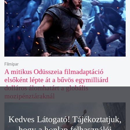
Filmipar
A mitikus Odüsszeia filmadaptáció
elsőként lépte át a bűvös egymilliárd
dolláros álomhatárt a globális
mozipénztáraknál
Kedves Látogató! Tájékoztatjuk,
hogy a honlap felhasználói