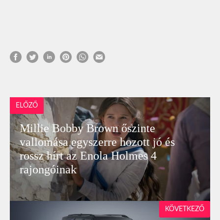
ELŐZŐ
Millie Bobby Brown őszinte
vallomása egyszerre hozott jó és
rossz hírt az Enola Holmes 4
rajongóinak
KÖVETKEZŐ