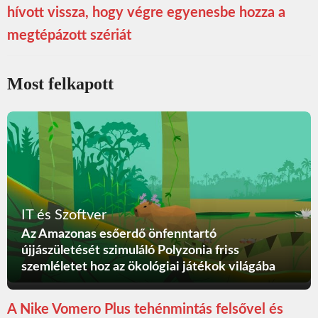
hívott vissza, hogy végre egyenesbe hozza a
megtépázott szériát
Most felkapott
IT és Szoftver
Az Amazonas esőerdő önfenntartó
újjászületését szimuláló Polyzonia friss
szemléletet hoz az ökológiai játékok világába
A Nike Vomero Plus tehénmintás felsővel és