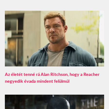
Az életét tenné rá Alan Ritchson, hogy a Reacher
negyedik évada mindent felülmúl