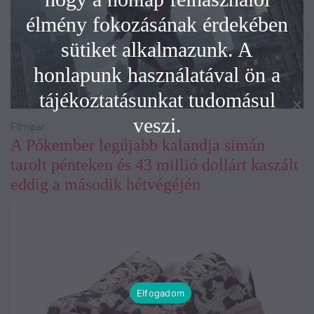
élmény fokozásának érdekében
sütiket alkalmazunk. A
honlapunk használatával ön a
tájékoztatásunkat tudomásul
veszi.
Filmipar
A Pókember legújabb kalandja simán
tarolt pénteken és 43 millió dollárt kaszált
eddig a második hétvégéjén
Elfogadom