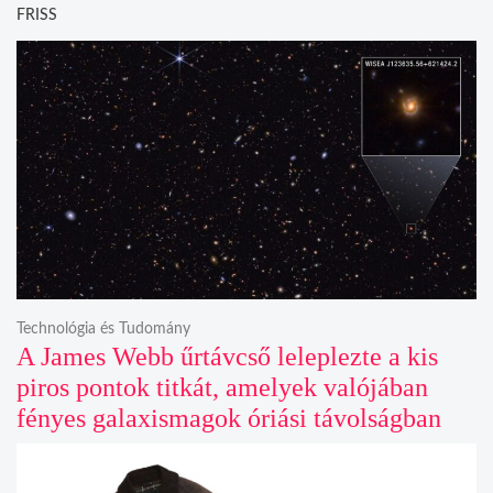
FRISS
Technológia és Tudomány
A James Webb űrtávcső leleplezte a kis
piros pontok titkát, amelyek valójában
fényes galaxismagok óriási távolságban