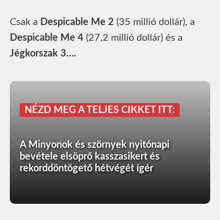
Csak a
Despicable Me 2
(35 millió dollár), a
Despicable Me 4
(27,2 millió dollár) és a
Jégkorszak 3….
NÉZD MEG A TELJES CIKKET ITT:
A Minyonok és szörnyek nyitónapi
bevétele elsöprő kasszasikert és
rekorddöntögető hétvégét ígér