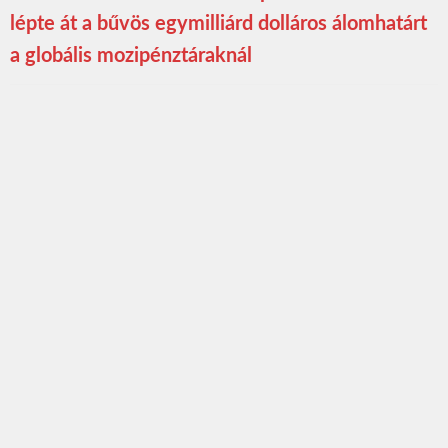
lépte át a bűvös egymilliárd dolláros álomhatárt
a globális mozipénztáraknál