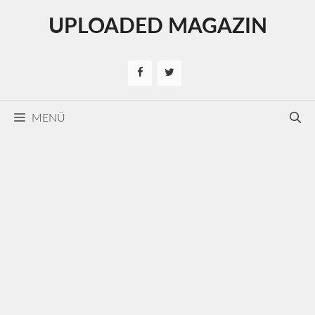
Kilépés
UPLOADED MAGAZIN
a
tartalomba
MENÜ