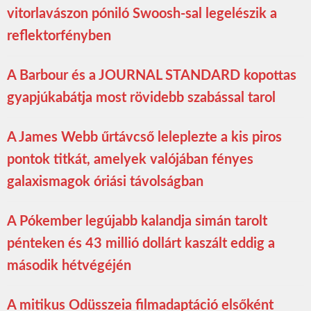
vitorlavászon póniló Swoosh-sal legelészik a
reflektorfényben
A Barbour és a JOURNAL STANDARD kopottas
gyapjúkabátja most rövidebb szabással tarol
A James Webb űrtávcső leleplezte a kis piros
pontok titkát, amelyek valójában fényes
galaxismagok óriási távolságban
A Pókember legújabb kalandja simán tarolt
pénteken és 43 millió dollárt kaszált eddig a
második hétvégéjén
A mitikus Odüsszeia filmadaptáció elsőként