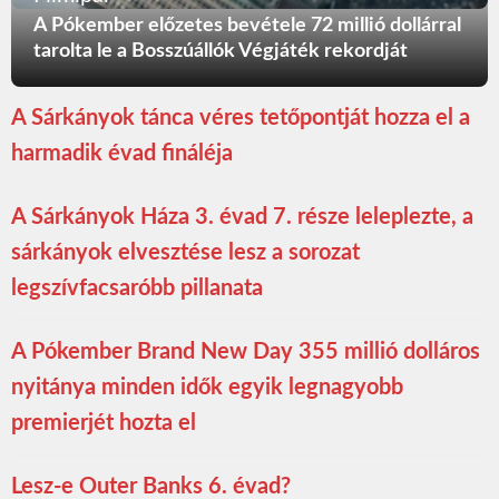
A Pókember előzetes bevétele 72 millió dollárral
tarolta le a Bosszúállók Végjáték rekordját
A Sárkányok tánca véres tetőpontját hozza el a
harmadik évad fináléja
A Sárkányok Háza 3. évad 7. része leleplezte, a
sárkányok elvesztése lesz a sorozat
legszívfacsaróbb pillanata
A Pókember Brand New Day 355 millió dolláros
nyitánya minden idők egyik legnagyobb
premierjét hozta el
Lesz-e Outer Banks 6. évad?