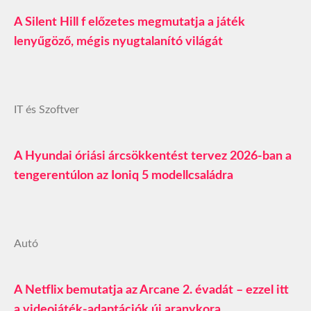
A Silent Hill f előzetes megmutatja a játék
lenyűgöző, mégis nyugtalanító világát
IT és Szoftver
A Hyundai óriási árcsökkentést tervez 2026-ban a
tengerentúlon az Ioniq 5 modellcsaládra
Autó
A Netflix bemutatja az Arcane 2. évadát – ezzel itt
a videojáték-adaptációk új aranykora