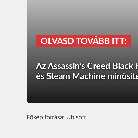
OLVASD TOVÁBB ITT:
Az Assassin’s Creed Black
és Steam Machine minősíté
Főkép forrása: Ubisoft