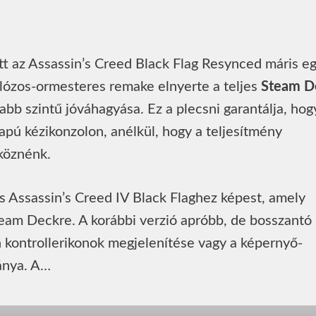
lőtt az Assassin’s Creed Black Flag Resynced máris e
lózos-ormesteres remake elnyerte a teljes
Steam D
bb szintű jóváhagyása. Ez a plecsni garantálja, hog
pú kézikonzolon, anélkül, hogy a teljesítmény
köznénk.
as Assassin’s Creed IV Black Flaghez képest, amely
team Deckre. A korábbi verzió apróbb, de bosszantó
n kontrollerikonok megjelenítése vagy a képernyő-
ánya. A…