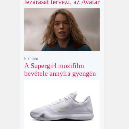
lezárását tervezi, az Avatar
4 és 5 jövője így elég
kilátástalan
Filmipar
A Supergirl mozifilm
bevétele annyira gyengén
teljesített, hogy még a
Morbius és a Joker 2
számait sem érte el