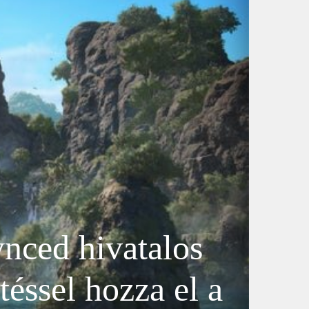
nced hivatalos
éssel hozza el a