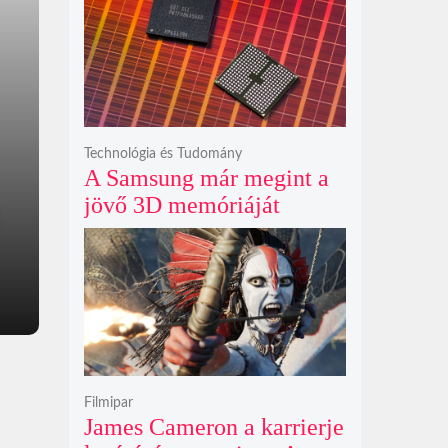
szilikát- és
perklorátmérgezés
fenyegeti a jövő űrhajósait
Technológia és Tudomány
A Samsung már megint a
jövő 3D memóriáját
villantja meg, miközben
mi csak olcsó DDR5-öt
akarunk
Filmipar
James Cameron a karrierje