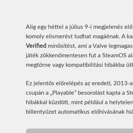
Alig egy héttel a július 9-i megjelenés e
komoly elismerést tudhat magáénak. A ka
Verified
minősítést, ami a Valve legmagasa
játék zökkenőmentesen fut a SteamOS ala
megtörne vagy kompatibilitási hibákba üt
Ez jelentős előrelépés az eredeti, 2013-
csupán a „Playable” besorolást kapta a S
hibákkal küzdött, mint például a helytele
billentyűzet automatikus előhívásának hi