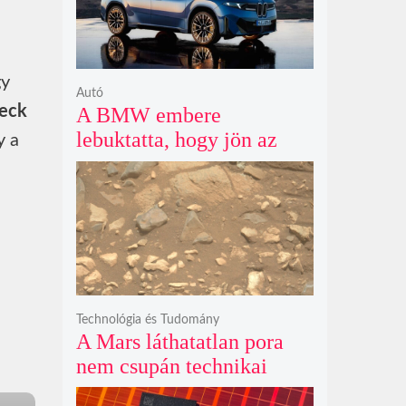
gy
Autó
eck
A BMW embere
lebuktatta, hogy jön az
y a
500+ lóerős iX3, az 50
xDrive meg csak
középkategória
Technológia és Tudomány
A Mars láthatatlan pora
nem csupán technikai
akadály, hanem súlyos