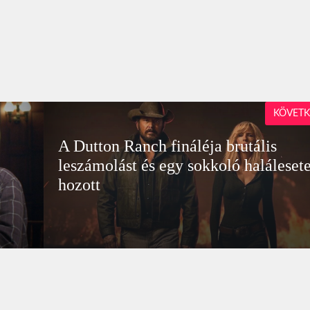
KÖVETK
A Dutton Ranch fináléja brutális
leszámolást és egy sokkoló halálesete
hozott