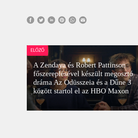
ELŐZŐ
A Zendaya és Robert Pattinson
főszereplésével készült megosztó
dráma Az Odüsszeia és a Dűne 3
között startol el az HBO Maxon