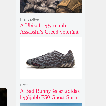
IT és Szoftver
A Ubisoft egy újabb
Assassin’s Creed veteránt
hívott vissza, hogy végre
egyenesbe hozza a
megtépázott szériát
Divat
A Bad Bunny és az adidas
legújabb F50 Ghost Sprint
cipője sötét szénszürke