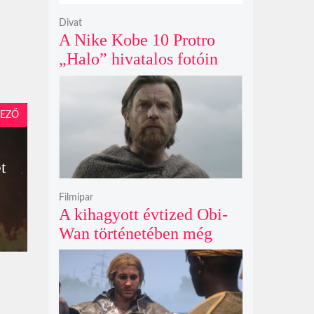
Divat
A Nike Kobe 10 Protro
„Halo” hivatalos fotóin
már most rajongók ezrei
csüngenek
EZŐ
t
Filmipar
A kihagyott évtized Obi-
Wan történetében még
mindig betöltetlen űr
maradt Ewan McGregor
szerint