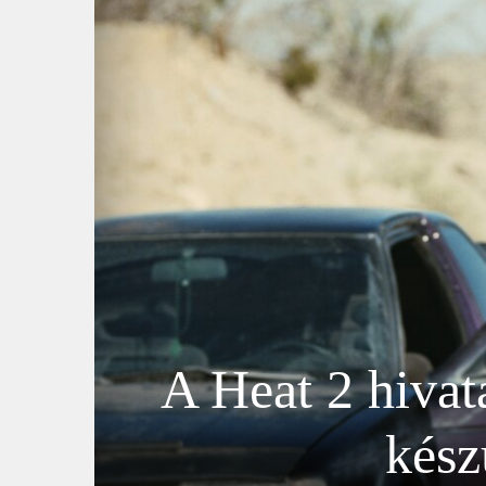
A Heat 2 hivat
kész