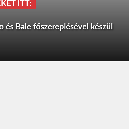
KET ITT:
o és Bale főszereplésével készül