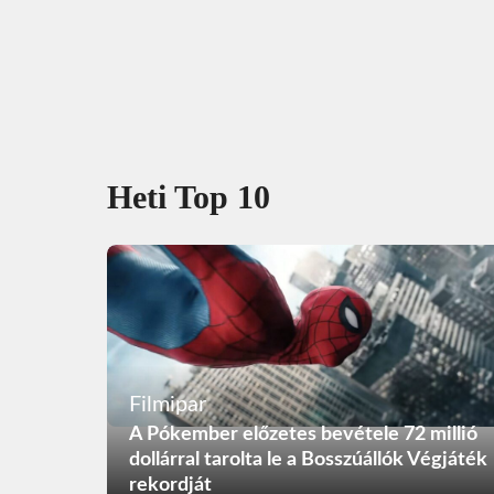
Heti Top 10
Filmipar
A Pókember előzetes bevétele 72 millió
dollárral tarolta le a Bosszúállók Végjáték
rekordját