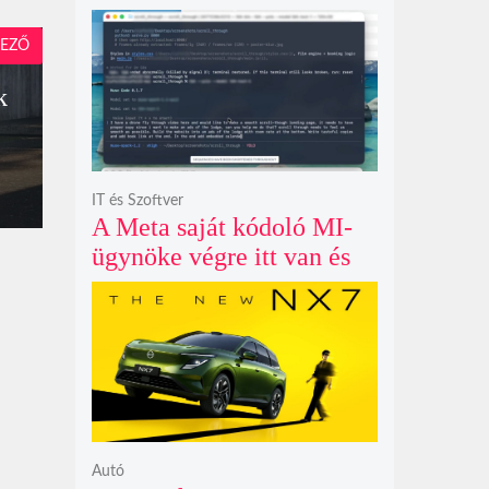
példátlanul forgó
csillagmintát vetít a fény
EZŐ
polarizációjától függően
k
IT és Szoftver
A Meta saját kódoló MI-
ügynöke végre itt van és
nem fél belenyúlni a
fájljaidba
Autó