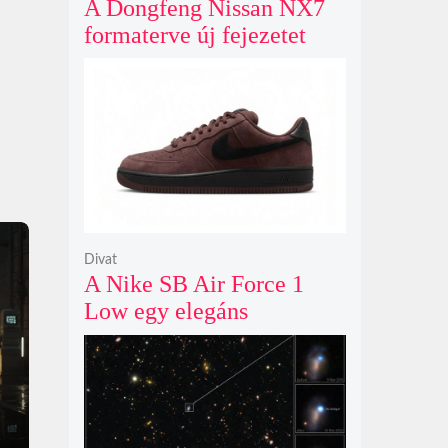
A Dongfeng Nissan NX7
formaterve új fejezetet
nyit az N sorozat negyedik
modelljeként
Divat
A Nike SB Air Force 1
Low egy elegáns
világosbarna
színváltozatban bukkant
fel újra