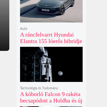
ki
Autó
A ráncfelvarrt Hyundai
Elantra 155 lóerős hibridje
és prémium utastere
komoly belsőtéri ugrást
hoz
Technológia és Tudomány
A kóborló Falcon 9 rakéta
becsapódott a Holdba és új