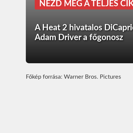
NÉZD MEG A TELJES CIK
A Heat 2 hivatalos DiCapri
Adam Driver a főgonosz
Főkép forrása: Warner Bros. Pictures