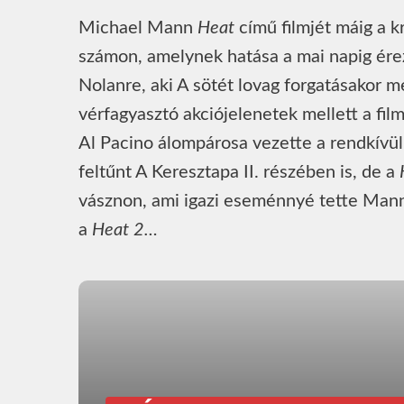
Michael Mann
Heat
című filmjét máig a k
számon, amelynek hatása a mai napig ére
Nolanre, aki A sötét lovag forgatásakor m
vérfagyasztó akciójelenetek mellett a film
Al Pacino álompárosa vezette a rendkívül
feltűnt A Keresztapa II. részében is, de a
vásznon, ami igazi eseménnyé tette Mann
a
Heat 2…