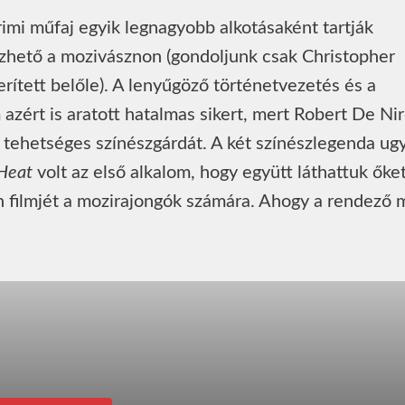
rimi műfaj egyik legnagyobb alkotásaként tartják
zhető a mozivásznon (gondoljunk csak Christopher
erített belőle). A lenyűgöző történetvezetés és a
 azért is aratott hatalmas sikert, mert Robert De Ni
 tehetséges színészgárdát. A két színészlegenda ug
Heat
volt az első alkalom, hogy együtt láthattuk őket
 filmjét a mozirajongók számára. Ahogy a rendező 