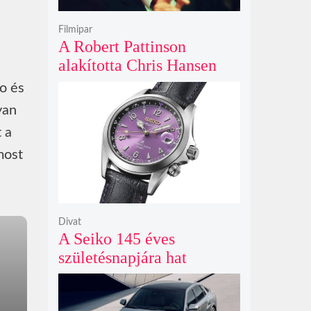
Filmipar
A Robert Pattinson
alakította Chris Hansen
sötét vadászatra indul a
ro és
Primetime előzetesében
yan
 a
most
Divat
A Seiko 145 éves
születésnapjára hat
limitált kiadású Edo-lila
számlapos modellt hozott