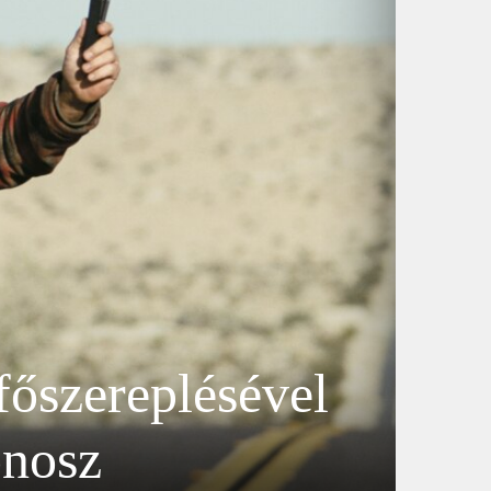
főszereplésével
onosz