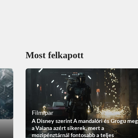
Most felkapott
Filmipar
A Disney szerint A mandalóri és Grogu meg
a Vaiana azért sikerek, mert a
mozipénztárnál fontosabb a teljes