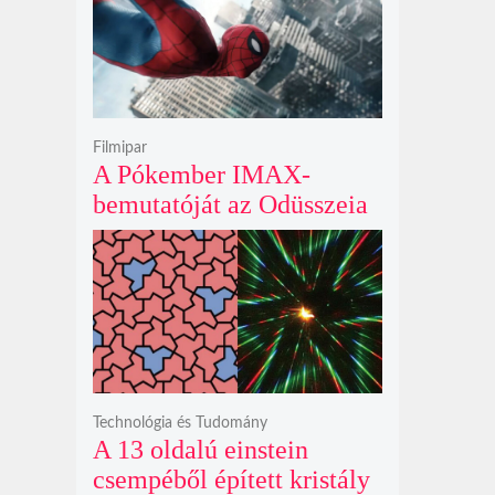
krátert hagyott maga után
Filmipar
A Pókember IMAX-
bemutatóját az Odüsszeia
exkluzív vetítési
időszakának lejárta hozza
el
Technológia és Tudomány
A 13 oldalú einstein
csempéből épített kristály