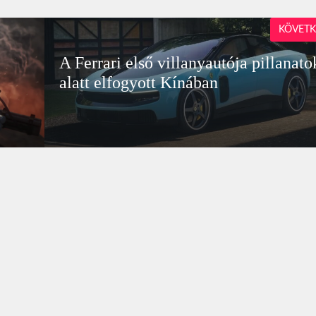
KÖVETK
A Ferrari első villanyautója pillanato
alatt elfogyott Kínában