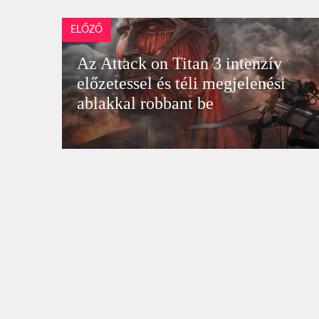
ELŐZŐ
Az Attack on Titan 3 intenzív
előzetessel és téli megjelenési
ablakkal robbant be