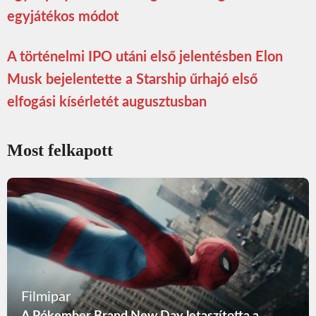
egyjátékos módot
A történelmi IPO utáni első jelentésben Elon
Musk bejelentette a Starship űrhajó első
elfogási kísérletét augusztusban
Most felkapott
Filmipar
A Pókember Brand New Day letaszította a