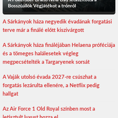
Bosszúállók Végjátékot a trónról
A Sárkányok háza negyedik évadának forgatási
terve már a finálé előtt kiszivárgott
A Sárkányok háza fináléjában Helaena próféciája
és a tömeges halálesetek végleg
megpecsételték a Targaryenek sorsát
A Vaják utolsó évada 2027-re csúszhat a
forgatás lezárulta ellenére, a Netflix pedig
hallgat
Az Air Force 1 Old Royal színben most a
letisztult luxust hozza el