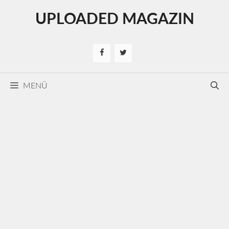
Kilépés
UPLOADED MAGAZIN
a
tartalomba
MENÜ