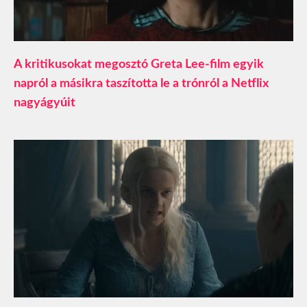
A kritikusokat megosztó Greta Lee-film egyik
napról a másikra taszította le a trónról a Netflix
nagyágyúit