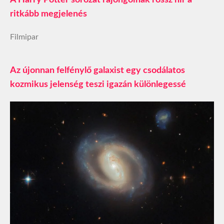
A Harry Potter sorozat rajongóinak rossz hír a
ritkább megjelenés
Filmipar
Az újonnan felfénylő galaxist egy csodálatos
kozmikus jelenség teszi igazán különlegessé