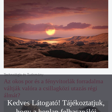
Technológia és Tudomány
Az okos por és a fényvitorlák forradalma
váltják valóra a csillagközi utazás régi
álmát?
Kedves Látogató! Tájékoztatjuk,
hogy a honlap felhasználói