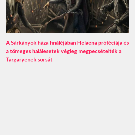
A Sárkányok háza fináléjában Helaena próféciája és
a tömeges halálesetek végleg megpecsételték a
Targaryenek sorsát