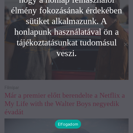
élmény fokozásának érdekében
sütiket alkalmazunk. A
honlapunk használatával ön a
tájékoztatásunkat tudomásul
veszi.
Filmipar
Már a premier előtt berendelte a Netflix a
My Life with the Walter Boys negyedik
évadát
Elfogadom