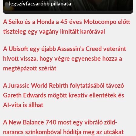
legszívfacsaróbb pillanata
A Seiko és a Honda a 45 éves Motocompo előtt
tiszteleg egy vagány limitált karórával
A Ubisoft egy újabb Assassin’s Creed veteránt
hívott vissza, hogy végre egyenesbe hozza a
megtépázott szériát
A Jurassic World Rebirth folytatásából távozó
Gareth Edwards mögött kreatív ellentétek és
AI-vita is állhat
A New Balance 740 most egy vibráló zöld-
narancs színkombóval hódítja meg az utcákat