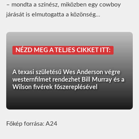
– mondta a színész, miközben egy cowboy
járását is elmutogatta a közönség…
NÉZD MEG A TELJES CIKKET ITT:
A texasi születésű Wes Anderson végre
westernfilmet rendezhet Bill Murray és a
Wilson fivérek főszereplésével
Főkép forrása: A24