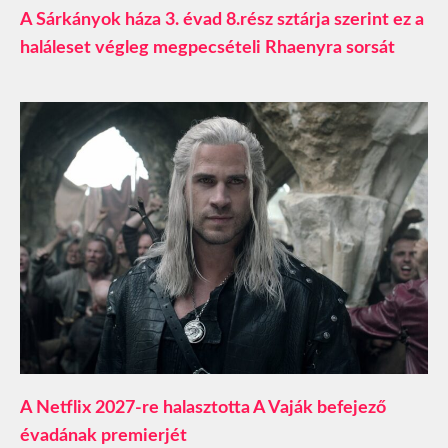
A Sárkányok háza 3. évad 8.rész sztárja szerint ez a
haláleset végleg megpecsételi Rhaenyra sorsát
A Netflix 2027-re halasztotta A Vaják befejező
évadának premierjét