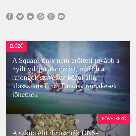
ELŐZŐ
A Square Enix nem erőlteti tovább a
nyílt világú akciózást, inkább a
rajongók szívéhez közel álló
klasszikus Final Fantasy remake-ek
jöhetnek
KÖVETKEZŐ
A szkíta elit dinasztiák DNS-