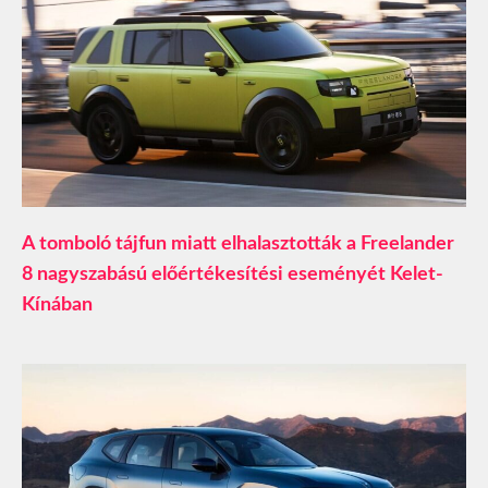
A tomboló tájfun miatt elhalasztották a Freelander
8 nagyszabású előértékesítési eseményét Kelet-
Kínában