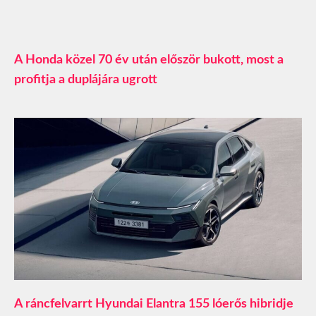
A Honda közel 70 év után először bukott, most a
profitja a duplájára ugrott
A ráncfelvarrt Hyundai Elantra 155 lóerős hibridje