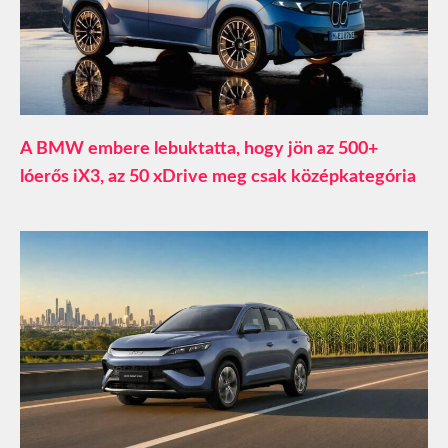
A BMW embere lebuktatta, hogy jön az 500+
lóerős iX3, az 50 xDrive meg csak középkategória