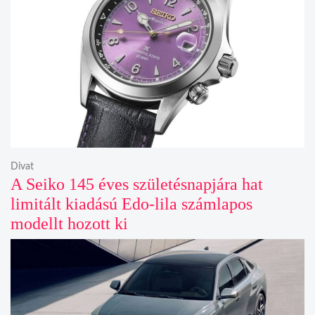
Divat
A Seiko 145 éves születésnapjára hat
limitált kiadású Edo-lila számlapos
modellt hozott ki