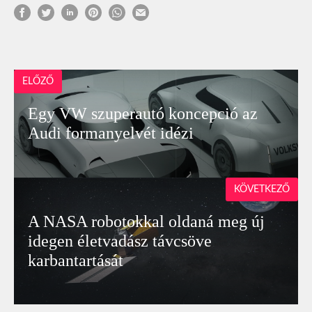
ELŐZŐ
Egy VW szuperautó koncepció az
Audi formanyelvét idézi
KÖVETKEZŐ
A NASA robotokkal oldaná meg új
idegen életvadász távcsöve
karbantartását