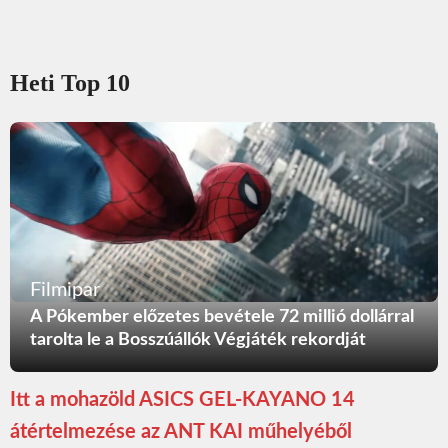
Heti Top 10
Filmipar
A Pókember előzetes bevétele 72 millió dollárral
tarolta le a Bosszúállók Végjáték rekordját
Itt a mohazöld ASICS GEL-KAYANO 14
átértelmezése az ANT KAI műhelyéből