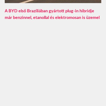
A BYD első Brazíliában gyártott plug-in hibridje
már benzinnel, etanollal és elektromosan is üzemel