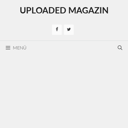
Kilépés
UPLOADED MAGAZIN
a
tartalomba
MENÜ