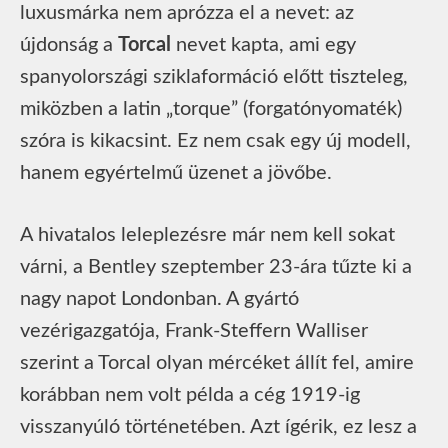
luxusmárka nem aprózza el a nevet: az
újdonság a
Torcal
nevet kapta, ami egy
spanyolországi sziklaformáció előtt tiszteleg,
miközben a latin „torque” (forgatónyomaték)
szóra is kikacsint. Ez nem csak egy új modell,
hanem egyértelmű üzenet a jövőbe.
A hivatalos leleplezésre már nem kell sokat
várni, a Bentley szeptember 23-ára tűzte ki a
nagy napot Londonban. A gyártó
vezérigazgatója, Frank-Steffern Walliser
szerint a Torcal olyan mércéket állít fel, amire
korábban nem volt példa a cég 1919-ig
visszanyúló történetében. Azt ígérik, ez lesz a