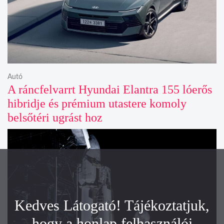
Autó
A ráncfelvarrt Hyundai Elantra 155 lóerős
hibridje és prémium utastere komoly
belsőtéri ugrást hoz
Kedves Látogató! Tájékoztatjuk,
hogy a honlap felhasználói