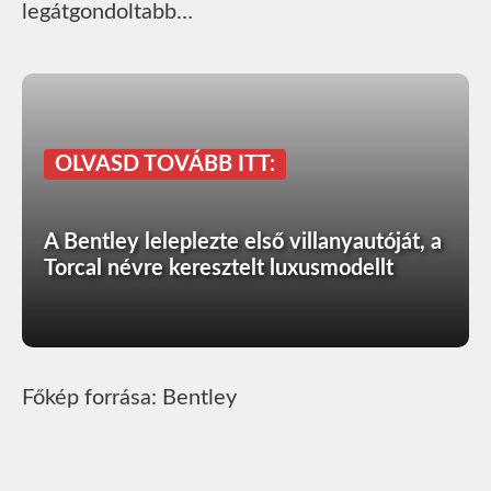
legátgondoltabb…
OLVASD TOVÁBB ITT:
A Bentley leleplezte első villanyautóját, a
Torcal névre keresztelt luxusmodellt
Főkép forrása: Bentley