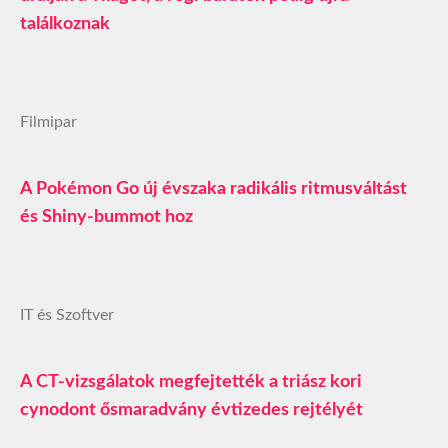
találkoznak
Filmipar
A Pokémon Go új évszaka radikális ritmusváltást
és Shiny‑bummot hoz
IT és Szoftver
A CT-vizsgálatok megfejtették a triász kori
cynodont ősmaradvány évtizedes rejtélyét