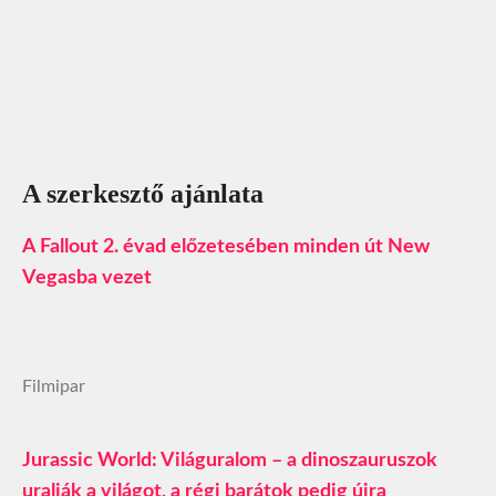
A szerkesztő ajánlata
A Fallout 2. évad előzetesében minden út New
Vegasba vezet
Filmipar
Jurassic World: Világuralom – a dinoszauruszok
uralják a világot, a régi barátok pedig újra