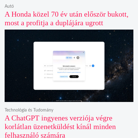
Autó
A Honda közel 70 év után először bukott,
most a profitja a duplájára ugrott
Technológia és Tudomány
A ChatGPT ingyenes verziója végre
korlátlan üzenetküldést kínál minden
felhasználó számára