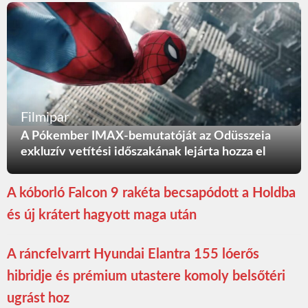
Filmipar
A Pókember IMAX-bemutatóját az Odüsszeia
exkluzív vetítési időszakának lejárta hozza el
A kóborló Falcon 9 rakéta becsapódott a Holdba
és új krátert hagyott maga után
A ráncfelvarrt Hyundai Elantra 155 lóerős
hibridje és prémium utastere komoly belsőtéri
ugrást hoz