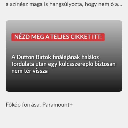
a színész maga is hangsúlyozta, hogy nem ő a…
NÉZD MEG A TELJES CIKKET ITT:
A Dutton Birtok fináléjának halálos
fordulata után egy kulcsszereplő biztosan
nem tér vissza
Főkép forrása: Paramount+