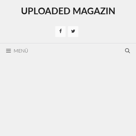
Kilépés
UPLOADED MAGAZIN
a
tartalomba
MENÜ