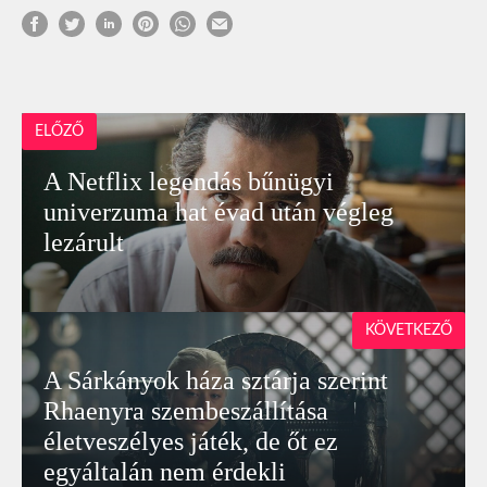
ELŐZŐ
A Netflix legendás bűnügyi
univerzuma hat évad után végleg
lezárult
KÖVETKEZŐ
A Sárkányok háza sztárja szerint
Rhaenyra szembeszállítása
életveszélyes játék, de őt ez
egyáltalán nem érdekli