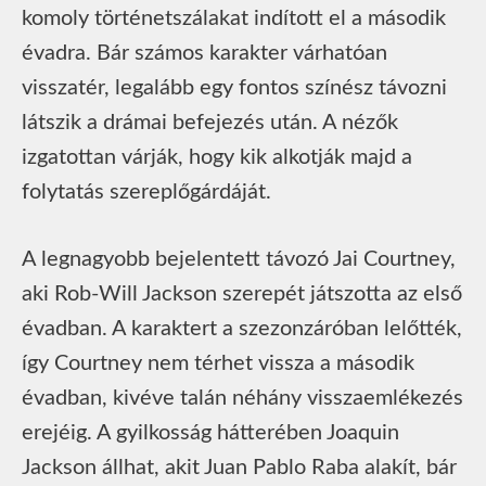
komoly történetszálakat indított el a második
évadra. Bár számos karakter várhatóan
visszatér, legalább egy fontos színész távozni
látszik a drámai befejezés után. A nézők
izgatottan várják, hogy kik alkotják majd a
folytatás szereplőgárdáját.
A legnagyobb bejelentett távozó Jai Courtney,
aki Rob-Will Jackson szerepét játszotta az első
évadban. A karaktert a szezonzáróban lelőtték,
így Courtney nem térhet vissza a második
évadban, kivéve talán néhány visszaemlékezés
erejéig. A gyilkosság hátterében Joaquin
Jackson állhat, akit Juan Pablo Raba alakít, bár