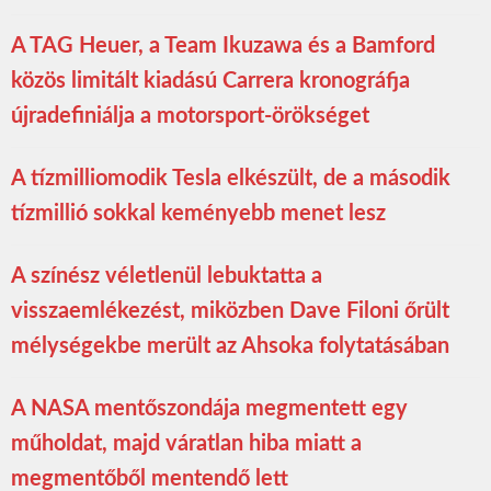
A TAG Heuer, a Team Ikuzawa és a Bamford
közös limitált kiadású Carrera kronográfja
újradefiniálja a motorsport-örökséget
A tízmilliomodik Tesla elkészült, de a második
tízmillió sokkal keményebb menet lesz
A színész véletlenül lebuktatta a
visszaemlékezést, miközben Dave Filoni őrült
mélységekbe merült az Ahsoka folytatásában
A NASA mentőszondája megmentett egy
műholdat, majd váratlan hiba miatt a
megmentőből mentendő lett