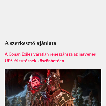
A szerkesztő ajánlata
A Conan Exiles váratlan reneszánsza az ingyenes
UE5-frissítésnek köszönhetően