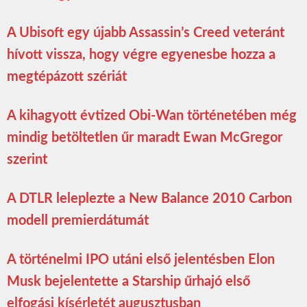
A Ubisoft egy újabb Assassin’s Creed veteránt
hívott vissza, hogy végre egyenesbe hozza a
megtépázott szériát
A kihagyott évtized Obi-Wan történetében még
mindig betöltetlen űr maradt Ewan McGregor
szerint
A DTLR leleplezte a New Balance 2010 Carbon
modell premierdátumát
A történelmi IPO utáni első jelentésben Elon
Musk bejelentette a Starship űrhajó első
elfogási kísérletét augusztusban