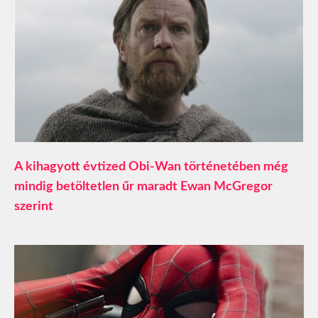
A kihagyott évtized Obi-Wan történetében még
mindig betöltetlen űr maradt Ewan McGregor
szerint