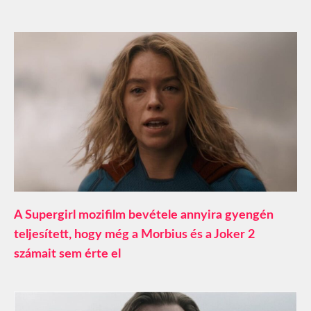
A Supergirl mozifilm bevétele annyira gyengén
teljesített, hogy még a Morbius és a Joker 2
számait sem érte el