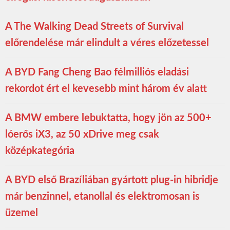
A The Walking Dead Streets of Survival
előrendelése már elindult a véres előzetessel
A BYD Fang Cheng Bao félmilliós eladási
rekordot ért el kevesebb mint három év alatt
A BMW embere lebuktatta, hogy jön az 500+
lóerős iX3, az 50 xDrive meg csak
középkategória
A BYD első Brazíliában gyártott plug-in hibridje
már benzinnel, etanollal és elektromosan is
üzemel