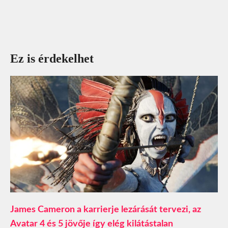
Ez is érdekelhet
James Cameron a karrierje lezárását tervezi, az
Avatar 4 és 5 jövője így elég kilátástalan