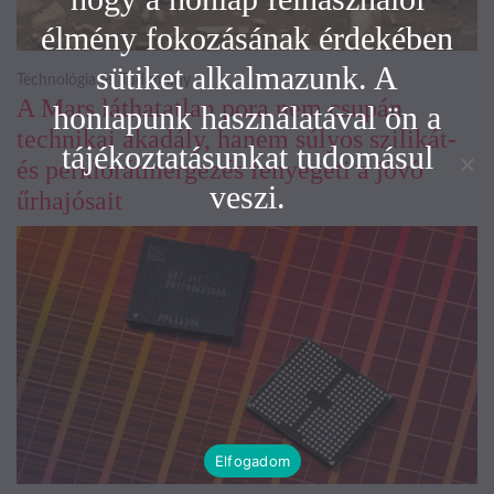
élmény fokozásának érdekében
sütiket alkalmazunk. A
Technológia és Tudomány
A Mars láthatatlan pora nem csupán
honlapunk használatával ön a
technikai akadály, hanem súlyos szilikát-
tájékoztatásunkat tudomásul
és perklorátmérgezés fenyegeti a jövő
veszi.
űrhajósait
Elfogadom