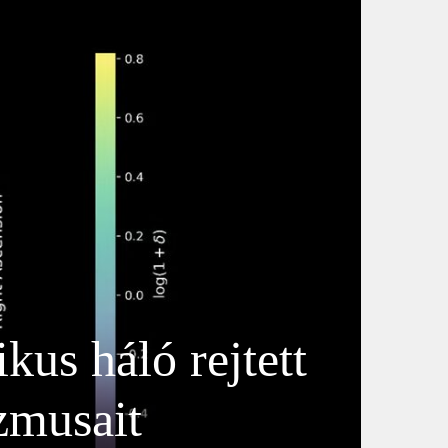
kus háló rejtett
zmusait