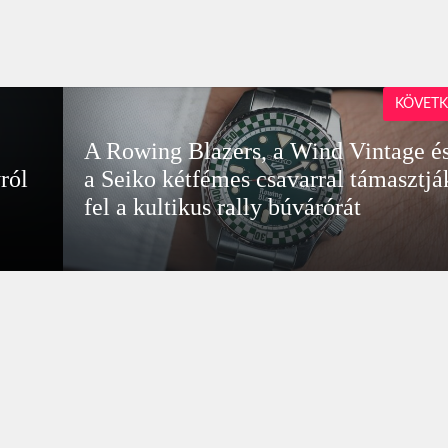
KÖVETK
A Rowing Blazers, a Wind Vintage é
ról
a Seiko kétfémes csavarral támasztjá
fel a kultikus rally búvárórát