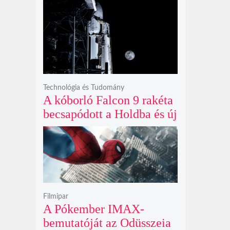
és prémium utastere
komoly belsőtéri ugrást
hoz
Technológia és Tudomány
A kóborló Falcon 9 rakéta
becsapódott a Holdba és új
krátert hagyott maga után
Filmipar
A Pókember IMAX-
bemutatóját az Odüsszeia