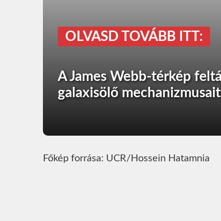
OLVASD TOVÁBB ITT:
A James Webb-térkép feltár
galaxisölő mechanizmusait
Főkép forrása: UCR/Hossein Hatamnia