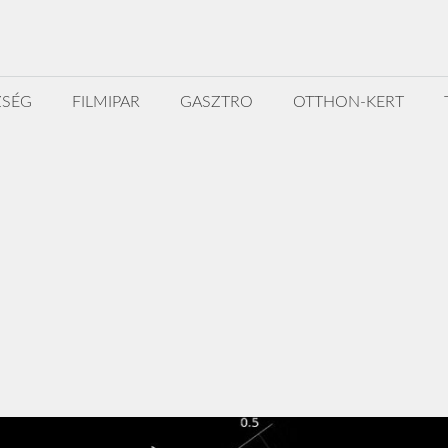
ZSÉG
FILMIPAR
GASZTRO
OTTHON-KERT