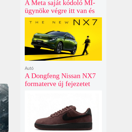
A Meta saját kódoló MI-
ügynöke végre itt van és
nem fél belenyúlni a
fájljaidba
Autó
A Dongfeng Nissan NX7
formaterve új fejezetet
nyit az N sorozat negyedik
modelljeként