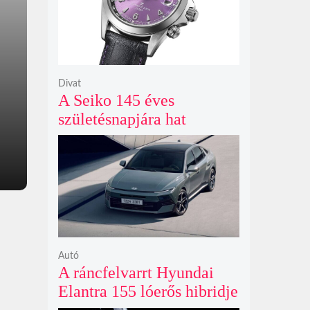
Divat
A Seiko 145 éves
születésnapjára hat
limitált kiadású Edo-lila
számlapos modellt hozott
ki
Autó
A ráncfelvarrt Hyundai
Elantra 155 lóerős hibridje