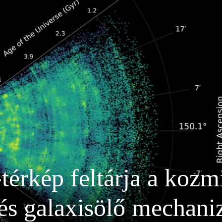
rkép feltárja a kozmi
 és galaxisölő mechani