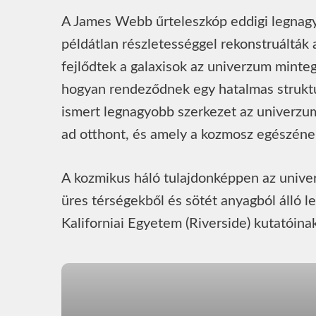
A James Webb űrteleszkóp eddigi legnag
példátlan részletességgel rekonstruálták a
fejlődtek a galaxisok az univerzum minteg
hogyan rendeződnek egy hatalmas struktú
ismert legnagyobb szerkezet az univerzu
ad otthont, és amely a kozmosz egészének
A kozmikus háló tulajdonképpen az univer
üres térségekből és sötét anyagból álló l
Kaliforniai Egyetem (Riverside) kutatóin