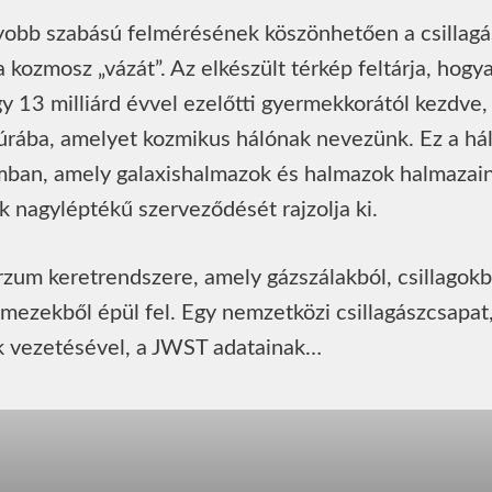
yobb szabású felmérésének köszönhetően a csillag
 kozmosz „vázát”. Az elkészült térkép feltárja, hogy
y 13 milliárd évvel ezelőtti gyermekkorától kezdve,
rába, amelyet kozmikus hálónak nevezünk. Ez a hál
mban, amely galaxishalmazok és halmazok halmazai
 nagyléptékű szerveződését rajzolja ki.
zum keretrendszere, amely gázszálakból, csillagokb
emezekből épül fel. Egy nemzetközi csillagászcsapat,
ak vezetésével, a JWST adatainak…