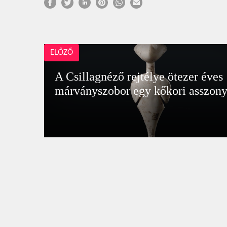
ELŐZŐ
A Csillagnéző rejtélye ötezer éves
márványszobor egy kőkori asszony