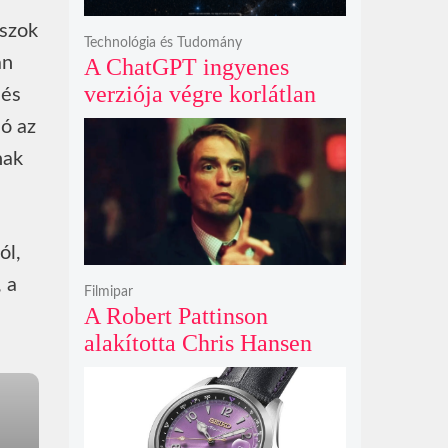
ászok
Technológia és Tudomány
an
A ChatGPT ingyenes
verziója végre korlátlan
 és
üzenetküldést kínál
ó az
minden felhasználó
nak
számára
ól,
 a
Filmipar
A Robert Pattinson
alakította Chris Hansen
sötét vadászatra indul a
Primetime előzetesében