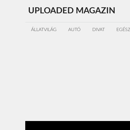
Kilépés
UPLOADED MAGAZIN
a
tartalomba
ÁLLATVILÁG
AUTÓ
DIVAT
EGÉS