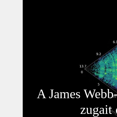
A James Webb-té
zugait