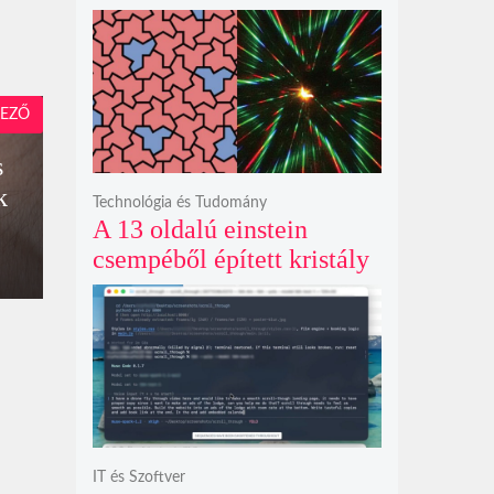
exkluzív vetítési
időszakának lejárta hozza
el
EZŐ
s
k
Technológia és Tudomány
A 13 oldalú einstein
csempéből épített kristály
példátlanul forgó
csillagmintát vetít a fény
polarizációjától függően
IT és Szoftver