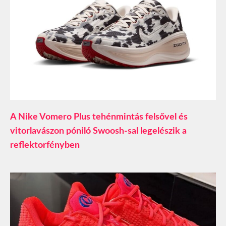
A Nike Vomero Plus tehénmintás felsővel és
vitorlavászon póniló Swoosh-sal legelészik a
reflektorfényben