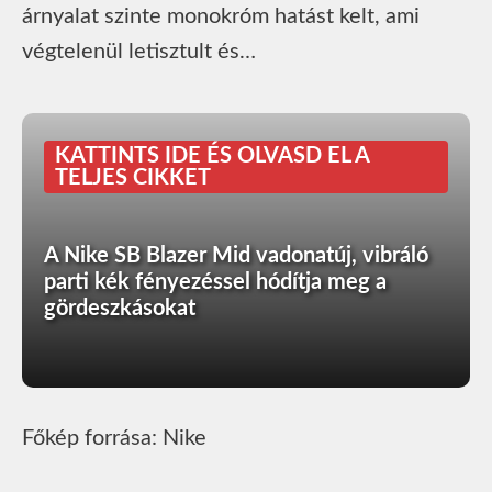
árnyalat szinte monokróm hatást kelt, ami
végtelenül letisztult és…
KATTINTS IDE ÉS OLVASD EL A
TELJES CIKKET
A Nike SB Blazer Mid vadonatúj, vibráló
parti kék fényezéssel hódítja meg a
gördeszkásokat
Főkép forrása: Nike