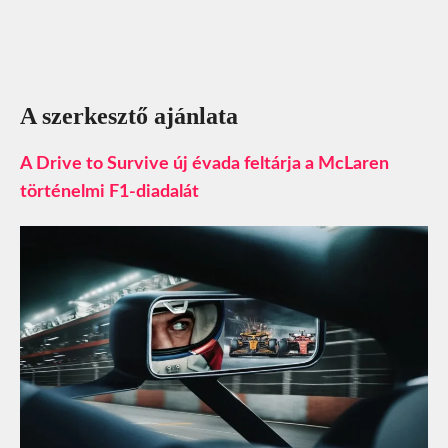
A szerkesztő ajánlata
A Drive to Survive új évada feltárja a McLaren
történelmi F1‑diadalát