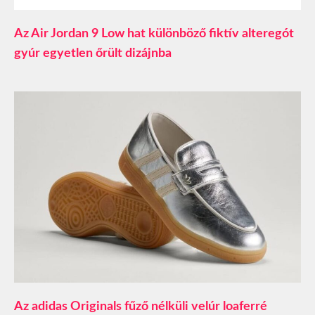
Az Air Jordan 9 Low hat különböző fiktív alteregót
gyúr egyetlen őrült dizájnba
Az adidas Originals fűző nélküli velúr loaferré