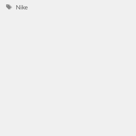
Címkék
Nike