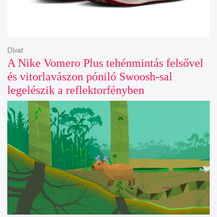
Divat
A Nike Vomero Plus tehénmintás felsővel
és vitorlavászon póniló Swoosh-sal
legelészik a reflektorfényben