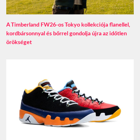
A Timberland FW26-os Tokyo kollekciója flanellel,
kordbársonnyal és bőrrel gondolja újra az időtlen
örökséget