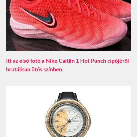
Itt az első fotó a Nike Caitlin 1 Hot Punch cipőjéről
brutálisan ütős színben