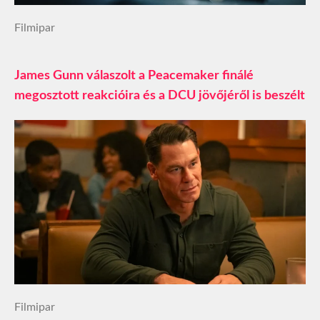
Filmipar
James Gunn válaszolt a Peacemaker finálé
megosztott reakcióira és a DCU jövőjéről is beszélt
Filmipar