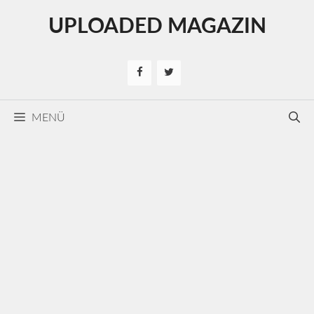
Kilépés
UPLOADED MAGAZIN
a
tartalomba
MENÜ