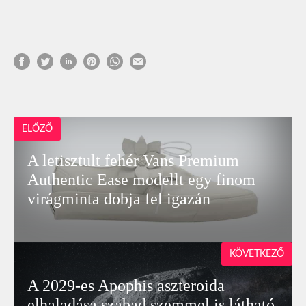
ELŐZŐ
A letisztult fehér Vans Premium
Authentic Ease modellt egy finom
virágminta dobja fel igazán
KÖVETKEZŐ
A 2029-es Apophis aszteroida
elhaladása szabad szemmel is látható