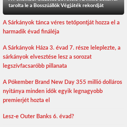
tarolta le a Bosszúállók Végjáték rekordját
A Sárkányok tánca véres tetőpontját hozza el a
harmadik évad fináléja
A Sárkányok Háza 3. évad 7. része leleplezte, a
sárkányok elvesztése lesz a sorozat
legszívfacsaróbb pillanata
A Pókember Brand New Day 355 millió dolláros
nyitánya minden idők egyik legnagyobb
premierjét hozta el
Lesz-e Outer Banks 6. évad?