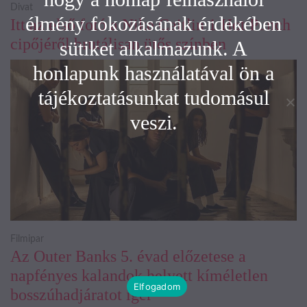
Divat
élmény fokozásának érdekében
Itt az első fotó a Nike Caitlin 1 Hot Punch
cipőjéről brutálisan ütős színben
sütiket alkalmazunk. A
honlapunk használatával ön a
tájékoztatásunkat tudomásul
veszi.
Filmipar
Az Outer Banks 5. évad előzetese a
napfényes kalandok helyett kíméletlen
Elfogadom
bosszúhadjáratot ígér