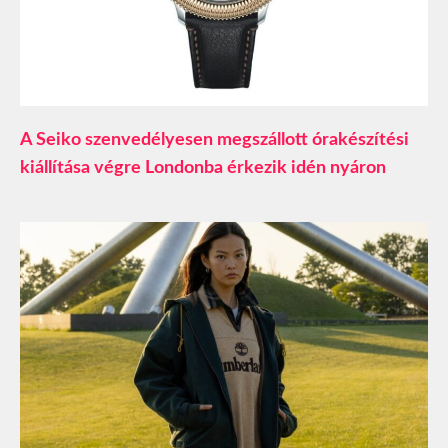
A Seiko szenvedélyesen megszállott órakészítési
kiállítása végre Londonba érkezik idén nyáron