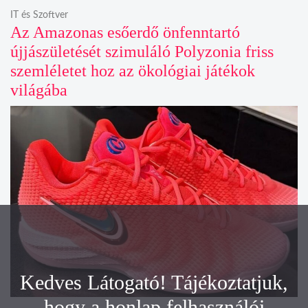
IT és Szoftver
Az Amazonas esőerdő önfenntartó
újjászületését szimuláló Polyzonia friss
szemléletet hoz az ökológiai játékok
világába
Kedves Látogató! Tájékoztatjuk,
hogy a honlap felhasználói