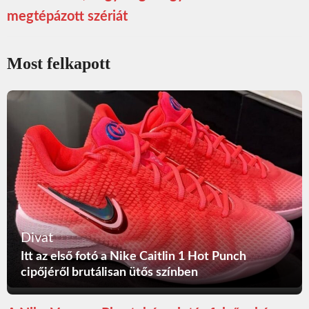
megtépázott szériát
Most felkapott
Divat
Itt az első fotó a Nike Caitlin 1 Hot Punch
cipőjéről brutálisan ütős színben