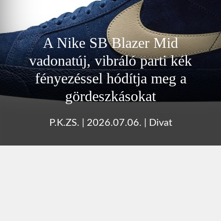
A Nike SB Blazer Mid
vadonatúj, vibráló parti kék
fényezéssel hódítja meg a
gördeszkásokat
P.K.ZS.
|
2026.07.06.
|
Divat