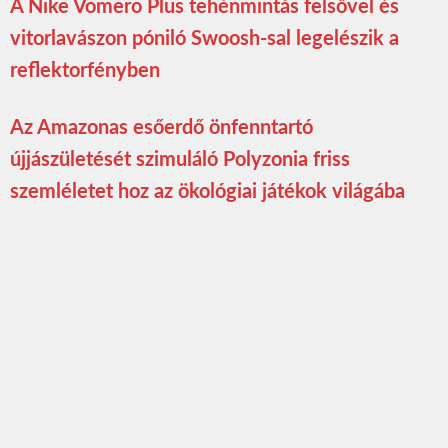
A Nike Vomero Plus tehénmintás felsővel és
vitorlavászon póniló Swoosh-sal legelészik a
reflektorfényben
Az Amazonas esőerdő önfenntartó
újjászületését szimuláló Polyzonia friss
szemléletet hoz az ökológiai játékok világába