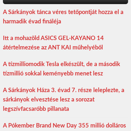
A Sárkányok tánca véres tetőpontját hozza el a
harmadik évad fináléja
Itt a mohazöld ASICS GEL-KAYANO 14
átértelmezése az ANT KAI műhelyéből
A tízmilliomodik Tesla elkészült, de a második
tízmillió sokkal keményebb menet lesz
A Sárkányok Háza 3. évad 7. része leleplezte, a
sárkányok elvesztése lesz a sorozat
legszívfacsaróbb pillanata
A Pókember Brand New Day 355 millió dolláros