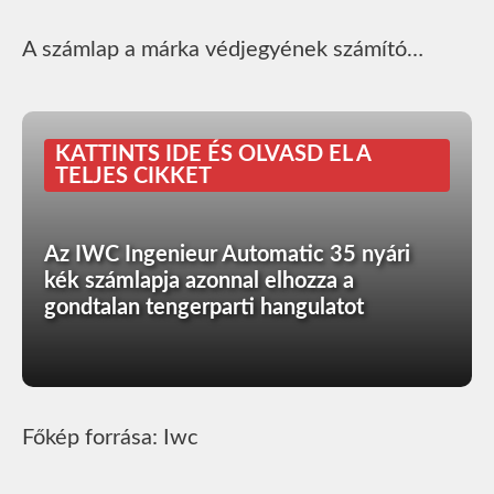
A számlap a márka védjegyének számító…
KATTINTS IDE ÉS OLVASD EL A
TELJES CIKKET
Az IWC Ingenieur Automatic 35 nyári
kék számlapja azonnal elhozza a
gondtalan tengerparti hangulatot
Főkép forrása: Iwc