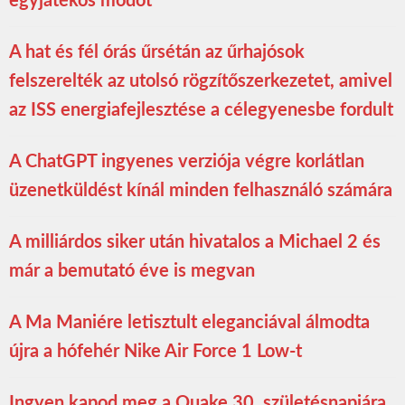
egyjátékos módot
A hat és fél órás űrsétán az űrhajósok
felszerelték az utolsó rögzítőszerkezetet, amivel
az ISS energiafejlesztése a célegyenesbe fordult
A ChatGPT ingyenes verziója végre korlátlan
üzenetküldést kínál minden felhasználó számára
A milliárdos siker után hivatalos a Michael 2 és
már a bemutató éve is megvan
A Ma Maniére letisztult eleganciával álmodta
újra a hófehér Nike Air Force 1 Low-t
Ingyen kapod meg a Quake 30. születésnapjára