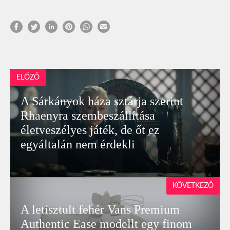
ELŐZŐ
A Sárkányok háza sztárja szerint
Rhaenyra szembeszállítása
életveszélyes játék, de őt ez
egyáltalán nem érdekli
KÖVETKEZŐ
A letisztult fehér Vans Premium
Authentic Ease modellt egy finom