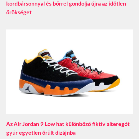
kordbársonnyal és bőrrel gondolja újra az időtlen
örökséget
Az Air Jordan 9 Low hat különböző fiktív alteregót
gyúr egyetlen őrült dizájnba