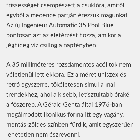
frissességet csempészett a csuklóra, amitől
egyből a medence partján érezzük magunkat.
Az új Ingenieur Automatic 35 Pool Blue
pontosan azt az életérzést hozza, amikor a
jéghideg víz csillog a napfényben.
A 35 milliméteres rozsdamentes acél tok nem
véletlenül lett ekkora. Ez a méret uniszex és
retró egyszerre, tökéletesen simul a mai
trendekhez, ahol a kisebb, letisztultabb óráké
a főszerep. A Gérald Genta által 1976-ban
megálmodott ikonikus forma itt egy vagány,
mentás-zöldes színben fürdik, amit egyszerűen
lehetetlen nem észrevenni.