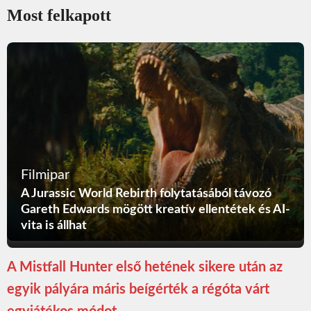
Most felkapott
Filmipar
A Jurassic World Rebirth folytatásából távozó
Gareth Edwards mögött kreatív ellentétek és AI-
vita is állhat
A Mistfall Hunter első hetének sikere után az
egyik pályára máris beígérték a régóta várt