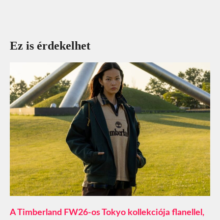
Ez is érdekelhet
A Timberland FW26-os Tokyo kollekciója flanellel,