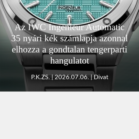
Az IWC Ingenieur Automatic
35 nyári kék számlapja azonnal
elhozza a gondtalan tengerparti
hangulatot
P.K.ZS.
|
2026.07.06.
|
Divat