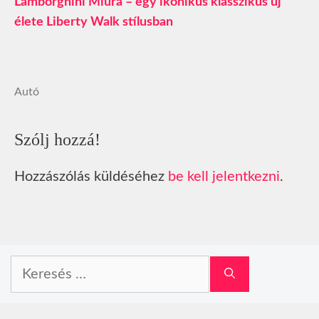
Lamborghini Miura – egy ikonikus klasszikus új
élete Liberty Walk stílusban
Autó
Szólj hozzá!
Hozzászólás küldéséhez
be kell jelentkezni
.
Keresés: