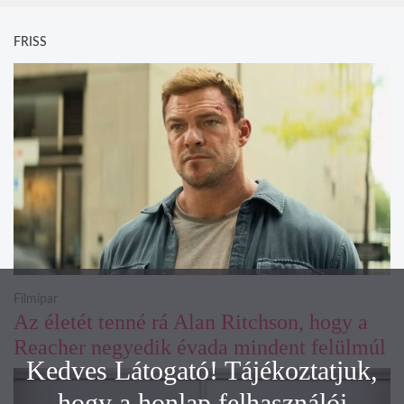
FRISS
Filmipar
Az életét tenné rá Alan Ritchson, hogy a
Reacher negyedik évada mindent felülmúl
Kedves Látogató! Tájékoztatjuk,
hogy a honlap felhasználói