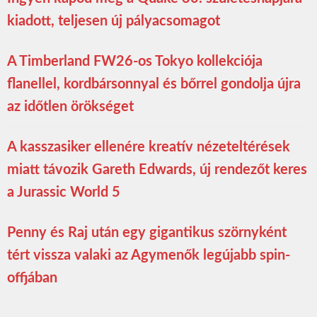
kiadott, teljesen új pályacsomagot
A Timberland FW26-os Tokyo kollekciója
flanellel, kordbársonnyal és bőrrel gondolja újra
az időtlen örökséget
A kasszasiker ellenére kreatív nézeteltérések
miatt távozik Gareth Edwards, új rendezőt keres
a Jurassic World 5
Penny és Raj után egy gigantikus szörnyként
tért vissza valaki az Agymenők legújabb spin-
offjában