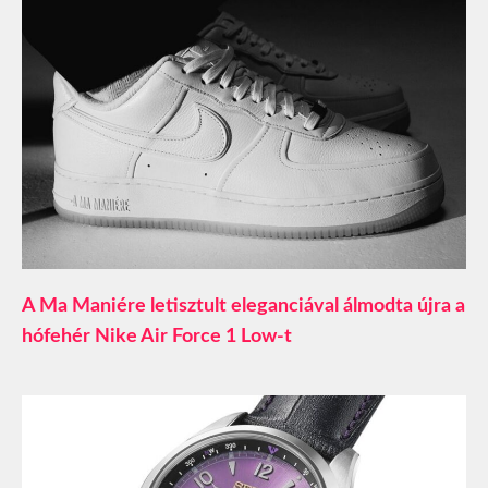
A Ma Maniére letisztult eleganciával álmodta újra a
hófehér Nike Air Force 1 Low-t