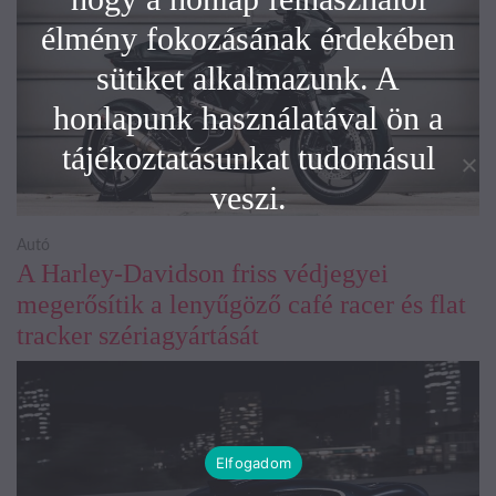
élmény fokozásának érdekében
sütiket alkalmazunk. A
honlapunk használatával ön a
tájékoztatásunkat tudomásul
veszi.
Autó
A Harley-Davidson friss védjegyei
megerősítik a lenyűgöző café racer és flat
tracker szériagyártását
Elfogadom