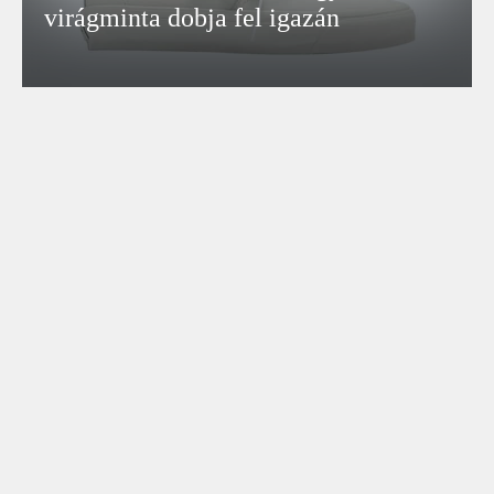
virágminta dobja fel igazán