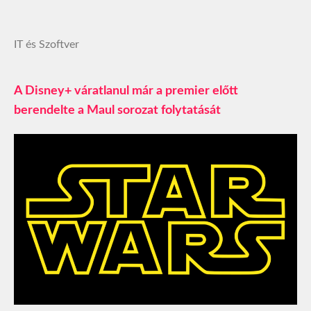
IT és Szoftver
A Disney+ váratlanul már a premier előtt
berendelte a Maul sorozat folytatását