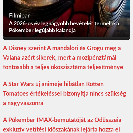
Filmipar
A 2026-os év legnagyobb bevételét termelte a
Pókember legújabb kalandja
A Disney szerint A mandalóri és Grogu meg a
Vaiana azért sikerek, mert a mozipénztárnál
fontosabb a teljes ökoszisztéma teljesítménye
A Star Wars új animéje hibátlan Rotten
Tomatoes értékeléssel bizonyítja nincs szükség
a nagyvászonra
A Pókember IMAX-bemutatóját az Odüsszeia
exkluzív vetítési időszakának lejárta hozza el