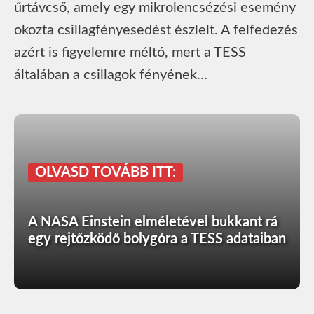
űrtávcső, amely egy mikrolencsézési esemény
okozta csillagfényesedést észlelt. A felfedezés
azért is figyelemre méltó, mert a TESS
általában a csillagok fényének…
OLVASD TOVÁBB ITT:
A NASA Einstein elméletével bukkant rá
egy rejtőzködő bolygóra a TESS adataiban