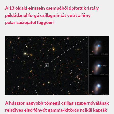
A 13 oldalú einstein csempéből épített kristály
példátlanul forgó csillagmintát vetít a fény
polarizációjától függően
A hússzor nagyobb tömegű csillag szupernóvájának
rejtélyes első fényét gamma-kitörés nélkül kapták