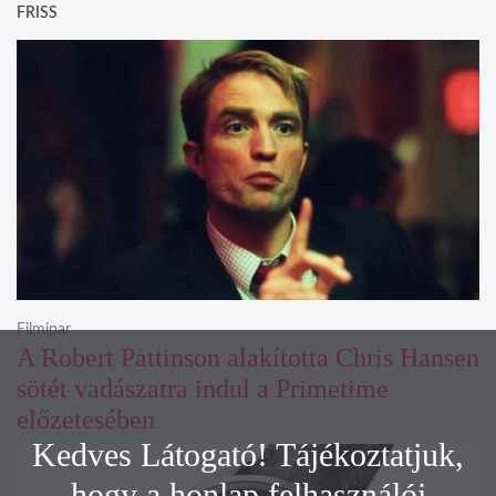
FRISS
Filmipar
A Robert Pattinson alakította Chris Hansen
sötét vadászatra indul a Primetime
előzetesében
Kedves Látogató! Tájékoztatjuk,
hogy a honlap felhasználói