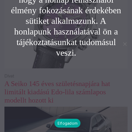
élmény fokozásának érdekében
sütiket alkalmazunk. A
honlapunk használatával ön a
tájékoztatásunkat tudomásul
veszi.
Divat
A Seiko 145 éves születésnapjára hat
limitált kiadású Edo-lila számlapos
modellt hozott ki
Elfogadom