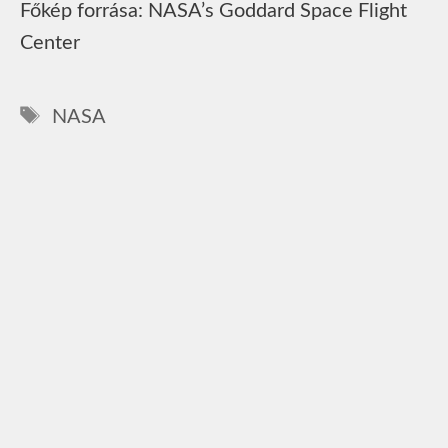
Főkép forrása: NASA’s Goddard Space Flight
Center
Címkék
NASA