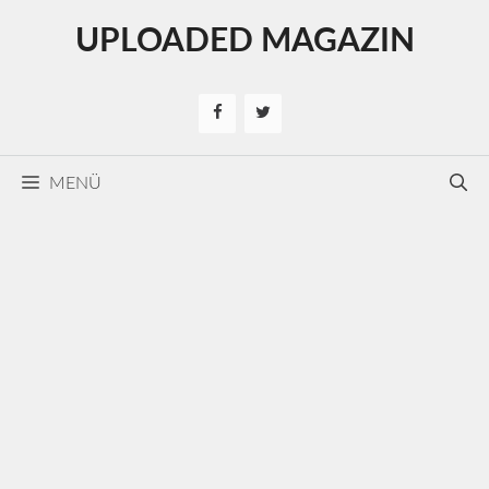
Kilépés
UPLOADED MAGAZIN
a
tartalomba
MENÜ