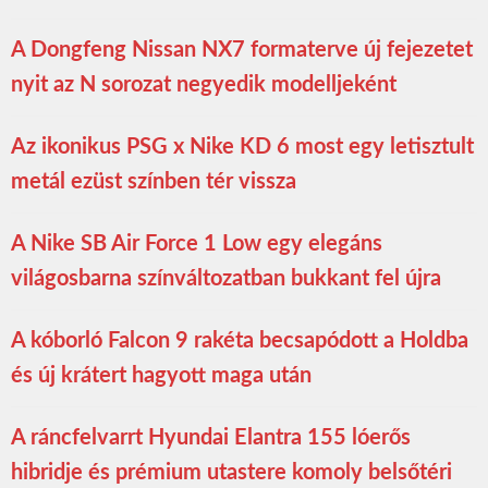
A Dongfeng Nissan NX7 formaterve új fejezetet
nyit az N sorozat negyedik modelljeként
Az ikonikus PSG x Nike KD 6 most egy letisztult
metál ezüst színben tér vissza
A Nike SB Air Force 1 Low egy elegáns
világosbarna színváltozatban bukkant fel újra
A kóborló Falcon 9 rakéta becsapódott a Holdba
és új krátert hagyott maga után
A ráncfelvarrt Hyundai Elantra 155 lóerős
hibridje és prémium utastere komoly belsőtéri