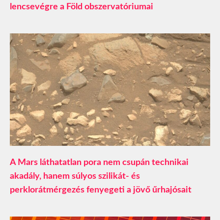
lencsevégre a Föld obszervatóriumai
A Mars láthatatlan pora nem csupán technikai
akadály, hanem súlyos szilikát- és
perklorátmérgezés fenyegeti a jövő űrhajósait