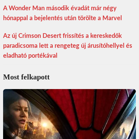
A Wonder Man második évadát már négy
hónappal a bejelentés után törölte a Marvel
Az új Crimson Desert frissítés a kereskedők
paradicsoma lett a rengeteg új árusítóhellyel és
eladható portékával
Most felkapott