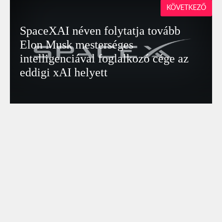
KÖVETKEZŐ
SpaceXAI néven folytatja tovább
Elon Musk mesterséges
intelligenciával foglalkozó cége az
eddigi xAI helyett