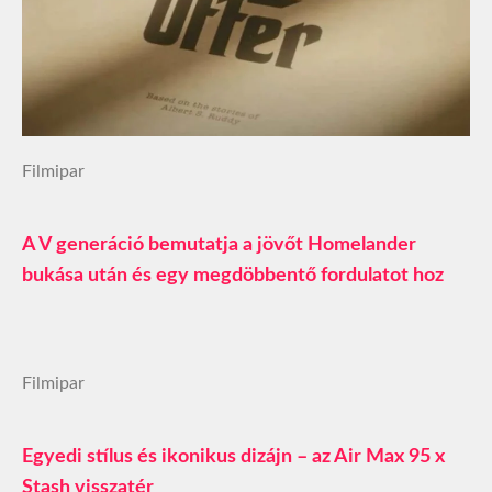
Filmipar
A V generáció bemutatja a jövőt Homelander
bukása után és egy megdöbbentő fordulatot hoz
Filmipar
Egyedi stílus és ikonikus dizájn – az Air Max 95 x
Stash visszatér