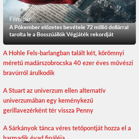
Filmipar
A Pókember előzetes bevétele 72 millió dollárral
tarolta le a Bosszúállók Végjáték rekordját
A Hohle Fels-barlangban talált két, körömnyi
méretű madárszobrocska 40 ezer éves művészi
bravúrról árulkodik
A Stuart az univerzum ellen alternatív
univerzumában egy keménykezű
gerillavezérként tér vissza Penny
A Sárkányok tánca véres tetőpontját hozza el a
harmadik évad fináléja