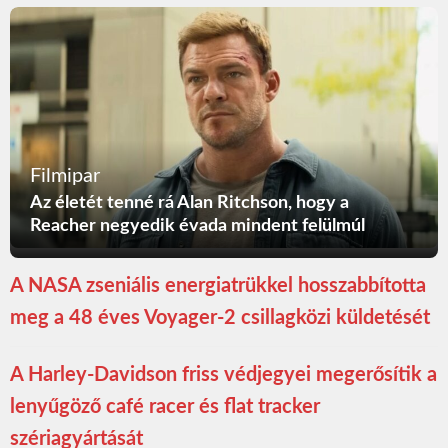
Filmipar
Az életét tenné rá Alan Ritchson, hogy a
Reacher negyedik évada mindent felülmúl
A NASA zseniális energiatrükkel hosszabbította
meg a 48 éves Voyager-2 csillagközi küldetését
A Harley-Davidson friss védjegyei megerősítik a
lenyűgöző café racer és flat tracker
szériagyártását