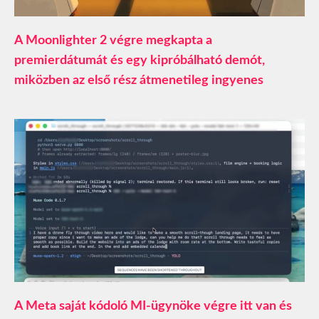
A Moonlighter 2 végre megkapta a
premierdátumát és egy kipróbálható demót,
miközben az első rész átmenetileg ingyenes
A Meta saját kódoló MI-ügynöke végre itt van és