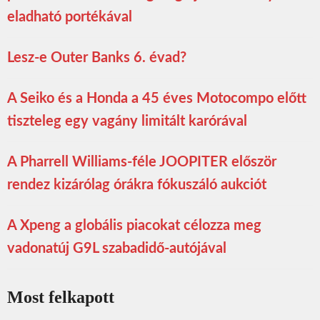
eladható portékával
Lesz-e Outer Banks 6. évad?
A Seiko és a Honda a 45 éves Motocompo előtt
tiszteleg egy vagány limitált karórával
A Pharrell Williams-féle JOOPITER először
rendez kizárólag órákra fókuszáló aukciót
A Xpeng a globális piacokat célozza meg
vadonatúj G9L szabadidő-autójával
Most felkapott