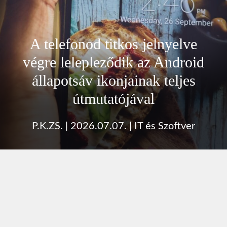
A telefonod titkos jelnyelve
végre lelepleződik az Android
állapotsáv ikonjainak teljes
útmutatójával
P.K.ZS.
|
2026.07.07.
|
IT és Szoftver