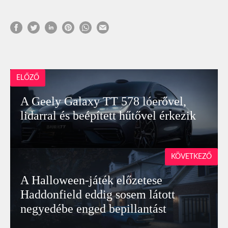
ELŐZŐ
A Geely Galaxy TT 578 lóerővel,
lidarral és beépített hűtővel érkezik
KÖVETKEZŐ
A Halloween-játék előzetese
Haddonfield eddig sosem látott
negyedébe enged bepillantást