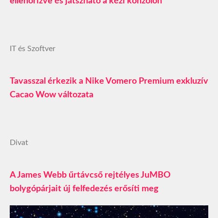
ellenőrizve és játszható a kézi konzolon
IT és Szoftver
Tavasszal érkezik a Nike Vomero Premium exkluzív
Cacao Wow változata
Divat
A James Webb űrtávcső rejtélyes JuMBO
bolygópárjait új felfedezés erősíti meg