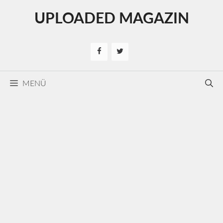
Kilépés
UPLOADED MAGAZIN
a
tartalomba
MENÜ