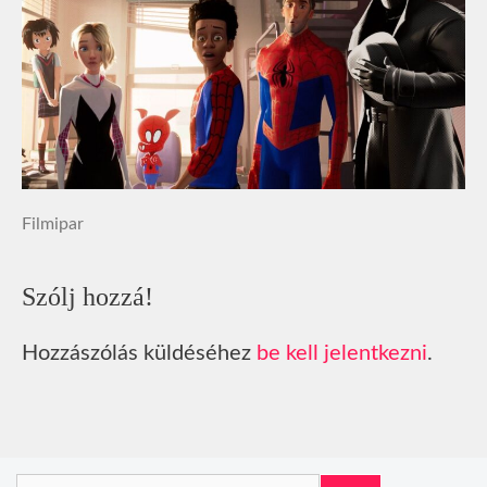
Filmipar
Szólj hozzá!
Hozzászólás küldéséhez
be kell jelentkezni
.