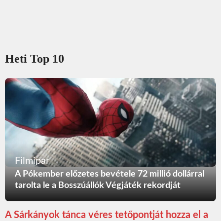
Heti Top 10
Filmipar
A Pókember előzetes bevétele 72 millió dollárral
tarolta le a Bosszúállók Végjáték rekordját
A Sárkányok tánca véres tetőpontját hozza el a