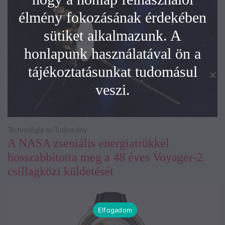
élmény fokozásának érdekében
sütiket alkalmazunk. A
honlapunk használatával ön a
tájékoztatásunkat tudomásul
veszi.
Technológia és Tudomány
A NASA zseniális energiatrükkel
hosszabbította meg a 48 éves Voyager-2
csillagközi küldetését
Elfogadom