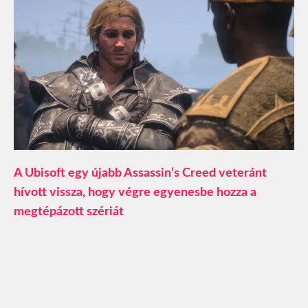
A Ubisoft egy újabb Assassin’s Creed veteránt
hívott vissza, hogy végre egyenesbe hozza a
megtépázott szériát