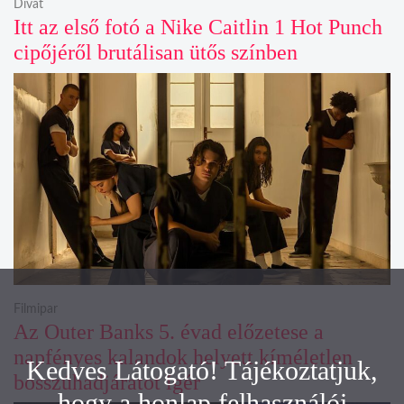
Divat
Itt az első fotó a Nike Caitlin 1 Hot Punch
cipőjéről brutálisan ütős színben
Filmipar
Az Outer Banks 5. évad előzetese a
napfényes kalandok helyett kíméletlen
Kedves Látogató! Tájékoztatjuk,
bosszúhadjáratot ígér
hogy a honlap felhasználói