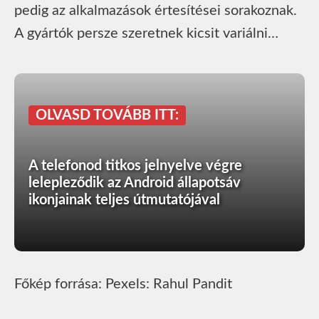
pedig az alkalmazások értesítései sorakoznak.
A gyártók persze szeretnek kicsit variálni…
OLVASD TOVÁBB ITT:
A telefonod titkos jelnyelve végre
lelepleződik az Android állapotsáv
ikonjainak teljes útmutatójával
Főkép forrása: Pexels: Rahul Pandit