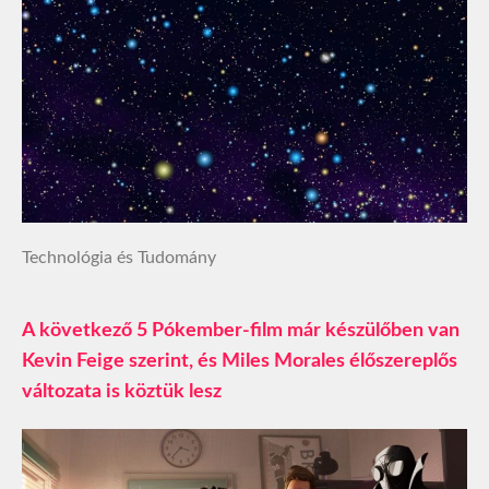
Technológia és Tudomány
A következő 5 Pókember-film már készülőben van
Kevin Feige szerint, és Miles Morales élőszereplős
változata is köztük lesz