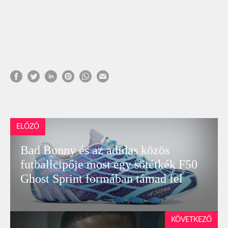
ELŐZŐ
Bad Bunny és az adidas közös
futballcipője most egy sötétkék F50
Ghost Sprint formában támad fel
KÖVETKEZŐ