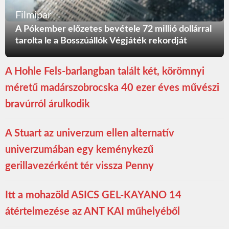
Filmipar
A Pókember előzetes bevétele 72 millió dollárral
tarolta le a Bosszúállók Végjáték rekordját
A Hohle Fels-barlangban talált két, körömnyi
méretű madárszobrocska 40 ezer éves művészi
bravúrról árulkodik
A Stuart az univerzum ellen alternatív
univerzumában egy keménykezű
gerillavezérként tér vissza Penny
Itt a mohazöld ASICS GEL-KAYANO 14
átértelmezése az ANT KAI műhelyéből