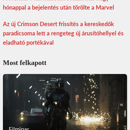
hónappal a bejelentés után törölte a Marvel
Az új Crimson Desert frissítés a kereskedők
paradicsoma lett a rengeteg új árusítóhellyel és
eladható portékával
Most felkapott
Filmipar