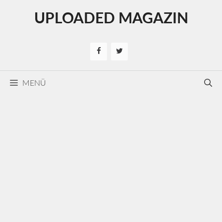
Kilépés
UPLOADED MAGAZIN
a
tartalomba
MENÜ