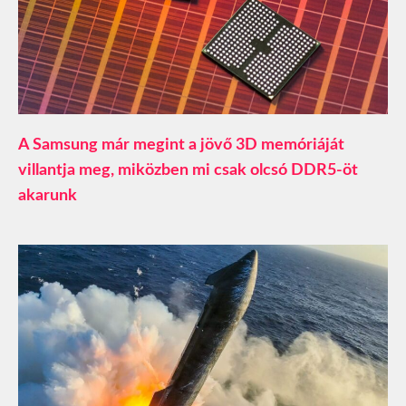
A Samsung már megint a jövő 3D memóriáját
villantja meg, miközben mi csak olcsó DDR5-öt
akarunk