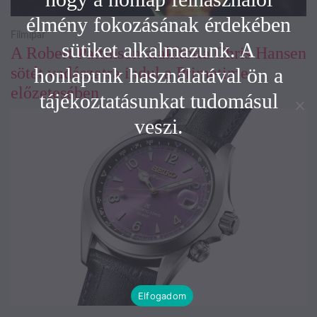
élmény fokozásának érdekében
Filmipar
sütiket alkalmazunk. A
A Robert Pattinson alakította Chris Hansen
sötét vadászatra indul a Primetime
honlapunk használatával ön a
előzetesében
tájékoztatásunkat tudomásul
veszi.
Elfogadom