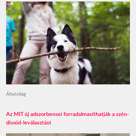
Állatvilág
Az MIT új adszorbensei forradalmasíthatják a szén-
dioxid-leválasztást