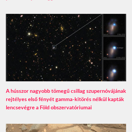
A hússzor nagyobb tömegű csillag szupernóvájának
rejtélyes első fényét gamma-kitörés nélkül kapták
lencsevégre a Föld obszervatóriumai