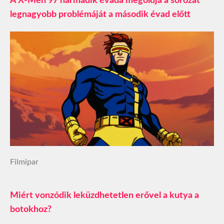
A X-Men 97 harmadik évada megoldja a sorozat
legnagyobb problémáját a második évad előtt
Filmipar
Miért vonzódik leküzdhetetlen erővel a kutya a
botokhoz?