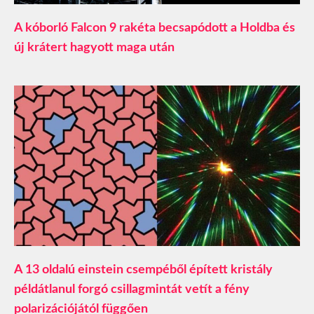
A kóborló Falcon 9 rakéta becsapódott a Holdba és
új krátert hagyott maga után
A 13 oldalú einstein csempéből épített kristály
példátlanul forgó csillagmintát vetít a fény
polarizációjától függően