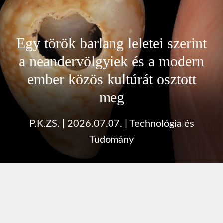
Egy török barlang leletei szerint
a neandervölgyiek és a modern
ember közös kultúrát osztott
meg
P.K.ZS.
|
2026.07.07.
|
Technológia és
Tudomány