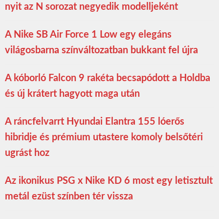
nyit az N sorozat negyedik modelljeként
A Nike SB Air Force 1 Low egy elegáns
világosbarna színváltozatban bukkant fel újra
A kóborló Falcon 9 rakéta becsapódott a Holdba
és új krátert hagyott maga után
A ráncfelvarrt Hyundai Elantra 155 lóerős
hibridje és prémium utastere komoly belsőtéri
ugrást hoz
Az ikonikus PSG x Nike KD 6 most egy letisztult
metál ezüst színben tér vissza