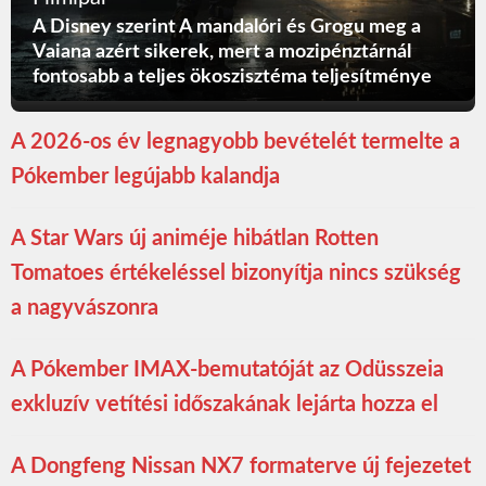
A Disney szerint A mandalóri és Grogu meg a
Vaiana azért sikerek, mert a mozipénztárnál
fontosabb a teljes ökoszisztéma teljesítménye
A 2026-os év legnagyobb bevételét termelte a
Pókember legújabb kalandja
A Star Wars új animéje hibátlan Rotten
Tomatoes értékeléssel bizonyítja nincs szükség
a nagyvászonra
A Pókember IMAX-bemutatóját az Odüsszeia
exkluzív vetítési időszakának lejárta hozza el
A Dongfeng Nissan NX7 formaterve új fejezetet