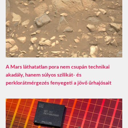
A Mars láthatatlan pora nem csupán technikai
akadály, hanem súlyos szilikát- és
perklorátmérgezés fenyegeti a jövő űrhajósait