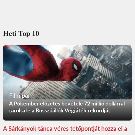
Heti Top 10
Filmipar
A Pókember előzetes bevétele 72 millió dollárral
tarolta le a Bosszúállók Végjáték rekordját
A Sárkányok tánca véres tetőpontját hozza el a