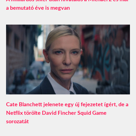
a bemutató éve is megvan
Cate Blanchett jelenete egy új fejezetet ígért, de a
Netflix törölte David Fincher Squid Game
sorozatát