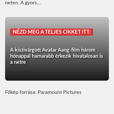
neten. A gyors…
NÉZD MEG A TELJES CIKKET ITT:
A kiszivárgott Avatar Aang-film három
hónappal hamarabb érkezik hivatalosan is
a netre
Főkép forrása: Paramount Pictures