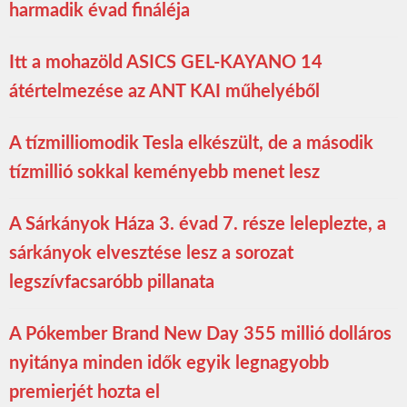
harmadik évad fináléja
Itt a mohazöld ASICS GEL-KAYANO 14
átértelmezése az ANT KAI műhelyéből
A tízmilliomodik Tesla elkészült, de a második
tízmillió sokkal keményebb menet lesz
A Sárkányok Háza 3. évad 7. része leleplezte, a
sárkányok elvesztése lesz a sorozat
legszívfacsaróbb pillanata
A Pókember Brand New Day 355 millió dolláros
nyitánya minden idők egyik legnagyobb
premierjét hozta el