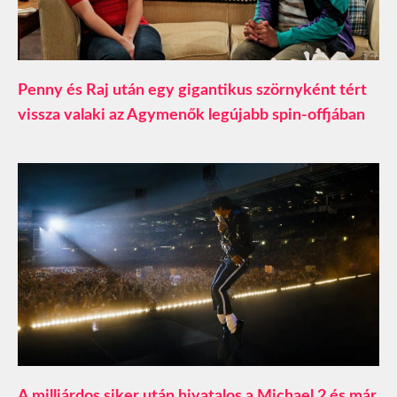
Penny és Raj után egy gigantikus szörnyként tért
vissza valaki az Agymenők legújabb spin-offjában
A milliárdos siker után hivatalos a Michael 2 és már