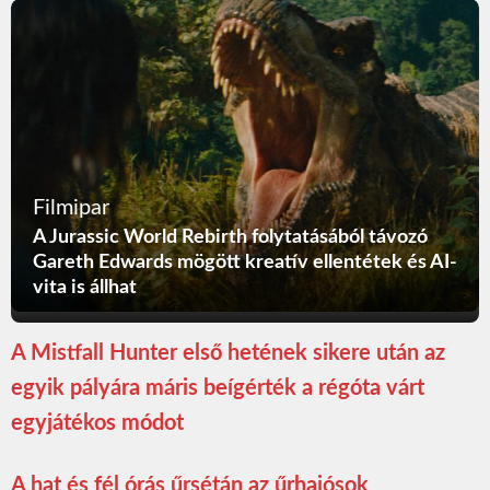
Filmipar
A Jurassic World Rebirth folytatásából távozó
Gareth Edwards mögött kreatív ellentétek és AI-
vita is állhat
A Mistfall Hunter első hetének sikere után az
egyik pályára máris beígérték a régóta várt
egyjátékos módot
A hat és fél órás űrsétán az űrhajósok