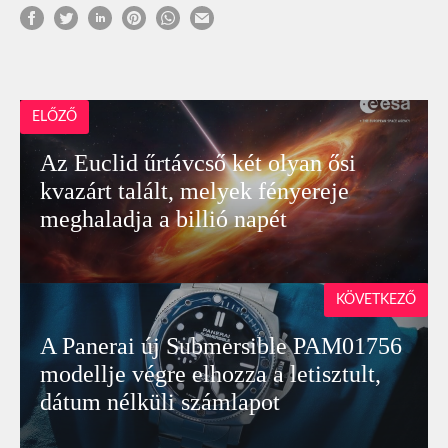
ELŐZŐ
Az Euclid űrtávcső két olyan ősi
kvazárt talált, melyek fényereje
meghaladja a billió napét
KÖVETKEZŐ
A Panerai új Submersible PAM01756
modellje végre elhozza a letisztult,
dátum nélküli számlapot