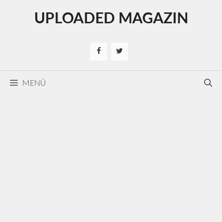
Kilépés
UPLOADED MAGAZIN
a
tartalomba
MENÜ