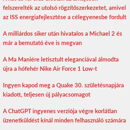
felszerelték az utolsó rögzítőszerkezetet, amivel
az ISS energiafejlesztése a célegyenesbe fordult
A milliárdos siker után hivatalos a Michael 2 és
már a bemutató éve is megvan
A Ma Maniére letisztult eleganciával álmodta
újra a hófehér Nike Air Force 1 Low-t
Ingyen kapod meg a Quake 30. születésnapjára
kiadott, teljesen új pályacsomagot
A ChatGPT ingyenes verziója végre korlátlan
üzenetküldést kínál minden felhasználó számára