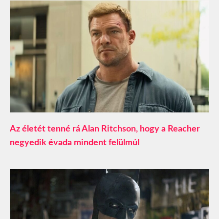
Az életét tenné rá Alan Ritchson, hogy a Reacher
negyedik évada mindent felülmúl