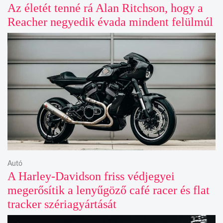
Az életét tenné rá Alan Ritchson, hogy a
Reacher negyedik évada mindent felülmúl
Autó
A Harley-Davidson friss védjegyei
megerősítik a lenyűgöző café racer és flat
tracker szériagyártását