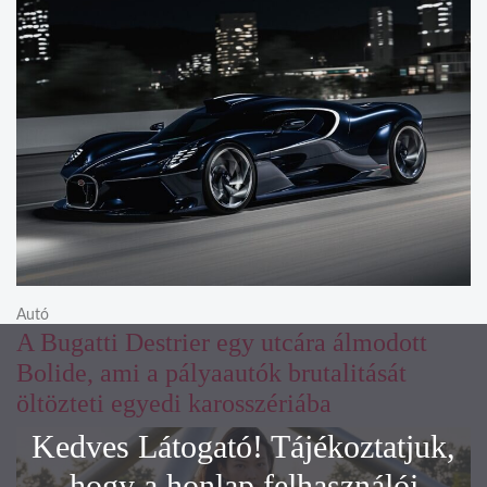
Autó
A Bugatti Destrier egy utcára álmodott
Bolide, ami a pályaautók brutalitását
öltözteti egyedi karosszériába
Kedves Látogató! Tájékoztatjuk,
hogy a honlap felhasználói