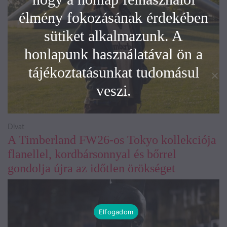
élmény fokozásának érdekében
sütiket alkalmazunk. A
honlapunk használatával ön a
tájékoztatásunkat tudomásul
veszi.
Divat
A Timberland FW26-os Tokyo kollekciója
flanellel, kordbársonnyal és bőrrel
gondolja újra az időtlen örökséget
Elfogadom