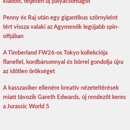
kiadott, teljesen új pályacsomagot
Penny és Raj után egy gigantikus szörnyként
tért vissza valaki az Agymenők legújabb spin-
offjában
A Timberland FW26-os Tokyo kollekciója
flanellel, kordbársonnyal és bőrrel gondolja újra
az időtlen örökséget
A kasszasiker ellenére kreatív nézeteltérések
miatt távozik Gareth Edwards, új rendezőt keres
a Jurassic World 5