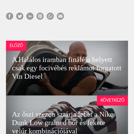
ELŐZŐ
A Halálos iramban fináléja helyett
csak egy focivébés reklámot forgatott
Vin Diesel
KÖVETKEZŐ
Az őszi szezon sztárja lehet a Nike
Dunk Low grained bőr és fekete
velúr kombinációjával