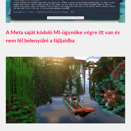
A Meta saját kódoló MI-ügynöke végre itt van és
nem fél belenyúlni a fájljaidba