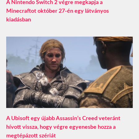
A Nintendo Switch 2 végre megkapja a
Minecraftot október 27-én egy látványos
kiadásban
A Ubisoft egy újabb Assassin’s Creed veteránt
hívott vissza, hogy végre egyenesbe hozza a
megtépázott szériát