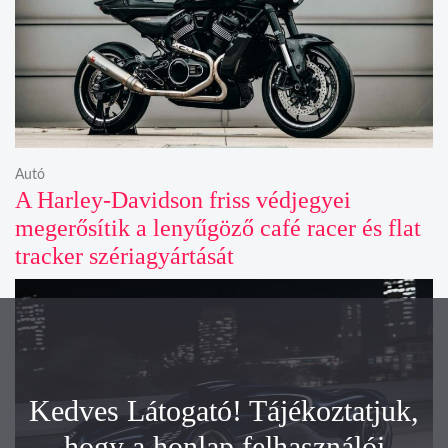
Autó
A Harley-Davidson friss védjegyei
megerősítik a lenyűgöző café racer és flat
tracker szériagyártását
Kedves Látogató! Tájékoztatjuk,
hogy a honlap felhasználói