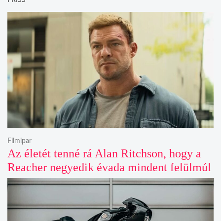
FRISS
Filmipar
Az életét tenné rá Alan Ritchson, hogy a
Reacher negyedik évada mindent felülmúl