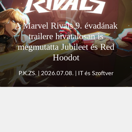
A Marvel Rivals 9. évadának
trailere hivatalosan is
megmutatta Jubileet és Red
Hoodot
P.K.ZS.
|
2026.07.08.
|
IT és Szoftver