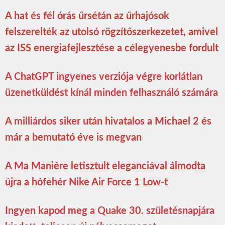
A hat és fél órás űrsétán az űrhajósok
felszerelték az utolsó rögzítőszerkezetet, amivel
az ISS energiafejlesztése a célegyenesbe fordult
A ChatGPT ingyenes verziója végre korlátlan
üzenetküldést kínál minden felhasználó számára
A milliárdos siker után hivatalos a Michael 2 és
már a bemutató éve is megvan
A Ma Maniére letisztult eleganciával álmodta
újra a hófehér Nike Air Force 1 Low-t
Ingyen kapod meg a Quake 30. születésnapjára