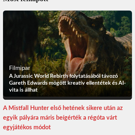
Filmipar
A Jurassic World Rebirth folytatásából távozó
Gareth Edwards mögött kreatív ellentétek és AI-
vita is állhat
A Mistfall Hunter első hetének sikere után az
egyik pályára máris beígérték a régóta várt
egyjátékos módot