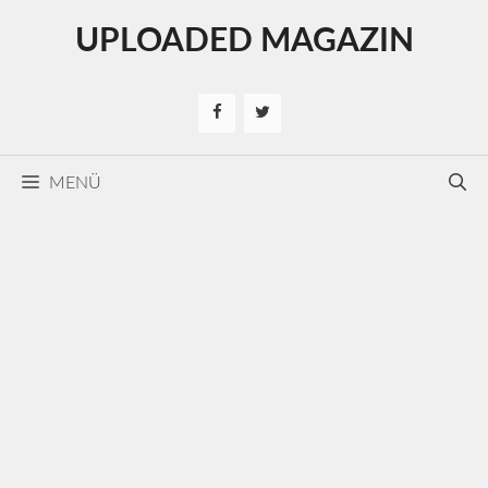
Kilépés
UPLOADED MAGAZIN
a
tartalomba
MENÜ