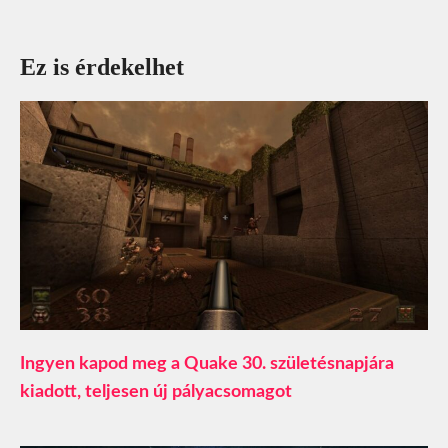
Ez is érdekelhet
Ingyen kapod meg a Quake 30. születésnapjára
kiadott, teljesen új pályacsomagot