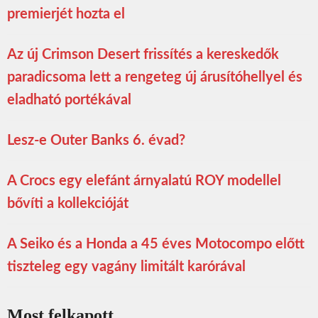
premierjét hozta el
Az új Crimson Desert frissítés a kereskedők
paradicsoma lett a rengeteg új árusítóhellyel és
eladható portékával
Lesz-e Outer Banks 6. évad?
A Crocs egy elefánt árnyalatú ROY modellel
bővíti a kollekcióját
A Seiko és a Honda a 45 éves Motocompo előtt
tiszteleg egy vagány limitált karórával
Most felkapott