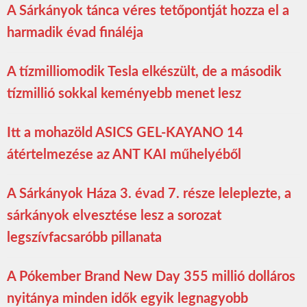
A Sárkányok tánca véres tetőpontját hozza el a
harmadik évad fináléja
A tízmilliomodik Tesla elkészült, de a második
tízmillió sokkal keményebb menet lesz
Itt a mohazöld ASICS GEL-KAYANO 14
átértelmezése az ANT KAI műhelyéből
A Sárkányok Háza 3. évad 7. része leleplezte, a
sárkányok elvesztése lesz a sorozat
legszívfacsaróbb pillanata
A Pókember Brand New Day 355 millió dolláros
nyitánya minden idők egyik legnagyobb