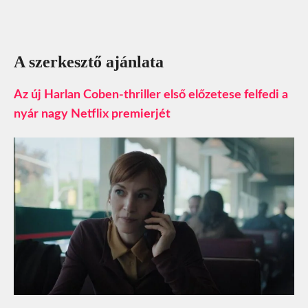
A szerkesztő ajánlata
Az új Harlan Coben-thriller első előzetese felfedi a
nyár nagy Netflix premierjét