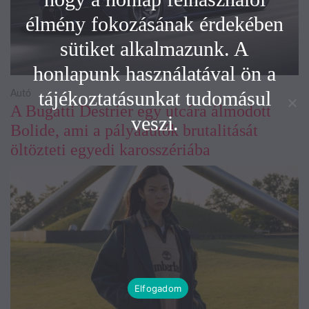
élmény fokozásának érdekében
sütiket alkalmazunk. A
honlapunk használatával ön a
tájékoztatásunkat tudomásul
Autó
A Bugatti Destrier egy utcára álmodott
veszi.
Bolide, ami a pályaautók brutalitását
öltözteti egyedi karosszériába
Elfogadom