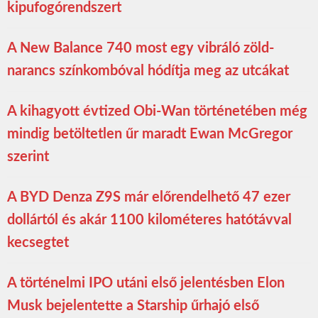
kipufogórendszert
A New Balance 740 most egy vibráló zöld-
narancs színkombóval hódítja meg az utcákat
A kihagyott évtized Obi-Wan történetében még
mindig betöltetlen űr maradt Ewan McGregor
szerint
A BYD Denza Z9S már előrendelhető 47 ezer
dollártól és akár 1100 kilométeres hatótávval
kecsegtet
A történelmi IPO utáni első jelentésben Elon
Musk bejelentette a Starship űrhajó első