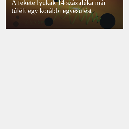
A fekete lyukak 14 százaléka már
túlélt egy korábbi egyesülést