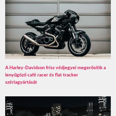
A Harley-Davidson friss védjegyei megerősítik a
lenyűgöző café racer és flat tracker
szériagyártását