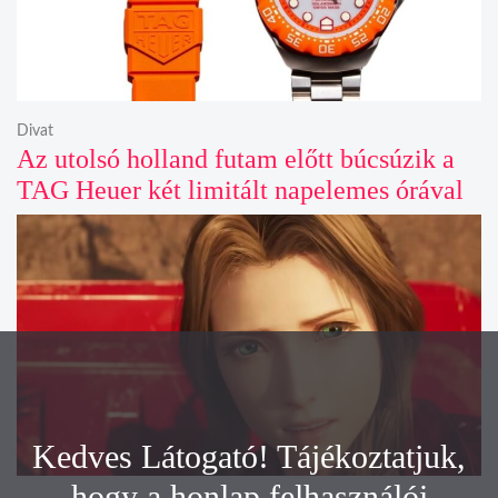
Divat
Az utolsó holland futam előtt búcsúzik a
TAG Heuer két limitált napelemes órával
Kedves Látogató! Tájékoztatjuk,
hogy a honlap felhasználói