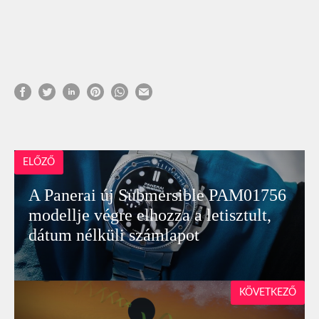
ELŐZŐ
A Panerai új Submersible PAM01756
modellje végre elhozza a letisztult,
dátum nélküli számlapot
KÖVETKEZŐ