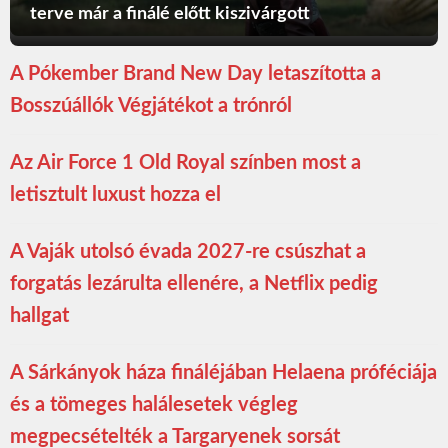
terve már a finálé előtt kiszivárgott
A Pókember Brand New Day letaszította a
Bosszúállók Végjátékot a trónról
Az Air Force 1 Old Royal színben most a
letisztult luxust hozza el
A Vaják utolsó évada 2027-re csúszhat a
forgatás lezárulta ellenére, a Netflix pedig
hallgat
A Sárkányok háza fináléjában Helaena próféciája
és a tömeges halálesetek végleg
megpecsételték a Targaryenek sorsát