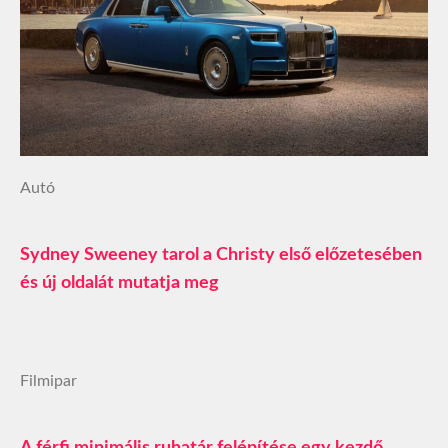
Autó
Sydney Sweeney tarol a Christy első előzetesében
és új oldalát mutatja meg
Filmipar
A férfi minimális ruhatár felépítése egy kezdő