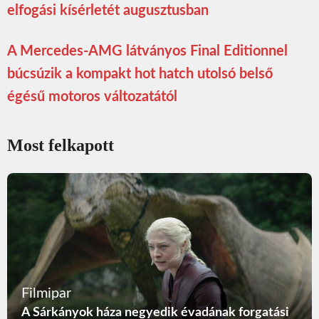
elfogási kísérletét augusztusban
A Mercedes-AMG látványos Final Editionnel
búcsúzik a kompakt hot hatch utolsó belső
égésű motoros változatától
Most felkapott
Filmipar
A Sárkányok háza negyedik évadának forgatási