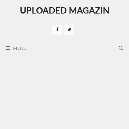
Kilépés
UPLOADED MAGAZIN
a
tartalomba
MENÜ