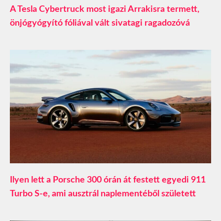
A Tesla Cybertruck most igazi Arrakisra termett,
önjógyógyító fóliával vált sivatagi ragadozóvá
Ilyen lett a Porsche 300 órán át festett egyedi 911
Turbo S-e, ami ausztrál naplementéből született