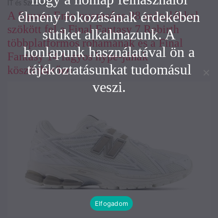
IT és Szoftver
élmény fokozásának érdekében
A Square Enix nyeresége 88 százalékkal
szökött fel a Final Fantasy 7 Rebirth
sütiket alkalmazunk. A
többplatformos rohamának és a Final
honlapunk használatával ön a
Fantasy 14 fagyos hype-jának
tájékoztatásunkat tudomásul
köszönhetően
veszi.
Elfogadom