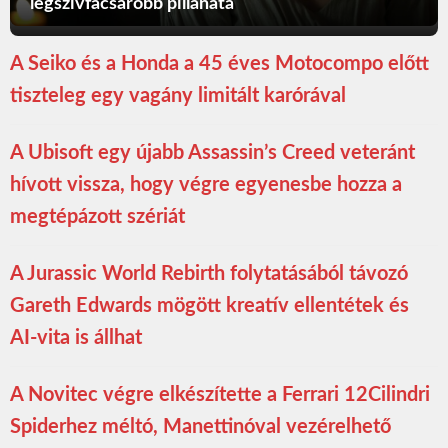
legszívfacsaróbb pillanata
A Seiko és a Honda a 45 éves Motocompo előtt
tiszteleg egy vagány limitált karórával
A Ubisoft egy újabb Assassin’s Creed veteránt
hívott vissza, hogy végre egyenesbe hozza a
megtépázott szériát
A Jurassic World Rebirth folytatásából távozó
Gareth Edwards mögött kreatív ellentétek és
AI-vita is állhat
A Novitec végre elkészítette a Ferrari 12Cilindri
Spiderhez méltó, Manettinóval vezérelhető