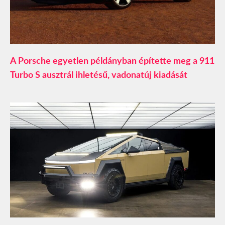
A Porsche egyetlen példányban építette meg a 911
Turbo S ausztrál ihletésű, vadonatúj kiadását