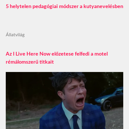
5 helytelen pedagógiai módszer a kutyanevelésben
Állatvilág
Az I Live Here Now előzetese felfedi a motel
rémálomszerű titkait