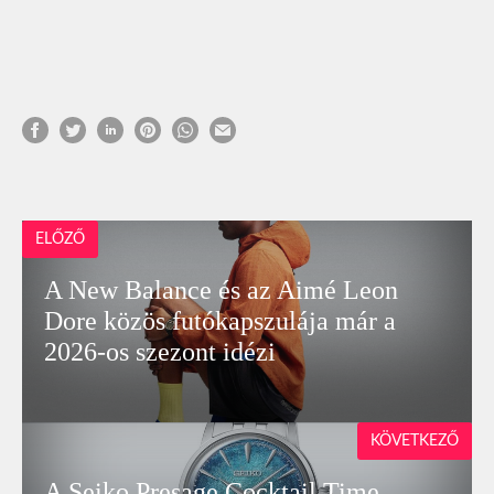
ELŐZŐ
A New Balance és az Aimé Leon
Dore közös futókapszulája már a
2026-os szezont idézi
KÖVETKEZŐ
A Seiko Presage Cocktail Time