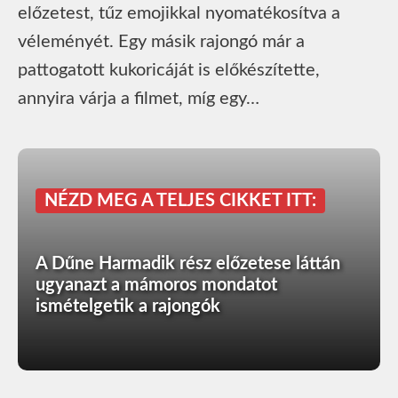
előzetest, tűz emojikkal nyomatékosítva a
véleményét. Egy másik rajongó már a
pattogatott kukoricáját is előkészítette,
annyira várja a filmet, míg egy…
NÉZD MEG A TELJES CIKKET ITT:
A Dűne Harmadik rész előzetese láttán
ugyanazt a mámoros mondatot
ismételgetik a rajongók