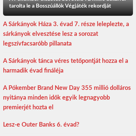
tarolta le a Bosszúállók Végjáték rekordját
A Sárkányok Háza 3. évad 7. része leleplezte, a
sárkányok elvesztése lesz a sorozat
legszívfacsaróbb pillanata
A Sárkányok tánca véres tetőpontját hozza el a
harmadik évad fináléja
A Pókember Brand New Day 355 millió dolláros
nyitánya minden idők egyik legnagyobb
premierjét hozta el
Lesz-e Outer Banks 6. évad?