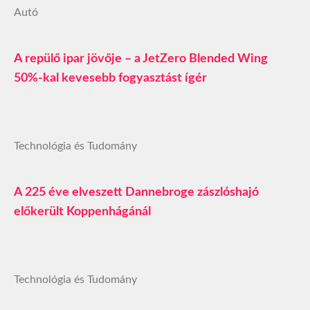
Autó
A repülő ipar jövője – a JetZero Blended Wing
50%-kal kevesebb fogyasztást ígér
Technológia és Tudomány
A 225 éve elveszett Dannebroge zászlóshajó
előkerült Koppenhágánál
Technológia és Tudomány