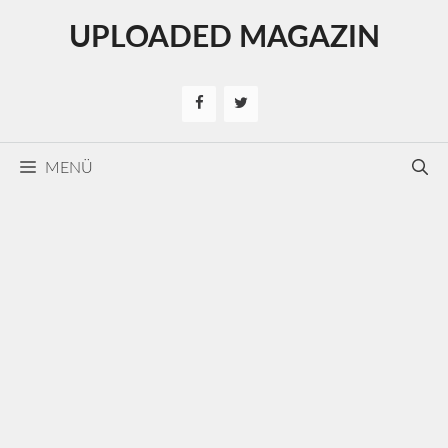
Kilépés
UPLOADED MAGAZIN
a
tartalomba
MENÜ