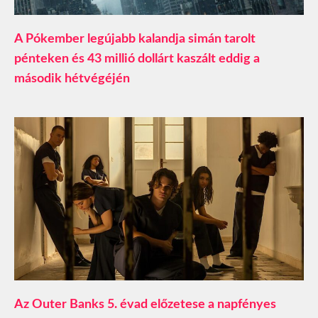
A Pókember legújabb kalandja simán tarolt
pénteken és 43 millió dollárt kaszált eddig a
második hétvégéjén
Az Outer Banks 5. évad előzetese a napfényes