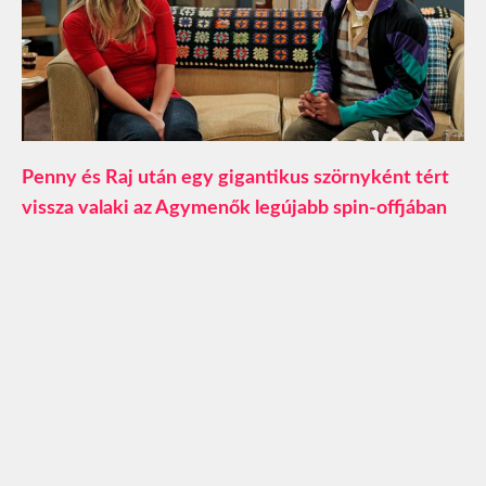
Penny és Raj után egy gigantikus szörnyként tért
vissza valaki az Agymenők legújabb spin-offjában