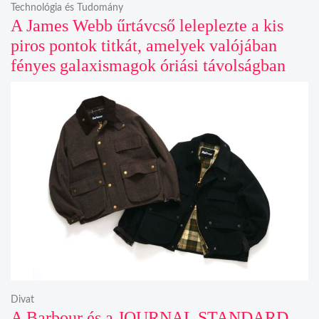
Technológia és Tudomány
A James Webb űrtávcső leleplezte a kis
piros pontok titkát, amelyek valójában
fényes galaxismagok óriási távolságban
Divat
A Barbour és a JOURNAL STANDARD