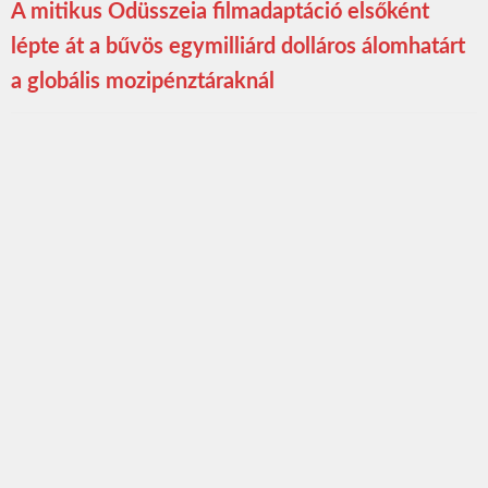
A mitikus Odüsszeia filmadaptáció elsőként
lépte át a bűvös egymilliárd dolláros álomhatárt
a globális mozipénztáraknál