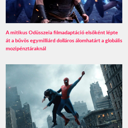
A mitikus Odüsszeia filmadaptáció elsőként lépte
át a bűvös egymilliárd dolláros álomhatárt a globális
mozipénztáraknál