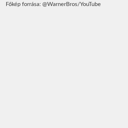
Főkép forrása: @WarnerBros/YouTube