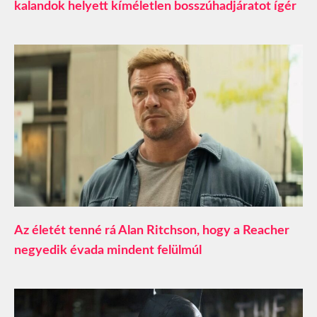
kalandok helyett kíméletlen bosszúhadjáratot ígér
Az életét tenné rá Alan Ritchson, hogy a Reacher
negyedik évada mindent felülmúl