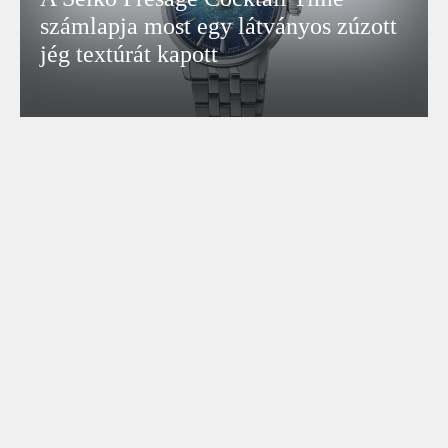
számlapja most egy látványos zúzott
jég textúrát kapott