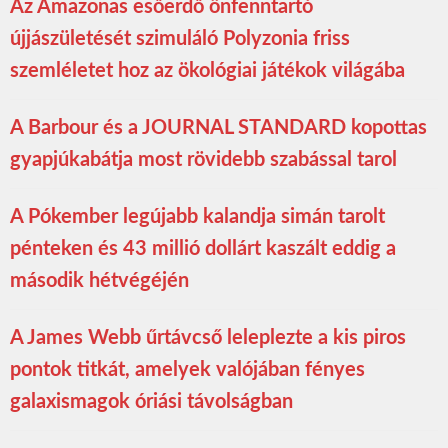
Az Amazonas esőerdő önfenntartó
újjászületését szimuláló Polyzonia friss
szemléletet hoz az ökológiai játékok világába
A Barbour és a JOURNAL STANDARD kopottas
gyapjúkabátja most rövidebb szabással tarol
A Pókember legújabb kalandja simán tarolt
pénteken és 43 millió dollárt kaszált eddig a
második hétvégéjén
A James Webb űrtávcső leleplezte a kis piros
pontok titkát, amelyek valójában fényes
galaxismagok óriási távolságban