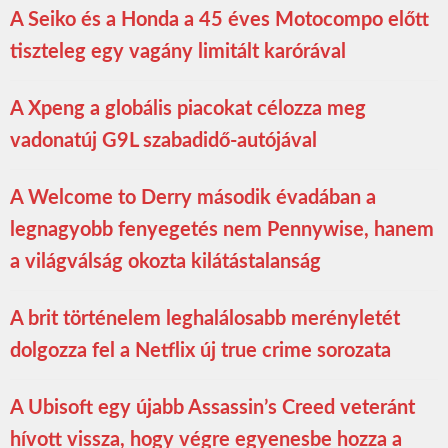
A Seiko és a Honda a 45 éves Motocompo előtt
tiszteleg egy vagány limitált karórával
A Xpeng a globális piacokat célozza meg
vadonatúj G9L szabadidő-autójával
A Welcome to Derry második évadában a
legnagyobb fenyegetés nem Pennywise, hanem
a világválság okozta kilátástalanság
A brit történelem leghalálosabb merényletét
dolgozza fel a Netflix új true crime sorozata
A Ubisoft egy újabb Assassin’s Creed veteránt
hívott vissza, hogy végre egyenesbe hozza a