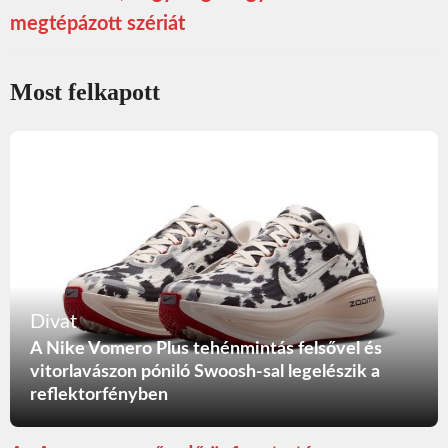
megtépázott szériát
Most felkapott
Divat
A Nike Vomero Plus tehénmintás felsővel és
vitorlavászon póniló Swoosh-sal legelészik a
reflektorfényben