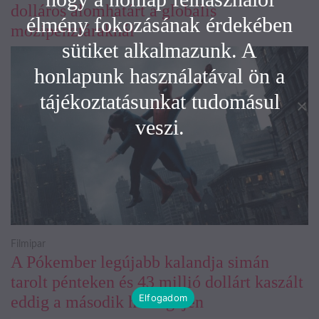
dolláros álomhatárt a globális
élmény fokozásának érdekében
mozipénztáraknál
sütiket alkalmazunk. A
honlapunk használatával ön a
tájékoztatásunkat tudomásul
veszi.
Filmipar
A Pókember legújabb kalandja simán
tarolt pénteken és 43 millió dollárt kaszált
Elfogadom
eddig a második hétvégéjén