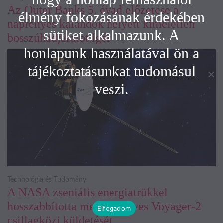
Az Outer Banks 5. évad előzetese a
élmény fokozásának érdekében
napfényes kalandok helyett kíméletlen
sütiket alkalmazunk. A
bosszúhadjáratot ígér
honlapunk használatával ön a
tájékoztatásunkat tudomásul
veszi.
Technológia és Tudomány
A NASA zseniális energiatrükkel
hosszabbította meg a 48 éves Voyager-2
Elfogadom
csillagközi küldetését