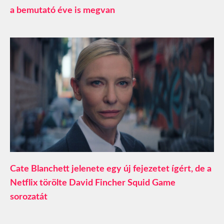
a bemutató éve is megvan
Cate Blanchett jelenete egy új fejezetet ígért, de a
Netflix törölte David Fincher Squid Game
sorozatát