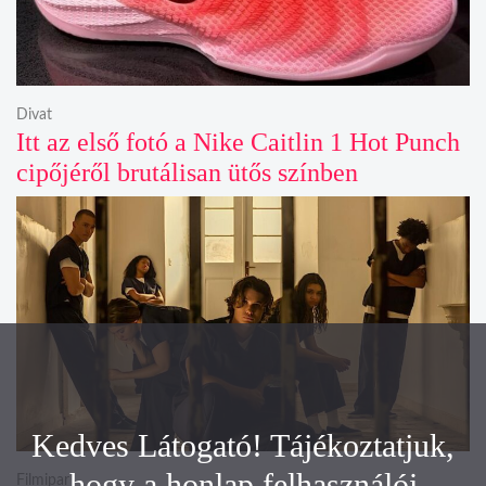
Divat
Itt az első fotó a Nike Caitlin 1 Hot Punch
cipőjéről brutálisan ütős színben
Kedves Látogató! Tájékoztatjuk,
hogy a honlap felhasználói
Filmipar