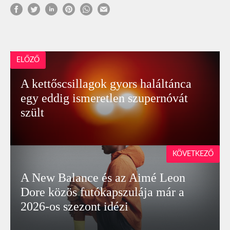
ELŐZŐ
A kettőscsillagok gyors haláltánca
egy eddig ismeretlen szupernóvát
szült
KÖVETKEZŐ
A New Balance és az Aimé Leon
Dore közös futókapszulája már a
2026-os szezont idézi