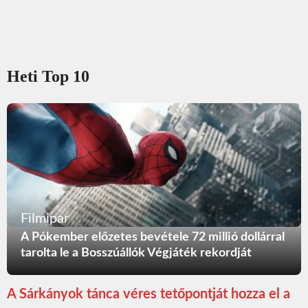
Heti Top 10
Filmipar
A Pókember előzetes bevétele 72 millió dollárral
tarolta le a Bosszúállók Végjáték rekordját
A Sárkányok tánca véres tetőpontját hozza el a