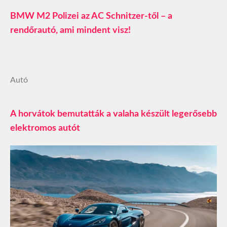
BMW M2 Polizei az AC Schnitzer-től – a
rendőrautó, ami mindent visz!
Autó
A horvátok bemutatták a valaha készült legerősebb
elektromos autót