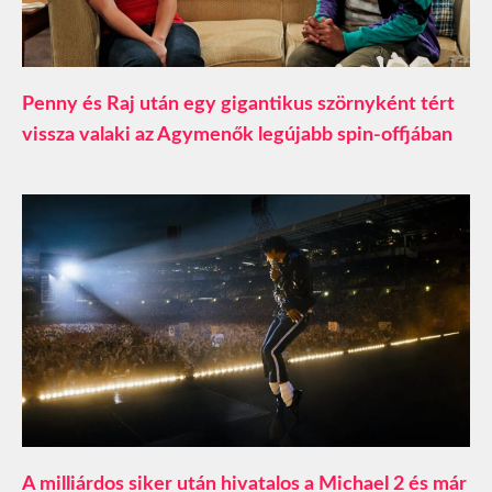
Penny és Raj után egy gigantikus szörnyként tért
vissza valaki az Agymenők legújabb spin-offjában
A milliárdos siker után hivatalos a Michael 2 és már