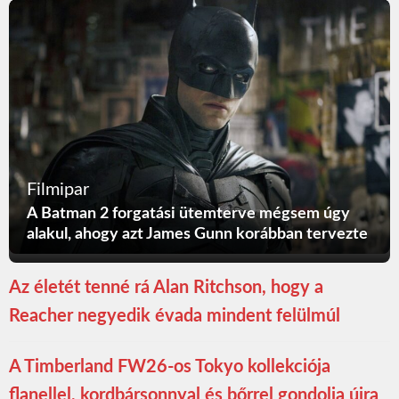
Filmipar
A Batman 2 forgatási ütemterve mégsem úgy
alakul, ahogy azt James Gunn korábban tervezte
Az életét tenné rá Alan Ritchson, hogy a
Reacher negyedik évada mindent felülmúl
A Timberland FW26-os Tokyo kollekciója
flanellel, kordbársonnyal és bőrrel gondolja újra