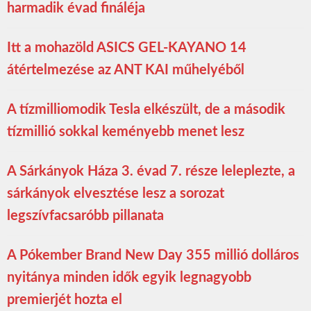
harmadik évad fináléja
Itt a mohazöld ASICS GEL-KAYANO 14
átértelmezése az ANT KAI műhelyéből
A tízmilliomodik Tesla elkészült, de a második
tízmillió sokkal keményebb menet lesz
A Sárkányok Háza 3. évad 7. része leleplezte, a
sárkányok elvesztése lesz a sorozat
legszívfacsaróbb pillanata
A Pókember Brand New Day 355 millió dolláros
nyitánya minden idők egyik legnagyobb
premierjét hozta el