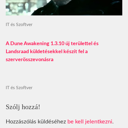
IT és Szoftver
A Dune Awakening 1.3.10 új területtel és
Landsraad küldetésekkel készít fel a
szerverösszevonásra
IT és Szoftver
Szólj hozzá!
Hozzászólás küldéséhez
be kell jelentkezni
.