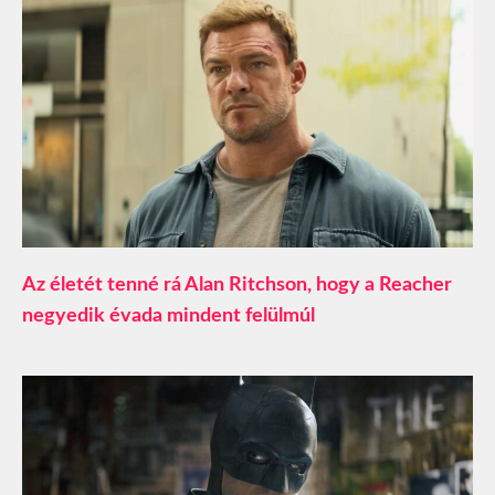
Az életét tenné rá Alan Ritchson, hogy a Reacher
negyedik évada mindent felülmúl