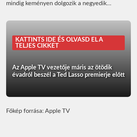
mindig keményen dolgozik a negyedik…
KATTINTS IDE ÉS OLVASD EL A
TELJES CIKKET
Az Apple TV vezetője máris az ötödik
évadról beszél a Ted Lasso premierje előtt
Főkép forrása: Apple TV