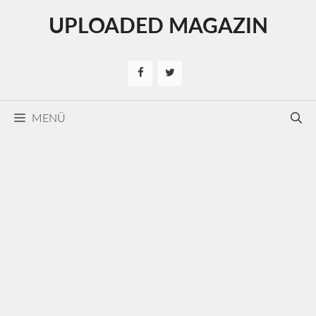
Kilépés
UPLOADED MAGAZIN
a
tartalomba
MENÜ