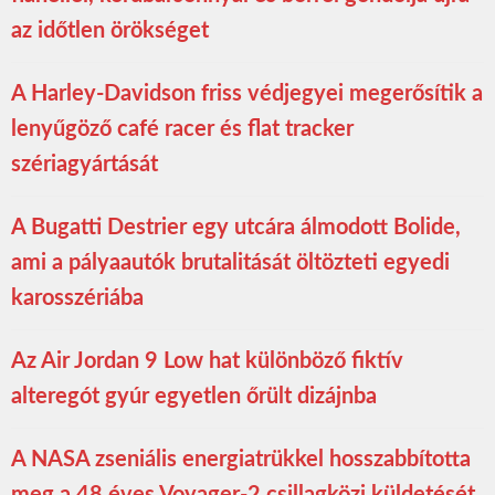
az időtlen örökséget
A Harley-Davidson friss védjegyei megerősítik a
lenyűgöző café racer és flat tracker
szériagyártását
A Bugatti Destrier egy utcára álmodott Bolide,
ami a pályaautók brutalitását öltözteti egyedi
karosszériába
Az Air Jordan 9 Low hat különböző fiktív
alteregót gyúr egyetlen őrült dizájnba
A NASA zseniális energiatrükkel hosszabbította
meg a 48 éves Voyager-2 csillagközi küldetését