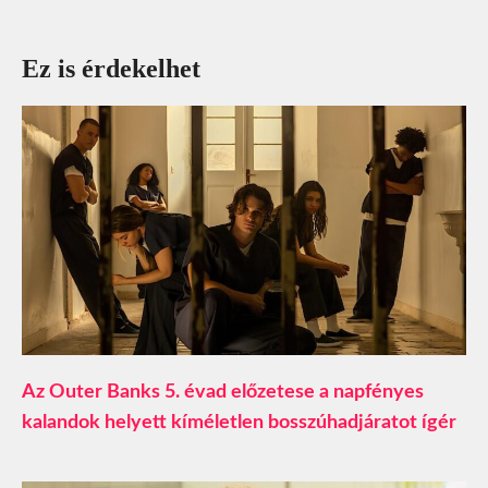
Ez is érdekelhet
Az Outer Banks 5. évad előzetese a napfényes
kalandok helyett kíméletlen bosszúhadjáratot ígér