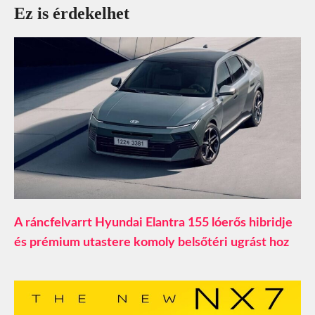
Ez is érdekelhet
A ráncfelvarrt Hyundai Elantra 155 lóerős hibridje
és prémium utastere komoly belsőtéri ugrást hoz