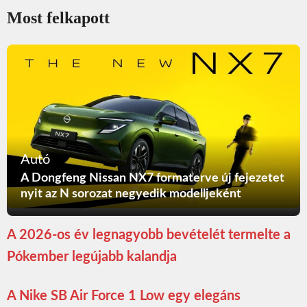
Most felkapott
Autó
A Dongfeng Nissan NX7 formaterve új fejezetet
nyit az N sorozat negyedik modelljeként
A 2026-os év legnagyobb bevételét termelte a
Pókember legújabb kalandja
A Nike SB Air Force 1 Low egy elegáns