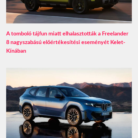
A tomboló tájfun miatt elhalasztották a Freelander
8 nagyszabású előértékesítési eseményét Kelet-
Kínában