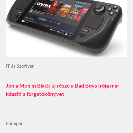
IT és Szoftver
Jön a Men in Black új része a Bad Boys írója már
készíti a forgatókönyvet
Filmipar