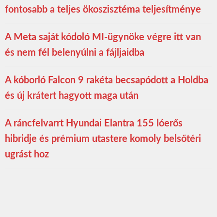
fontosabb a teljes ökoszisztéma teljesítménye
A Meta saját kódoló MI-ügynöke végre itt van
és nem fél belenyúlni a fájljaidba
A kóborló Falcon 9 rakéta becsapódott a Holdba
és új krátert hagyott maga után
A ráncfelvarrt Hyundai Elantra 155 lóerős
hibridje és prémium utastere komoly belsőtéri
ugrást hoz