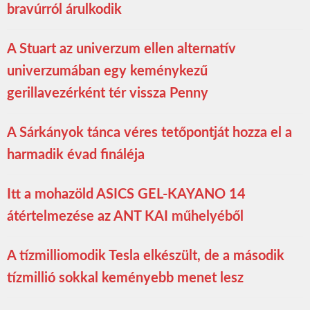
bravúrról árulkodik
A Stuart az univerzum ellen alternatív
univerzumában egy keménykezű
gerillavezérként tér vissza Penny
A Sárkányok tánca véres tetőpontját hozza el a
harmadik évad fináléja
Itt a mohazöld ASICS GEL-KAYANO 14
átértelmezése az ANT KAI műhelyéből
A tízmilliomodik Tesla elkészült, de a második
tízmillió sokkal keményebb menet lesz