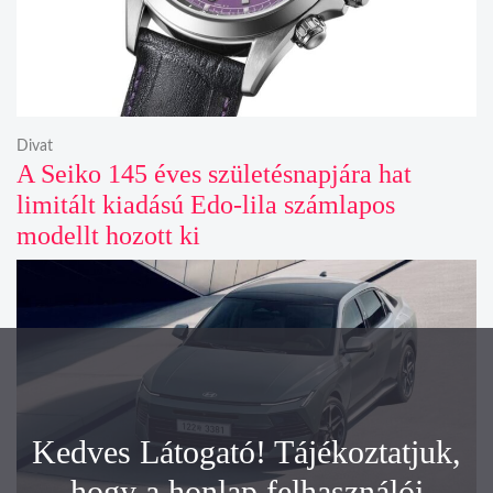
Divat
A Seiko 145 éves születésnapjára hat
limitált kiadású Edo-lila számlapos
modellt hozott ki
Kedves Látogató! Tájékoztatjuk,
hogy a honlap felhasználói