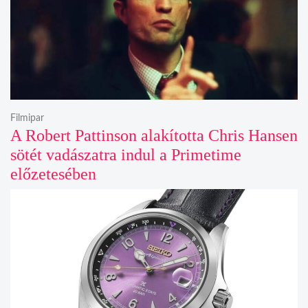
Filmipar
A Robert Pattinson alakította Chris Hansen
sötét vadászatra indul a Primetime
előzetesében