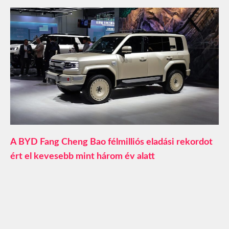
A BYD Fang Cheng Bao félmilliós eladási rekordot
ért el kevesebb mint három év alatt