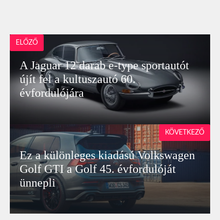
ELŐZŐ
A Jaguar 12 darab e-type sportautót
újít fel a kultuszautó 60.
évfordulójára
KÖVETKEZŐ
Ez a különleges kiadású Volkswagen
Golf GTI a Golf 45. évfordulóját
ünnepli