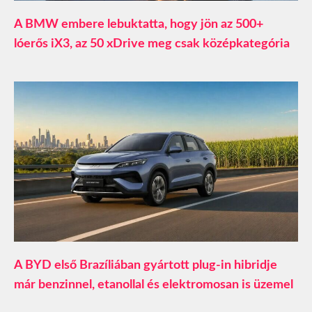
A BMW embere lebuktatta, hogy jön az 500+
lóerős iX3, az 50 xDrive meg csak középkategória
A BYD első Brazíliában gyártott plug-in hibridje
már benzinnel, etanollal és elektromosan is üzemel