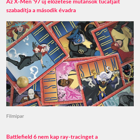
Az X-Men ’97 új előzetese mutánsok tucatjait
szabadítja a második évadra
Filmipar
Battlefield 6 nem kap ray-tracinget a