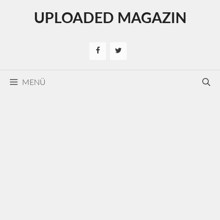
Kilépés
UPLOADED MAGAZIN
a
tartalomba
MENÜ