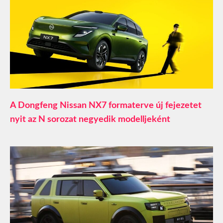
A Dongfeng Nissan NX7 formaterve új fejezetet
nyit az N sorozat negyedik modelljeként