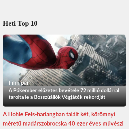
Heti Top 10
Filmipar
A Pókember előzetes bevétele 72 millió dollárral
tarolta le a Bosszúállók Végjáték rekordját
A Hohle Fels-barlangban talált két, körömnyi
méretű madárszobrocska 40 ezer éves művészi