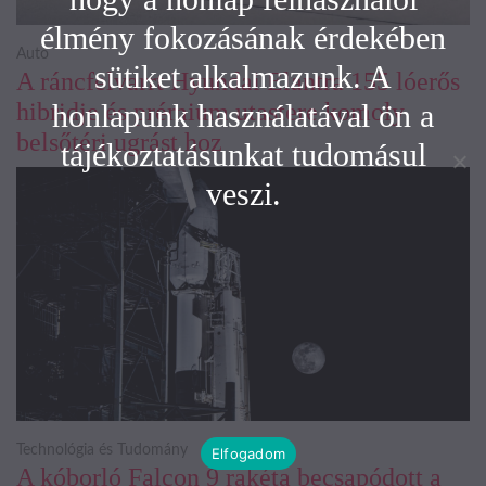
élmény fokozásának érdekében
Autó
sütiket alkalmazunk. A
A ráncfelvarrt Hyundai Elantra 155 lóerős
honlapunk használatával ön a
hibridje és prémium utastere komoly
belsőtéri ugrást hoz
tájékoztatásunkat tudomásul
veszi.
Technológia és Tudomány
Elfogadom
A kóborló Falcon 9 rakéta becsapódott a