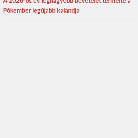
A 2026-os év legnagyobb bevételét termelte a
Pókember legújabb kalandja