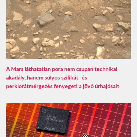
A Mars láthatatlan pora nem csupán technikai
akadály, hanem súlyos szilikát- és
perklorátmérgezés fenyegeti a jövő űrhajósait