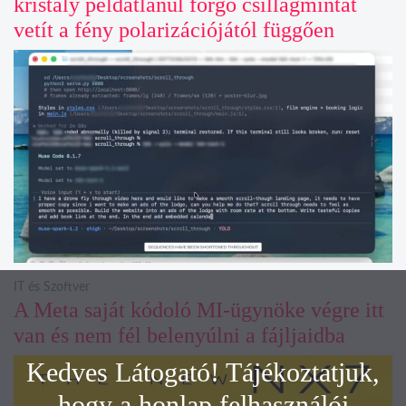
kristály példátlanul forgó csillagmintát
vetít a fény polarizációjától függően
IT és Szoftver
A Meta saját kódoló MI-ügynöke végre itt
van és nem fél belenyúlni a fájljaidba
Kedves Látogató! Tájékoztatjuk,
hogy a honlap felhasználói