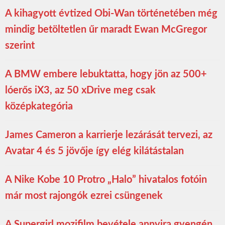
A kihagyott évtized Obi-Wan történetében még
mindig betöltetlen űr maradt Ewan McGregor
szerint
A BMW embere lebuktatta, hogy jön az 500+
lóerős iX3, az 50 xDrive meg csak
középkategória
James Cameron a karrierje lezárását tervezi, az
Avatar 4 és 5 jövője így elég kilátástalan
A Nike Kobe 10 Protro „Halo” hivatalos fotóin
már most rajongók ezrei csüngenek
A Supergirl mozifilm bevétele annyira gyengén