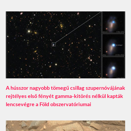
A hússzor nagyobb tömegű csillag szupernóvájának
rejtélyes első fényét gamma-kitörés nélkül kapták
lencsevégre a Föld obszervatóriumai