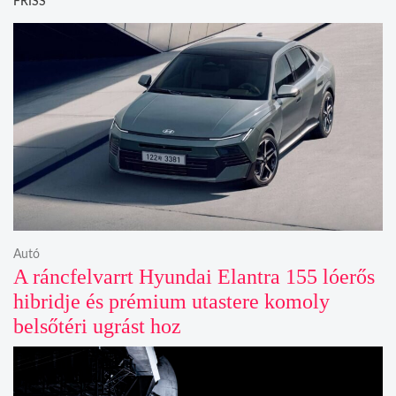
FRISS
Autó
A ráncfelvarrt Hyundai Elantra 155 lóerős
hibridje és prémium utastere komoly
belsőtéri ugrást hoz