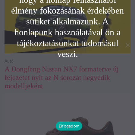
élmény fokozásának érdekében
sütiket alkalmazunk. A
honlapunk használatával ön a
tájékoztatásunkat tudomásul
veszi.
Autó
A Dongfeng Nissan NX7 formaterve új
fejezetet nyit az N sorozat negyedik
modelljeként
Elfogadom