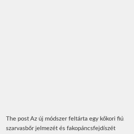
The post Az új módszer feltárta egy kőkori fiú
szarvasbőr jelmezét és fakopáncsfejdíszét