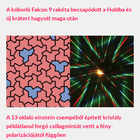
A kóborló Falcon 9 rakéta becsapódott a Holdba és
új krátert hagyott maga után
A 13 oldalú einstein csempéből épített kristály
példátlanul forgó csillagmintát vetít a fény
polarizációjától függően