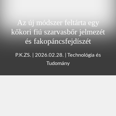
Az új módszer feltárta egy
kőkori fiú szarvasbőr jelmezét
és fakopáncsfejdíszét
P.K.ZS.
|
2026.02.28.
|
Technológia és
Tudomány