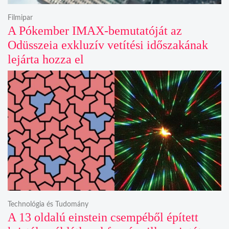
Filmipar
A Pókember IMAX-bemutatóját az
Odüsszeia exkluzív vetítési időszakának
lejárta hozza el
Technológia és Tudomány
A 13 oldalú einstein csempéből épített