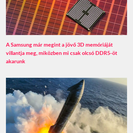
A Samsung már megint a jövő 3D memóriáját
villantja meg, miközben mi csak olcsó DDR5-öt
akarunk