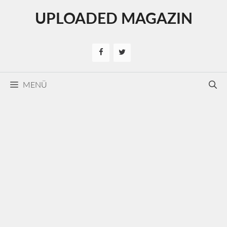
Kilépés
UPLOADED MAGAZIN
a
tartalomba
MENÜ