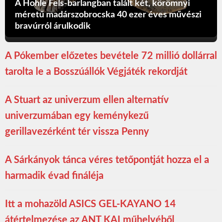
A Hohle Fels-barlangban talált két, körömnyi
méretű madárszobrocska 40 ezer éves művészi
bravúrról árulkodik
A Pókember előzetes bevétele 72 millió dollárral
tarolta le a Bosszúállók Végjáték rekordját
A Stuart az univerzum ellen alternatív
univerzumában egy keménykezű
gerillavezérként tér vissza Penny
A Sárkányok tánca véres tetőpontját hozza el a
harmadik évad fináléja
Itt a mohazöld ASICS GEL-KAYANO 14
átértelmezése az ANT KAI műhelyéből