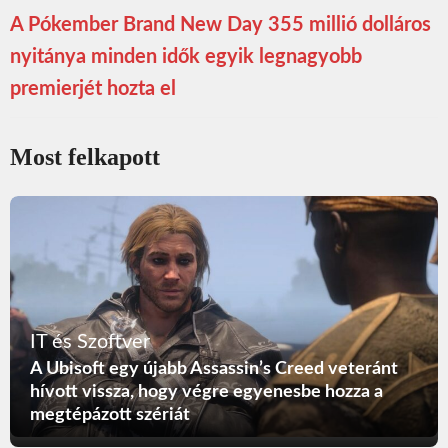
A Pókember Brand New Day 355 millió dolláros
nyitánya minden idők egyik legnagyobb
premierjét hozta el
Most felkapott
IT és Szoftver
A Ubisoft egy újabb Assassin’s Creed veteránt
hívott vissza, hogy végre egyenesbe hozza a
megtépázott szériát