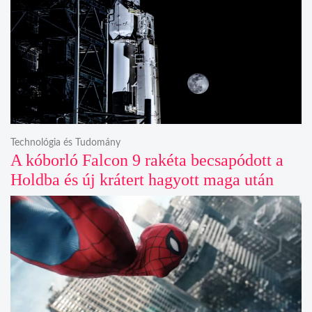
Technológia és Tudomány
A kóborló Falcon 9 rakéta becsapódott a
Holdba és új krátert hagyott maga után