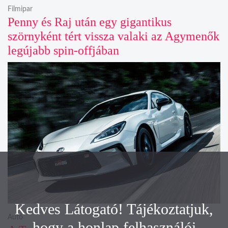
Filmipar
Penny és Raj után egy gigantikus
szörnyként tért vissza valaki az Agymenők
legújabb spin-offjában
Kedves Látogató! Tájékoztatjuk,
Autó
hogy a honlap felhasználói