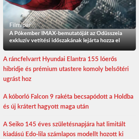
Filmipar
A Pókember IMAX-bemutatóját az Odüsszeia
exkluzív vetítési időszakának lejárta hozza el
A ráncfelvarrt Hyundai Elantra 155 lóerős
hibridje és prémium utastere komoly belsőtéri
ugrást hoz
A kóborló Falcon 9 rakéta becsapódott a Holdba
és új krátert hagyott maga után
A Seiko 145 éves születésnapjára hat limitált
kiadású Edo-lila számlapos modellt hozott ki