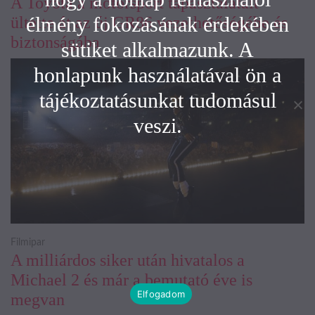
A Toyota a motorsport tapasztalatait
élmény fokozásának érdekében
ültette át az új GR86 vezethetőségébe és
biztonságába
sütiket alkalmazunk. A
honlapunk használatával ön a
tájékoztatásunkat tudomásul
veszi.
Filmipar
A milliárdos siker után hivatalos a
Michael 2 és már a bemutató éve is
Elfogadom
megvan