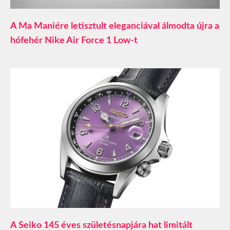
A Ma Maniére letisztult eleganciával álmodta újra a
hófehér Nike Air Force 1 Low-t
A Seiko 145 éves születésnapjára hat limitált