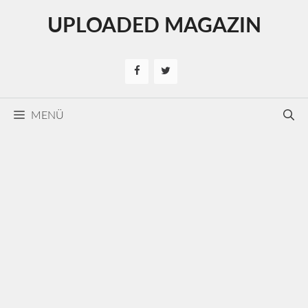
Kilépés
UPLOADED MAGAZIN
a
tartalomba
MENÜ