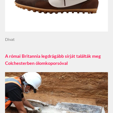
Divat
A római Britannia legdrágább sírját találták meg
Colchesterben ólomkoporsóval