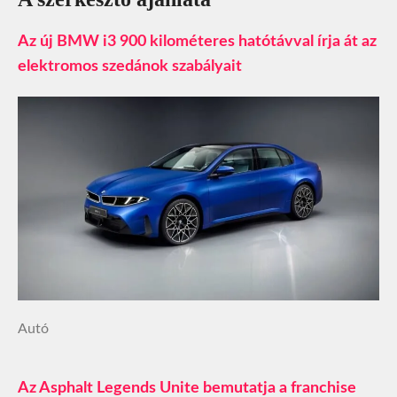
Az új BMW i3 900 kilométeres hatótávval írja át az
elektromos szedánok szabályait
Autó
Az Asphalt Legends Unite bemutatja a franchise