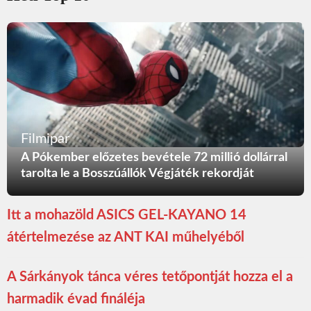
Filmipar
A Pókember előzetes bevétele 72 millió dollárral
tarolta le a Bosszúállók Végjáték rekordját
Itt a mohazöld ASICS GEL-KAYANO 14
átértelmezése az ANT KAI műhelyéből
A Sárkányok tánca véres tetőpontját hozza el a
harmadik évad fináléja