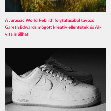
A Jurassic World Rebirth folytatásából távozó
Gareth Edwards mögött kreatív ellentétek és AI-
vita is állhat