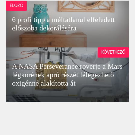
ELŐZŐ
6 profi tipp a méltatlanul elfeledett
előszoba dekorálására
KÖVETKEZŐ
A NASA Perseverance roverje a Mars
légkörének apró részét lélegezhető
oxigénné alakította át