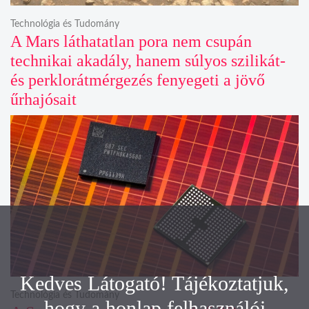
Technológia és Tudomány
A Mars láthatatlan pora nem csupán
technikai akadály, hanem súlyos szilikát-
és perklorátmérgezés fenyegeti a jövő
űrhajósait
Kedves Látogató! Tájékoztatjuk,
Technológia és Tudomány
hogy a honlap felhasználói