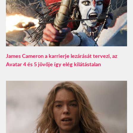
James Cameron a karrierje lezárását tervezi, az
Avatar 4 és 5 jövője így elég kilátástalan