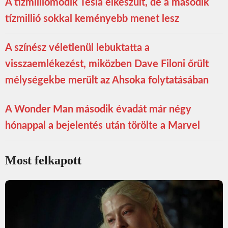
A tízmilliomodik Tesla elkészült, de a második
tízmillió sokkal keményebb menet lesz
A színész véletlenül lebuktatta a
visszaemlékezést, miközben Dave Filoni őrült
mélységekbe merült az Ahsoka folytatásában
A Wonder Man második évadát már négy
hónappal a bejelentés után törölte a Marvel
Most felkapott