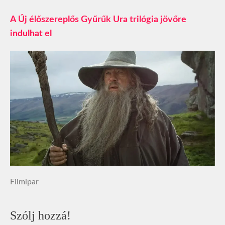
A Új élőszereplős Gyűrűk Ura trilógia jövőre
indulhat el
Filmipar
Szólj hozzá!