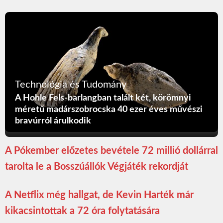
Technológia és Tudomány
A Hohle Fels-barlangban talált két, körömnyi
méretű madárszobrocska 40 ezer éves művészi
bravúrról árulkodik
A Pókember előzetes bevétele 72 millió dollárral
tarolta le a Bosszúállók Végjáték rekordját
A Netflix még hallgat, de Kevin Harték már
kikacsintottak a 72 óra folytatására