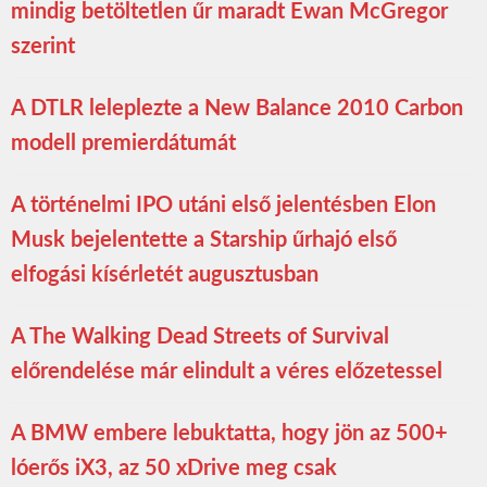
mindig betöltetlen űr maradt Ewan McGregor
szerint
A DTLR leleplezte a New Balance 2010 Carbon
modell premierdátumát
A történelmi IPO utáni első jelentésben Elon
Musk bejelentette a Starship űrhajó első
elfogási kísérletét augusztusban
A The Walking Dead Streets of Survival
előrendelése már elindult a véres előzetessel
A BMW embere lebuktatta, hogy jön az 500+
lóerős iX3, az 50 xDrive meg csak