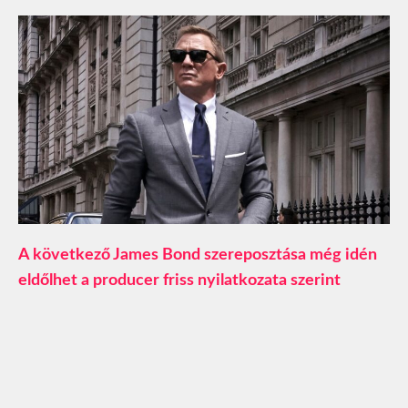
A következő James Bond szereposztása még idén
eldőlhet a producer friss nyilatkozata szerint