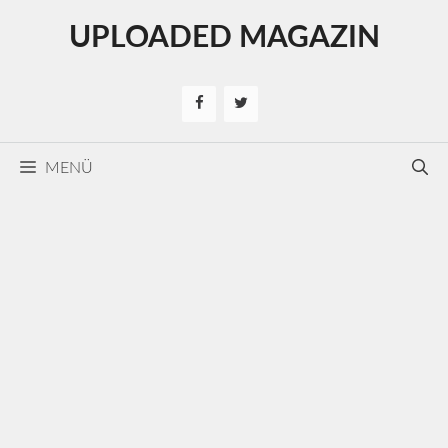
Kilépés
UPLOADED MAGAZIN
a
tartalomba
MENÜ