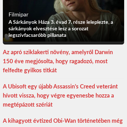
Filmipar
A Sárkányok Háza 3. évad 7. része leleplezte, a
sárkányok elvesztése lesz a sorozat
legszívfacsaróbb pillanata
Az apró sziklakerti növény, amelyről Darwin
150 éve megjósolta, hogy ragadozó, most
felfedte gyilkos titkát
A Ubisoft egy újabb Assassin’s Creed veteránt
hívott vissza, hogy végre egyenesbe hozza a
megtépázott szériát
A kihagyott évtized Obi-Wan történetében még