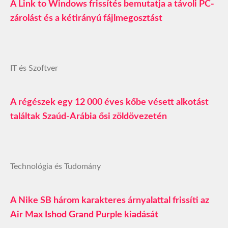
A Link to Windows frissítés bemutatja a távoli PC-
zárolást és a kétirányú fájlmegosztást
IT és Szoftver
A régészek egy 12 000 éves kőbe vésett alkotást
találtak Szaúd-Arábia ősi zöldövezetén
Technológia és Tudomány
A Nike SB három karakteres árnyalattal frissíti az
Air Max Ishod Grand Purple kiadását