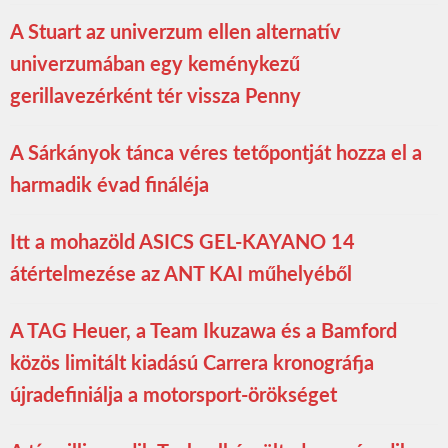
A Stuart az univerzum ellen alternatív
univerzumában egy keménykezű
gerillavezérként tér vissza Penny
A Sárkányok tánca véres tetőpontját hozza el a
harmadik évad fináléja
Itt a mohazöld ASICS GEL-KAYANO 14
átértelmezése az ANT KAI műhelyéből
A TAG Heuer, a Team Ikuzawa és a Bamford
közös limitált kiadású Carrera kronográfja
újradefiniálja a motorsport-örökséget