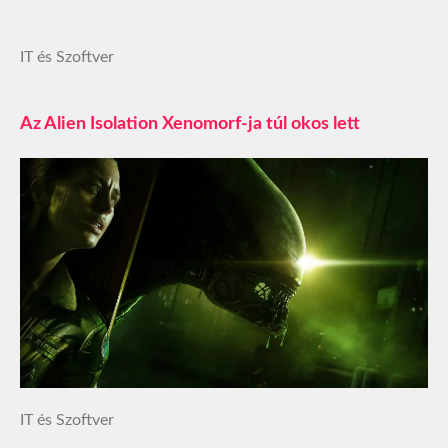
IT és Szoftver
Az Alien Isolation Xenomorf-ja túl okos lett
IT és Szoftver