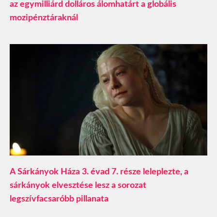
az egymilliárd dolláros álomhatárt a globális
mozipénztáraknál
A Sárkányok Háza 3. évad 7. része leleplezte, a
sárkányok elvesztése lesz a sorozat
legszívfacsaróbb pillanata