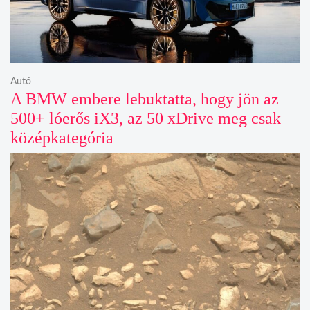
Autó
A BMW embere lebuktatta, hogy jön az
500+ lóerős iX3, az 50 xDrive meg csak
középkategória