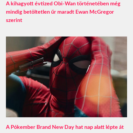
A kihagyott évtized Obi-Wan történetében még
mindig betöltetlen űr maradt Ewan McGregor
szerint
A Pókember Brand New Day hat nap alatt lépte át