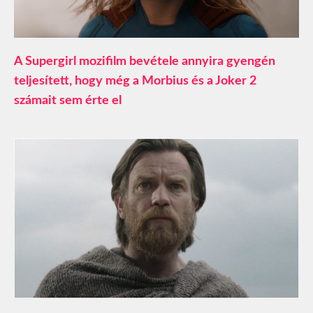
A Supergirl mozifilm bevétele annyira gyengén
teljesített, hogy még a Morbius és a Joker 2
számait sem érte el