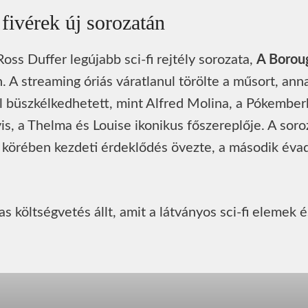
 fivérek új sorozatán
oss Duffer legújabb sci-fi rejtély sorozata,
A Borou
 A streaming óriás váratlanul törölte a műsort, ann
l büszkélkedhetett, mint Alfred Molina, a Pókember
, a Thelma és Louise ikonikus főszereplője. A soro
 körében kezdeti érdeklődés övezte, a második éva
 költségvetés állt, amit a látványos sci-fi elemek é