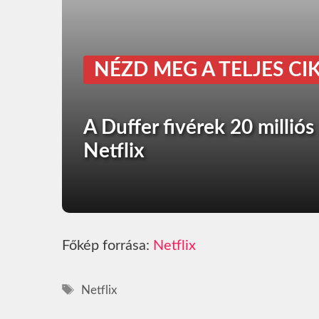
NÉZD MEG A TELJES CIK
A Duffer fivérek 20 milliós 
Netflix
Főkép forrása:
Netflix
Címkék
Netflix