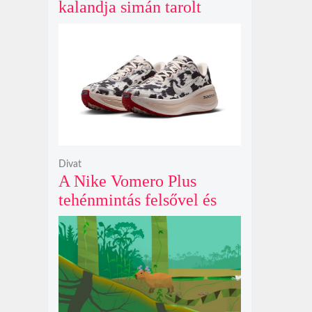
kalandja simán tarolt
pénteken és 43 millió
dollárt kaszált eddig a
második hétvégéjén
Divat
A Nike Vomero Plus
tehénmintás felsővel és
vitorlavászon póniló
Swoosh-sal legelészik a
reflektorfényben