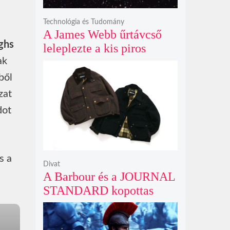
Technológia és Tudomány
A James Webb űrtávcső
ghs
leleplezte a kis piros
pontok titkát, amelyek
ak
valójában fényes
ből
galaxismagok óriási
zat
távolságban
dot
s a
Divat
A Barbour és a JOURNAL
STANDARD kopottas
gyapjúkabátja most
rövidebb szabással tarol