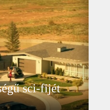
égű sci-fijét