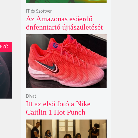
IT és Szoftver
Az Amazonas esőerdő
önfenntartó újjászületését
szimuláló Polyzonia friss
szemléletet hoz az
EZŐ
ökológiai játékok világába
t
Divat
Itt az első fotó a Nike
Caitlin 1 Hot Punch
cipőjéről brutálisan ütős
színben