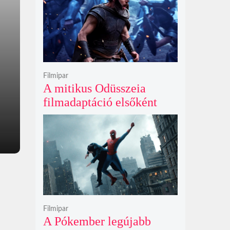
Filmipar
A mitikus Odüsszeia
filmadaptáció elsőként
lépte át a bűvös
egymilliárd dolláros
álomhatárt a globális
mozipénztáraknál
Filmipar
A Pókember legújabb