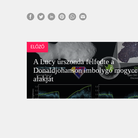
ELŐZŐ
A Lucy űrszonda felfedte a
Donaldjohanson imbolygó mogyor
alakját