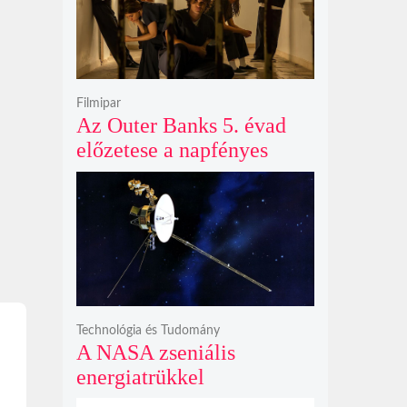
Filmipar
Az Outer Banks 5. évad
előzetese a napfényes
kalandok helyett
kíméletlen
bosszúhadjáratot ígér
Technológia és Tudomány
A NASA zseniális
energiatrükkel
hosszabbította meg a 48