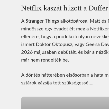
Netflix kaszát húzott a Duffer
A
Stranger Things
alkotópárosa, Matt és R
mindössze egy évadot élt meg a Netflixen.
ellenére, hogy a produkció olyan nevekke
ismert Doktor Oktopusz, vagy Geena Davis
2026 májusában debütált, és bár a nézők
már nem rendelték be.
A döntés hátterében elsősorban a hatalmas
sztárok gázsija tett szükségessé….