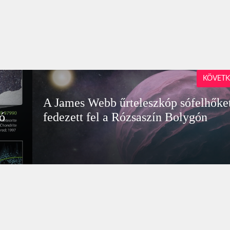
KÖVETK
A James Webb űrteleszkóp sófelhőke
ó
fedezett fel a Rózsaszín Bolygón